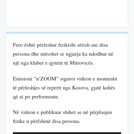
Fero është përleshur fizikisht sërish me disa
persona dhe mësohet se ngjarja ka ndodhur në
një nga klubet e qytetit të Mitrovicës.
Emisioni “n’ZOOM” siguroi videon e momentit
të përleshjes së reperit nga Kosova, gjatë kohës
që ai po performonte.
Në videon e publikuar shihet se në përplasjen
fizike u përfshinë disa persona.