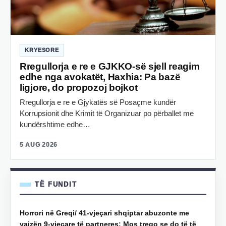
KRYESORE
Rregullorja e re e GJKKO-së sjell reagim
edhe nga avokatët, Haxhia: Pa bazë
ligjore, do propozoj bojkot
Rregullorja e re e Gjykatës së Posaçme kundër
Korrupsionit dhe Krimit të Organizuar po përballet me
kundërshtime edhe…
5 AUG 2026
TË FUNDIT
Horrori në Greqi/ 41-vjeçari shqiptar abuzonte me
vajzën 9-vjeçare të partneres: Mos trego se do të të