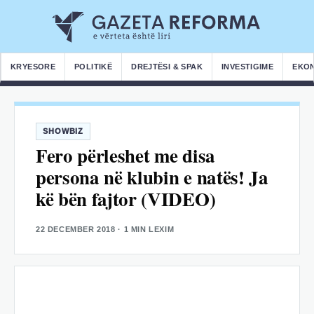
KRYESORE
POLITIKË
DREJTËSI & SPAK
INVESTIGIME
EKO
SHOWBIZ
Fero përleshet me disa
persona në klubin e natës! Ja
kë bën fajtor (VIDEO)
22 DECEMBER 2018
· 1 MIN LEXIM