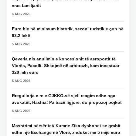
vras familjarët
6 AUG 2026
Euro bie në minimum historik, sezoni turistik e çon në
93.2 lekë
5 AUG 2026
Qeveria nis anulimin e koncesionit të aeroportit të
Vlorës, Pacolli: Shkojmë në arbitrazh, kam investuar
320 mln euro
5 AUG 2026
Rregullorja e re e GJKKO-së sjell reagim edhe nga
avokatët, Haxhia: Pa bazë ligjore, do propozoj bojkot
5 AUG 2026
Mashtrimi përsëritet/ Kumrie Zika dyshohet se grabit
edhe një Exchange në Vlorë, zhduket me 5 mijë euro