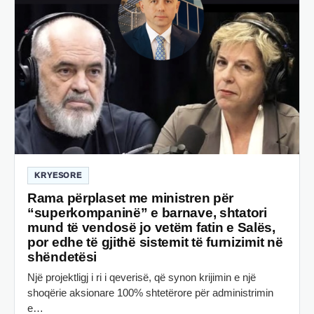
KRYESORE
Rama përplaset me ministren për
“superkompaninë” e barnave, shtatori
mund të vendosë jo vetëm fatin e Salës,
por edhe të gjithë sistemit të furnizimit në
shëndetësi
Një projektligj i ri i qeverisë, që synon krijimin e një
shoqërie aksionare 100% shtetërore për administrimin
e…