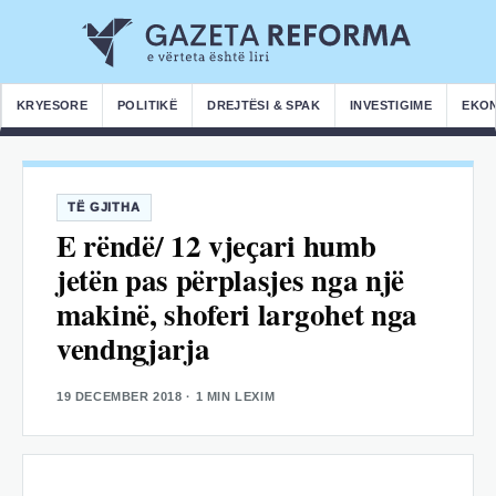
KRYESORE
POLITIKË
DREJTËSI & SPAK
INVESTIGIME
EKO
TË GJITHA
E rëndë/ 12 vjeҫari humb
jetën pas përplasjes nga një
makinë, shoferi largohet nga
vendngjarja
19 DECEMBER 2018
· 1 MIN LEXIM