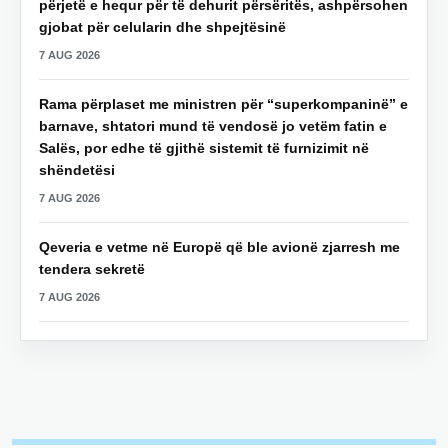
përjetë e hequr për të dehurit përsëritës, ashpërsohen
gjobat për celularin dhe shpejtësinë
7 AUG 2026
Rama përplaset me ministren për “superkompaninë” e
barnave, shtatori mund të vendosë jo vetëm fatin e
Salës, por edhe të gjithë sistemit të furnizimit në
shëndetësi
7 AUG 2026
Qeveria e vetme në Europë që ble avionë zjarresh me
tendera sekretë
7 AUG 2026