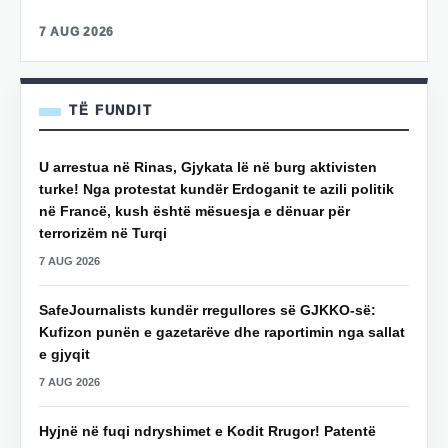
7 AUG 2026
TË FUNDIT
U arrestua në Rinas, Gjykata lë në burg aktivisten
turke! Nga protestat kundër Erdoganit te azili politik
në Francë, kush është mësuesja e dënuar për
terrorizëm në Turqi
7 AUG 2026
SafeJournalists kundër rregullores së GJKKO-së:
Kufizon punën e gazetarëve dhe raportimin nga sallat
e gjyqit
7 AUG 2026
Hyjnë në fuqi ndryshimet e Kodit Rrugor! Patentë