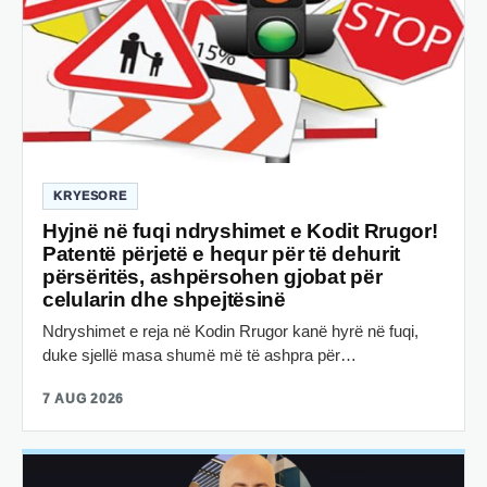
KRYESORE
Hyjnë në fuqi ndryshimet e Kodit Rrugor!
Patentë përjetë e hequr për të dehurit
përsëritës, ashpërsohen gjobat për
celularin dhe shpejtësinë
Ndryshimet e reja në Kodin Rrugor kanë hyrë në fuqi,
duke sjellë masa shumë më të ashpra për…
7 AUG 2026