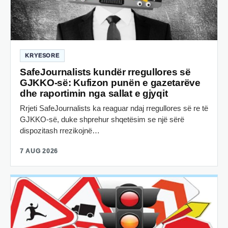
KRYESORE
SafeJournalists kundër rregullores së
GJKKO-së: Kufizon punën e gazetarëve
dhe raportimin nga sallat e gjyqit
Rrjeti SafeJournalists ka reaguar ndaj rregullores së re të
GJKKO-së, duke shprehur shqetësim se një sërë
dispozitash rrezikojnë…
7 AUG 2026