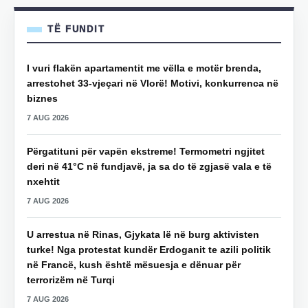
TË FUNDIT
I vuri flakën apartamentit me vëlla e motër brenda,
arrestohet 33-vjeçari në Vlorë! Motivi, konkurrenca në
biznes
7 AUG 2026
Përgatituni për vapën ekstreme! Termometri ngjitet
deri në 41°C në fundjavë, ja sa do të zgjasë vala e të
nxehtit
7 AUG 2026
U arrestua në Rinas, Gjykata lë në burg aktivisten
turke! Nga protestat kundër Erdoganit te azili politik
në Francë, kush është mësuesja e dënuar për
terrorizëm në Turqi
7 AUG 2026