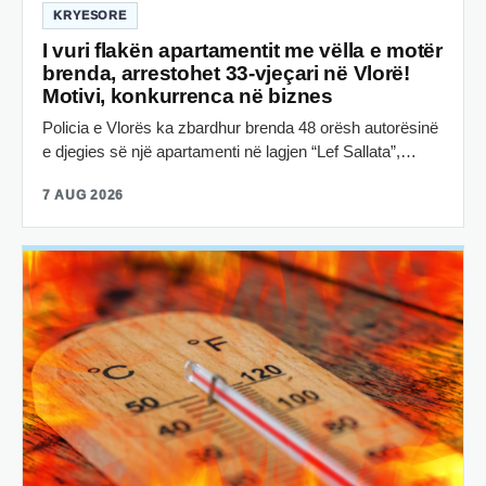
KRYESORE
I vuri flakën apartamentit me vëlla e motër
brenda, arrestohet 33-vjeçari në Vlorë!
Motivi, konkurrenca në biznes
Policia e Vlorës ka zbardhur brenda 48 orësh autorësinë
e djegies së një apartamenti në lagjen “Lef Sallata”,…
7 AUG 2026