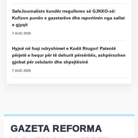
SafeJournalists kundër rregullores së GJKKO-së:
Kufizon punën e gazetarëve dhe raportimin nga sallat
e gjyqit
7 AUG 2026
Hyjnë në fuqi ndryshimet e Kodit Rrugor! Patentë
përjetë e hequr për të dehurit përsëritës, ashpërsohen
gjobat për celularin dhe shpejtësinë
7 AUG 2026
GAZETA REFORMA