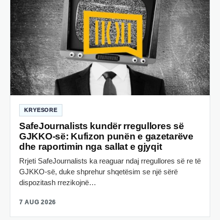
KRYESORE
SafeJournalists kundër rregullores së
GJKKO-së: Kufizon punën e gazetarëve
dhe raportimin nga sallat e gjyqit
Rrjeti SafeJournalists ka reaguar ndaj rregullores së re të
GJKKO-së, duke shprehur shqetësim se një sërë
dispozitash rrezikojnë…
7 AUG 2026