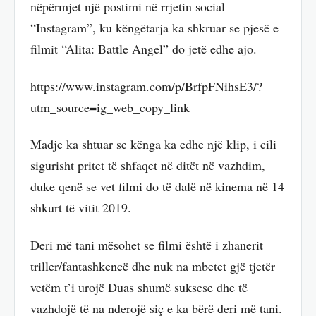
nëpërmjet një postimi në rrjetin social
“Instagram”, ku këngëtarja ka shkruar se pjesë e
filmit “Alita: Battle Angel” do jetë edhe ajo.
https://www.instagram.com/p/BrfpFNihsE3/?
utm_source=ig_web_copy_link
Madje ka shtuar se kënga ka edhe një klip, i cili
sigurisht pritet të shfaqet në ditët në vazhdim,
duke qenë se vet filmi do të dalë në kinema në 14
shkurt të vitit 2019.
Deri më tani mësohet se filmi është i zhanerit
triller/fantashkencë dhe nuk na mbetet gjë tjetër
vetëm t’i urojë Duas shumë suksese dhe të
vazhdojë të na nderojë siç e ka bërë deri më tani.