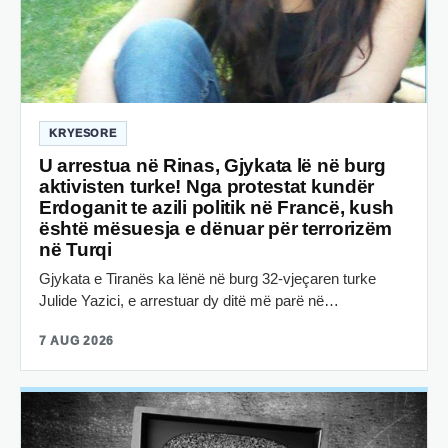
KRYESORE
U arrestua në Rinas, Gjykata lë në burg
aktivisten turke! Nga protestat kundër
Erdoganit te azili politik në Francë, kush
është mësuesja e dënuar për terrorizëm
në Turqi
Gjykata e Tiranës ka lënë në burg 32-vjeçaren turke
Julide Yazici, e arrestuar dy ditë më parë në…
7 AUG 2026