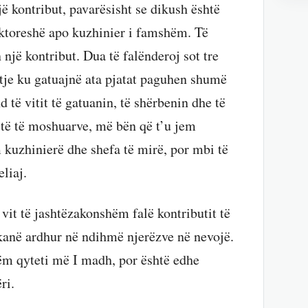
jë kontribut, pavarësisht se dikush është
oktoreshë apo kuzhinier i famshëm. Të
 një kontribut. Dua të falënderoj sot tre
atje ku gatuajnë ata pjatat paguhen shumë
d të vitit të gatuanin, të shërbenin dhe të
 të të moshuarve, më bën që t’u jem
 kuzhinierë dhe shefa të mirë, por mbi të
eliaj.
 vit të jashtëzakonshëm falë kontributit të
 kanë ardhur në ndihmë njerëzve në nevojë.
tëm qyteti më I madh, por është edhe
ri.