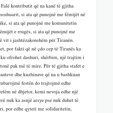
Falë kontributit që na kanë të gjitha
moshuarit, si ata që punojnë me fëmijët në
rike, si ata që punojnë me komunitetin
ëmijët e rrugës, si ata që punojnë me
jë vit i jashtëzakonshëm për Tiranën.
et, por fakti që në çdo cep të Tiranës ka
 ku ofrohet dashuri, shërbim, një trajtim i
tonë pak më të mire. Për të gjitha stafet e
oranteve dhe kuzhinave që na u bashkuan
 mbarojmë festën do trajtojmë edhe
 vetëm në dhjetor, kemi nevoja edhe një
erë nuk ka asnjë arsye pse nuk duhet të
i, por edhe qyteti me solidaritetin,