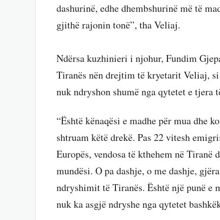
dashurinë, edhe dhembshurinë më të madh
gjithë rajonin tonë”, tha Veliaj.
Ndërsa kuzhinieri i njohur, Fundim Gjepa
Tiranës nën drejtim të kryetarit Veliaj, 
nuk ndryshon shumë nga qytetet e tjera t
“Është kënaqësi e madhe për mua dhe kol
shtruam këtë drekë. Pas 22 vitesh emigr
Europës, vendosa të kthehem në Tiranë dh
mundësi. O pa dashje, o me dashje, gjër
ndryshimit të Tiranës. Është një punë e 
nuk ka asgjë ndryshe nga qytetet bashkë