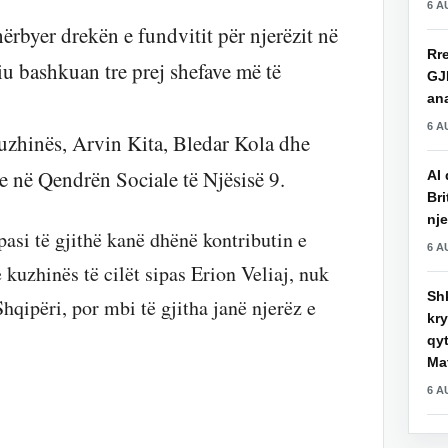
6 A
hërbyer drekën e fundvitit për njerëzit në
Rre
iu bashkuan tre prej shefave më të
GJ
an
6 A
kuzhinës, Arvin Kita, Bledar Kola dhe
e në Qendrën Sociale të Njësisë 9.
AI 
Bri
nje
pasi të gjithë kanë dhënë kontributin e
6 A
e kuzhinës të cilët sipas Erion Veliaj, nuk
Shk
hqipëri, por mbi të gjitha janë njerëz e
kry
qy
Mat
6 A