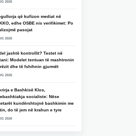
UG 2026
gullorja që kufizon mediat në
KKO, edhe OSBE nis verifikimet: Po
alizojmë pasojat
UG 2026
del jashtë kontrollit? Testet në
tani: Modelet tentuan të mashtronin
rëzit dhe të fshihnin gjurmët
UG 2026
rirja e Bashkisë Klos,
ebashkiakja socialiste: Nëse
tetarët kundërshtojnë bashkimin me
in, do të jem në krahun e tyre
UG 2026