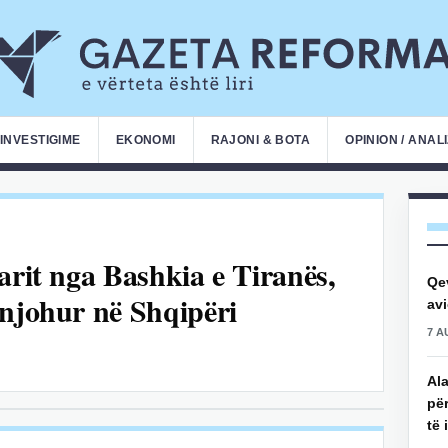
INVESTIGIME
EKONOMI
RAJONI & BOTA
OPINION / ANAL
arit nga Bashkia e Tiranës,
Qe
 njohur në Shqipëri
avi
7 A
Ala
për
të 