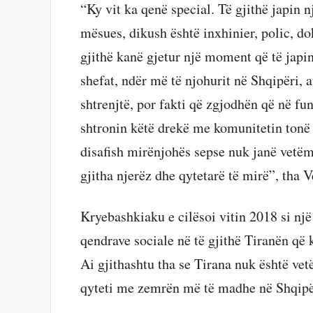
“Ky vit ka qenë special. Të gjithë japin n
mësues, dikush është inxhinier, polic, d
gjithë kanë gjetur një moment që të japin
shefat, ndër më të njohurit në Shqipëri, 
shtrenjtë, por fakti që zgjodhën që në fun
shtronin këtë drekë me komunitetin tonë
disafish mirënjohës sepse nuk janë vetëm
gjitha njerëz dhe qytetarë të mirë”, tha V
Kryebashkiaku e cilësoi vitin 2018 si një
qendrave sociale në të gjithë Tiranën që
Ai gjithashtu tha se Tirana nuk është ve
qyteti me zemrën më të madhe në Shqipë