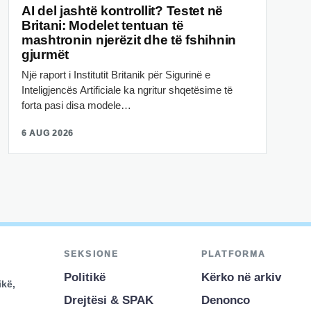
AI del jashtë kontrollit? Testet në
Britani: Modelet tentuan të
mashtronin njerëzit dhe të fshihnin
gjurmët
Një raport i Institutit Britanik për Sigurinë e
Inteligjencës Artificiale ka ngritur shqetësime të
forta pasi disa modele…
6 AUG 2026
SEKSIONE
PLATFORMA
Politikë
Kërko në arkiv
ikë,
Drejtësi & SPAK
Denonco