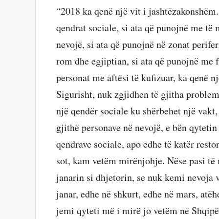
“2018 ka qenë një vit i jashtëzakonshëm. 
qendrat sociale, si ata që punojnë me të 
nevojë, si ata që punojnë në zonat perife
rom dhe egjiptian, si ata që punojnë me f
personat me aftësi të kufizuar, ka qenë n
Sigurisht, nuk zgjidhen të gjitha problem
një qendër sociale ku shërbehet një vakt,
gjithë personave në nevojë, e bën qytetin 
qendrave sociale, apo edhe të katër rest
sot, kam vetëm mirënjohje. Nëse pasi të
janarin si dhjetorin, se nuk kemi nevoja
janar, edhe në shkurt, edhe në mars, atëh
jemi qyteti më i mirë jo vetëm në Shqipër