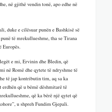
e, në gjithë vendin tonë, apo edhe në
li, duke e cilësuar punën e Bashkisë së
si punë të mrekullueshme, tha se Tirana
ë Europës.
egët e mi, Ervinin dhe Bledin, që
imi në Romë dhe qytete të ndryshme të
e të jap kontributin tim, aq sa ka
at erdhën që u bëmë dëshmitarë të
mrekullueshme, që ka bërë një qytet që
kohore”, u shpreh Fundim Gjepali.