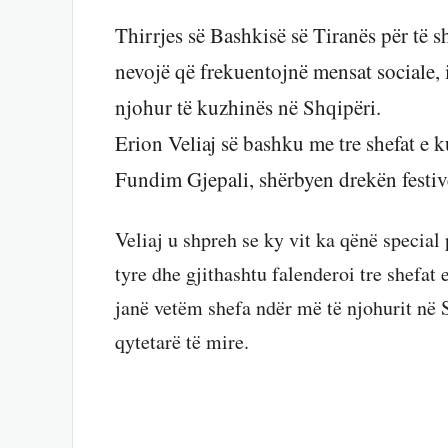
Thirrjes së Bashkisë së Tiranës për të s
nevojë që frekuentojnë mensat sociale, 
njohur të kuzhinës në Shqipëri.
Erion Veliaj së bashku me tre shefat e 
Fundim Gjepali, shërbyen drekën festiv
Veliaj u shpreh se ky vit ka qënë special 
tyre dhe gjithashtu falenderoi tre shefat 
janë vetëm shefa ndër më të njohurit në S
qytetarë të mire.