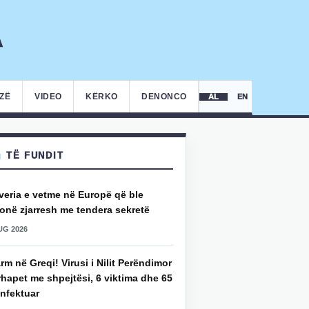
IZË
VIDEO
KËRKO
DENONCO
AL
EN
TË FUNDIT
veria e vetme në Europë që ble
onë zjarresh me tendera sekretë
UG 2026
rm në Greqi! Virusi i Nilit Perëndimor
hapet me shpejtësi, 6 viktima dhe 65
infektuar