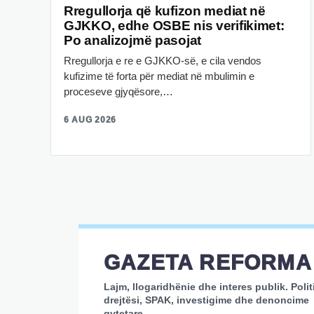
Rregullorja që kufizon mediat në
GJKKO, edhe OSBE nis verifikimet:
Po analizojmë pasojat
Rregullorja e re e GJKKO-së, e cila vendos
kufizime të forta për mediat në mbulimin e
proceseve gjyqësore,…
6 AUG 2026
GAZETA REFORMA
Lajm, llogaridhënie dhe interes publik. Polit
drejtësi, SPAK, investigime dhe denoncime
qytetare.