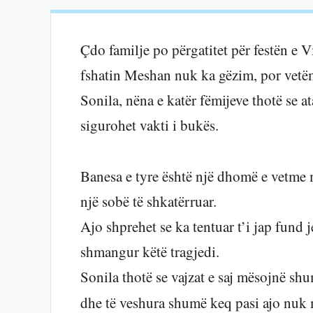
Çdo familje po përgatitet për festën e Vi
fshatin Meshan nuk ka gëzim, por vetëm
Sonila, nëna e katër fëmijeve thotë se at
sigurohet vakti i bukës.
Banesa e tyre është një dhomë e vetme 
një sobë të shkatërruar.
Ajo shprehet se ka tentuar t’i jap fund 
shmangur këtë tragjedi.
Sonila thotë se vajzat e saj mësojnë sh
dhe të veshura shumë keq pasi ajo nuk 