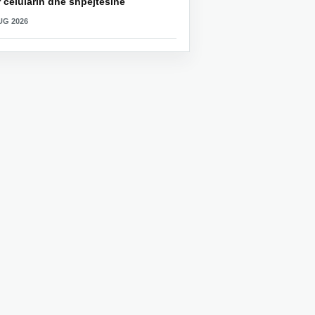
 celularin dhe shpejtësinë
UG 2026