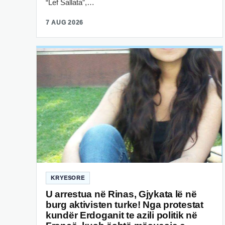
“Lef Sallata”,…
7 AUG 2026
KRYESORE
U arrestua në Rinas, Gjykata lë në
burg aktivisten turke! Nga protestat
kundër Erdoganit te azili politik në