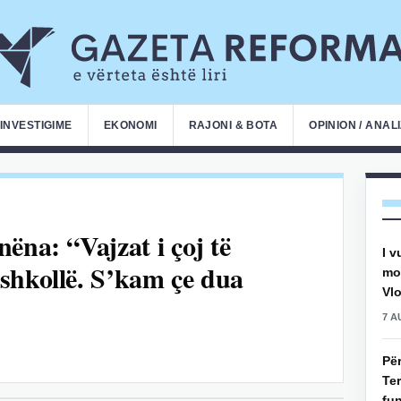
INVESTIGIME
EKONOMI
RAJONI & BOTA
OPINION / ANAL
ëna: “Vajzat i çoj të
I v
shkollë. S’kam çe dua
mot
Vlo
7 A
Pë
Ter
fun