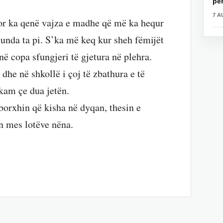
për
7 A
por ka qenë vajza e madhe që më ka hequr
munda ta pi. S’ka më keq kur sheh fëmijët
në copa sfungjeri të gjetura në plehra.
he në shkollë i çoj të zbathura e të
kam çe dua jetën.
rxhin që kisha në dyqan, thesin e
en mes lotëve nëna.