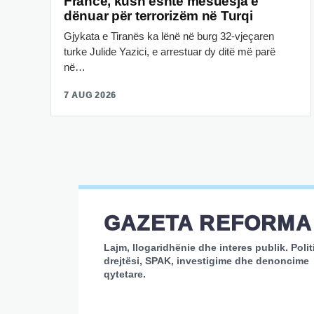
Francë, kush është mësuesja e
dënuar për terrorizëm në Turqi
Gjykata e Tiranës ka lënë në burg 32-vjeçaren
turke Julide Yazici, e arrestuar dy ditë më parë
në…
7 AUG 2026
GAZETA REFORMA
Lajm, llogaridhënie dhe interes publik. Polit
drejtësi, SPAK, investigime dhe denoncime
qytetare.