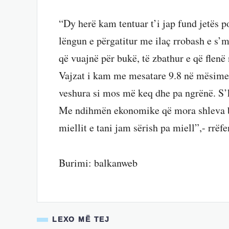
“Dy herë kam tentuar t’i jap fund jetës 
lëngun e përgatitur me ilaç rrobash e s’
që vuajnë për bukë, të zbathur e që flenë 
Vajzat i kam me mesatare 9.8 në mësime d
veshura si mos më keq dhe pa ngrënë. S’
Me ndihmën ekonomike që mora shleva bo
miellit e tani jam sërish pa miell”,- rrëf
Burimi: balkanweb
LEXO MË TEJ