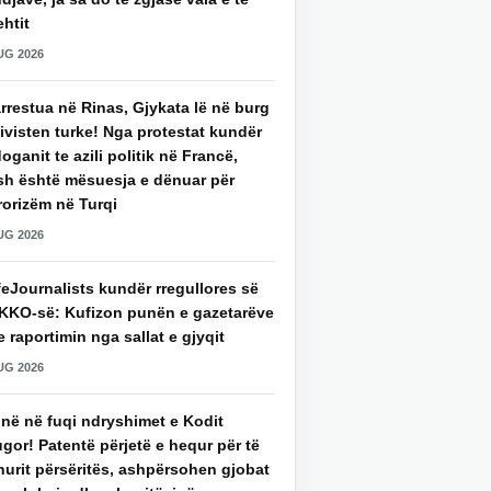
htit
UG 2026
rrestua në Rinas, Gjykata lë në burg
ivisten turke! Nga protestat kundër
oganit te azili politik në Francë,
sh është mësuesja e dënuar për
rorizëm në Turqi
UG 2026
eJournalists kundër rregullores së
KKO-së: Kufizon punën e gazetarëve
 raportimin nga sallat e gjyqit
UG 2026
jnë në fuqi ndryshimet e Kodit
gor! Patentë përjetë e hequr për të
hurit përsëritës, ashpërsohen gjobat