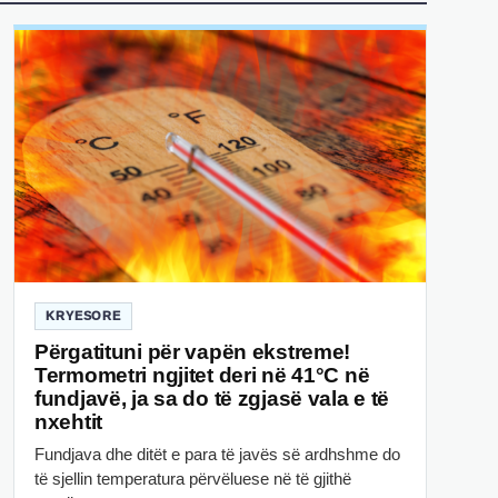
KRYESORE
Përgatituni për vapën ekstreme!
Termometri ngjitet deri në 41°C në
fundjavë, ja sa do të zgjasë vala e të
nxehtit
Fundjava dhe ditët e para të javës së ardhshme do
të sjellin temperatura përvëluese në të gjithë