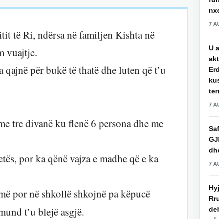
nxe
7 A
tit të Ri, ndërsa në familjen Kishta në
U a
 vuajtje.
akt
a qajnë për bukë të thatë dhe luten që t’u
Erd
ku
ter
7 A
me tre divanë ku flenë 6 persona dhe me
Saf
GJ
dhe
jetës, por ka qënë vajza e madhe që e ka
7 A
Hy
umë por në shkollë shkojnë pa këpucë
Rru
mund t’u blejë asgjë.
de