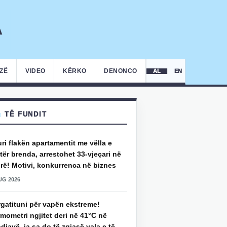
IZË
VIDEO
KËRKO
DENONCO
AL
EN
TË FUNDIT
uri flakën apartamentit me vëlla e
ër brenda, arrestohet 33-vjeçari në
rë! Motivi, konkurrenca në biznes
UG 2026
rgatituni për vapën ekstreme!
mometri ngjitet deri në 41°C në
djavë, ja sa do të zgjasë vala e të