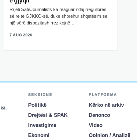
e gjyqit
Rrjeti SafeJournalists ka reaguar ndaj rregullores
së re të GJKKO-së, duke shprehur shqetësim se
një sërë dispozitash rrezikojnë…
7 AUG 2026
SEKSIONE
PLATFORMA
Politikë
Kërko në arkiv
ikë,
Drejtësi & SPAK
Denonco
Investigime
Video
Ekonomi
Opinion / Analizë