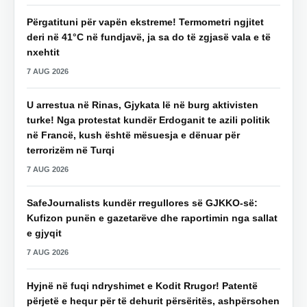
Përgatituni për vapën ekstreme! Termometri ngjitet
deri në 41°C në fundjavë, ja sa do të zgjasë vala e të
nxehtit
7 AUG 2026
U arrestua në Rinas, Gjykata lë në burg aktivisten
turke! Nga protestat kundër Erdoganit te azili politik
në Francë, kush është mësuesja e dënuar për
terrorizëm në Turqi
7 AUG 2026
SafeJournalists kundër rregullores së GJKKO-së:
Kufizon punën e gazetarëve dhe raportimin nga sallat
e gjyqit
7 AUG 2026
Hyjnë në fuqi ndryshimet e Kodit Rrugor! Patentë
përjetë e hequr për të dehurit përsëritës, ashpërsohen