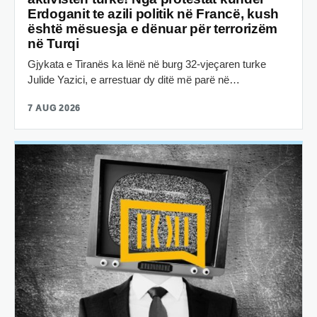
Erdoganit te azili politik në Francë, kush
është mësuesja e dënuar për terrorizëm
në Turqi
Gjykata e Tiranës ka lënë në burg 32-vjeçaren turke
Julide Yazici, e arrestuar dy ditë më parë në…
7 AUG 2026