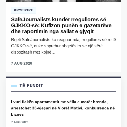
KRYESORE
SafeJournalists kundër rregullores së
GJKKO-së: Kufizon punën e gazetarëve
dhe raportimin nga sallat e gjyqit
Rrjeti SafeJournalists ka reaguar ndaj rregullores së re të
GJKKO-së, duke shprehur shqetësim se një sërë
dispozitash rrezikojnë…
7 AUG 2026
TË FUNDIT
I vuri flakën apartamentit me vëlla e motër brenda,
arrestohet 33-vjeçari në Vlorë! Motivi, konkurrenca në
biznes
7 AUG 2026