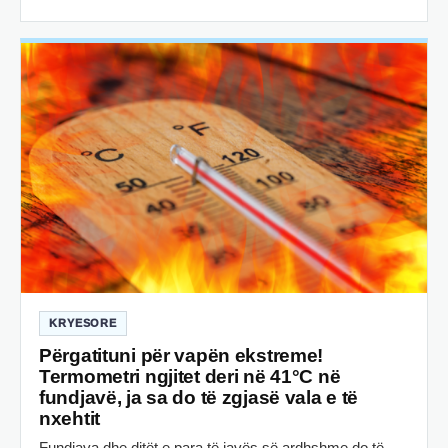
KRYESORE
Përgatituni për vapën ekstreme!
Termometri ngjitet deri në 41°C në
fundjavë, ja sa do të zgjasë vala e të
nxehtit
Fundjava dhe ditët e para të javës së ardhshme do të