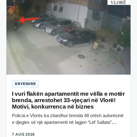
KRYESORE
I vuri flakën apartamentit me vëlla e motër
brenda, arrestohet 33-vjeçari në Vlorë!
Motivi, konkurrenca në biznes
Policia e Vlorës ka zbardhur brenda 48 orësh autorësinë
e djegies së një apartamenti në lagjen “Lef Sallata”,…
7 AUG 2026