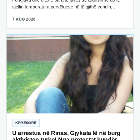
sjellin temperatura përvëluese në të gjithë vendin,…
7 AUG 2026
KRYESORE
U arrestua në Rinas, Gjykata lë në burg
aktivisten turke! Nga protestat kundër