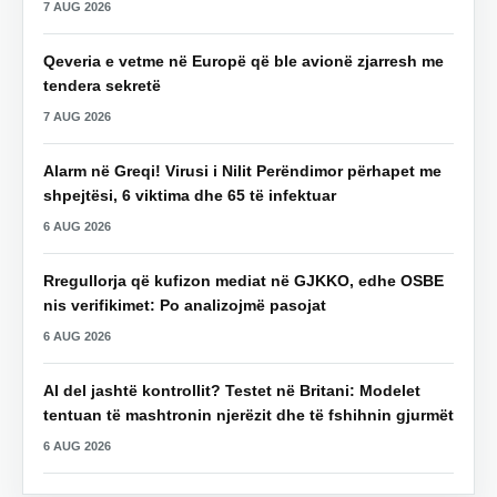
7 AUG 2026
Qeveria e vetme në Europë që ble avionë zjarresh me
tendera sekretë
7 AUG 2026
Alarm në Greqi! Virusi i Nilit Perëndimor përhapet me
shpejtësi, 6 viktima dhe 65 të infektuar
6 AUG 2026
Rregullorja që kufizon mediat në GJKKO, edhe OSBE
nis verifikimet: Po analizojmë pasojat
6 AUG 2026
AI del jashtë kontrollit? Testet në Britani: Modelet
tentuan të mashtronin njerëzit dhe të fshihnin gjurmët
6 AUG 2026