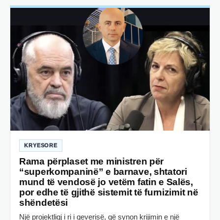
KRYESORE
Rama përplaset me ministren për
“superkompaninë” e barnave, shtatori
mund të vendosë jo vetëm fatin e Salës,
por edhe të gjithë sistemit të furnizimit në
shëndetësi
Një projektligj i ri i qeverisë, që synon krijimin e një