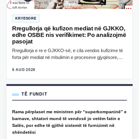
KRYESORE
Rregullorja që kufizon mediat në GJKKO,
edhe OSBE nis verifikimet: Po analizojmë
pasojat
Rregullorja e re e GJKKO-së, e cila vendos kufizime të
forta për mediat në mbulimin e proceseve gjyqësore,…
6 AUG 2026
TË FUNDIT
Rama përplaset me ministren për “superkompaninë” e
barnave, shtatori mund të vendosë jo vetëm fatin e
Salës, por edhe të gjithë sistemit të furnizimit në
shëndetësi