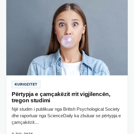
KURIOZITET
Përtypja e çamçakëzit rrit vigjilencën,
tregon studimi
Një studim i publikuar nga British Psychological Society
dhe raportuar nga ScienceDaily ka zbuluar se përtypja e
çamçakëzit…