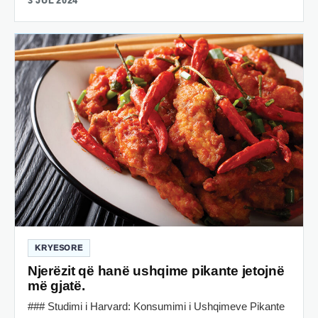
3 JUL 2024
KRYESORE
Njerëzit që hanë ushqime pikante jetojnë
më gjatë.
### Studimi i Harvard: Konsumimi i Ushqimeve Pikante