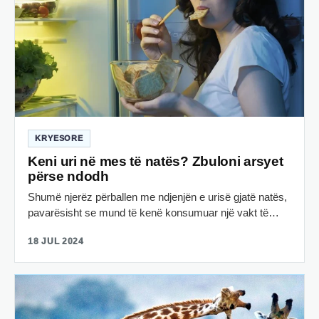
KRYESORE
Keni uri në mes të natës? Zbuloni arsyet
përse ndodh
Shumë njerëz përballen me ndjenjën e urisë gjatë natës,
pavarësisht se mund të kenë konsumuar një vakt të…
18 JUL 2024