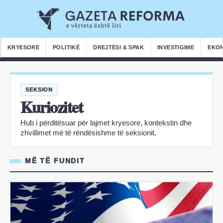
KRYESORE
POLITIKË
DREJTËSI & SPAK
INVESTIGIME
EKO
SEKSION
Kuriozitet
Hub i përditësuar për lajmet kryesore, kontekstin dhe
zhvillimet më të rëndësishme të seksionit.
MË TË FUNDIT