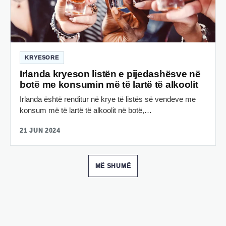
KRYESORE
Irlanda kryeson listën e pijedashësve në
botë me konsumin më të lartë të alkoolit
Irlanda është renditur në krye të listës së vendeve me
konsum më të lartë të alkoolit në botë,…
21 JUN 2024
MË SHUMË