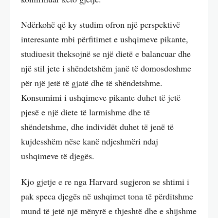
Ndërkohë që ky studim ofron një perspektivë
interesante mbi përfitimet e ushqimeve pikante,
studiuesit theksojnë se një dietë e balancuar dhe
një stil jete i shëndetshëm janë të domosdoshme
për një jetë të gjatë dhe të shëndetshme.
Konsumimi i ushqimeve pikante duhet të jetë
pjesë e një diete të larmishme dhe të
shëndetshme, dhe individët duhet të jenë të
kujdesshëm nëse kanë ndjeshmëri ndaj
ushqimeve të djegës.
Kjo gjetje e re nga Harvard sugjeron se shtimi i
pak speca djegës në ushqimet tona të përditshme
mund të jetë një mënyrë e thjeshtë dhe e shijshme