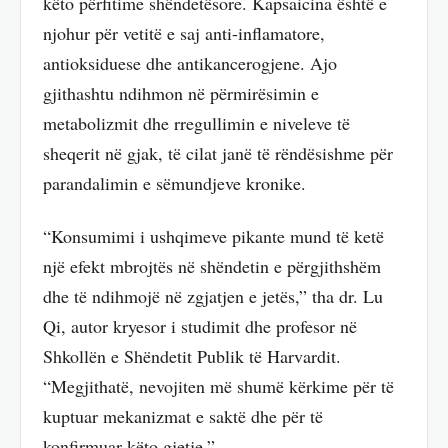
këto përfitime shëndetësore. Kapsaicina është e
njohur për vetitë e saj anti-inflamatore,
antioksiduese dhe antikancerogjene. Ajo
gjithashtu ndihmon në përmirësimin e
metabolizmit dhe rregullimin e niveleve të
sheqerit në gjak, të cilat janë të rëndësishme për
parandalimin e sëmundjeve kronike.
“Konsumimi i ushqimeve pikante mund të ketë
një efekt mbrojtës në shëndetin e përgjithshëm
dhe të ndihmojë në zgjatjen e jetës,” tha dr. Lu
Qi, autor kryesor i studimit dhe profesor në
Shkollën e Shëndetit Publik të Harvardit.
“Megjithatë, nevojiten më shumë kërkime për të
kuptuar mekanizmat e saktë dhe për të
konfirmuar këto gjetje.”