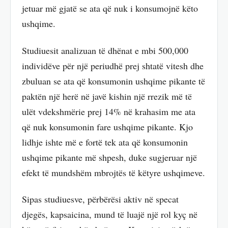
jetuar më gjatë se ata që nuk i konsumojnë këto
ushqime.
Studiuesit analizuan të dhënat e mbi 500,000
individëve për një periudhë prej shtatë vitesh dhe
zbuluan se ata që konsumonin ushqime pikante të
paktën një herë në javë kishin një rrezik më të
ulët vdekshmërie prej 14% në krahasim me ata
që nuk konsumonin fare ushqime pikante. Kjo
lidhje ishte më e fortë tek ata që konsumonin
ushqime pikante më shpesh, duke sugjeruar një
efekt të mundshëm mbrojtës të këtyre ushqimeve.
Sipas studiuesve, përbërësi aktiv në specat
djegës, kapsaicina, mund të luajë një rol kyç në