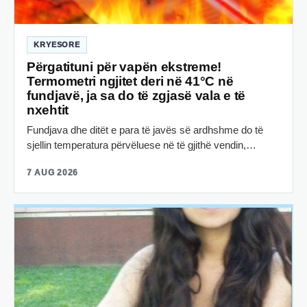
KRYESORE
Përgatituni për vapën ekstreme!
Termometri ngjitet deri në 41°C në
fundjavë, ja sa do të zgjasë vala e të
nxehtit
Fundjava dhe ditët e para të javës së ardhshme do të
sjellin temperatura përvëluese në të gjithë vendin,…
7 AUG 2026