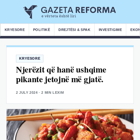
KRYESORE
POLITIKË
DREJTËSI & SPAK
INVESTIGIME
EKO
KRYESORE
Njerëzit që hanë ushqime
pikante jetojnë më gjatë.
2 JULY 2024
· 2 MIN LEXIM