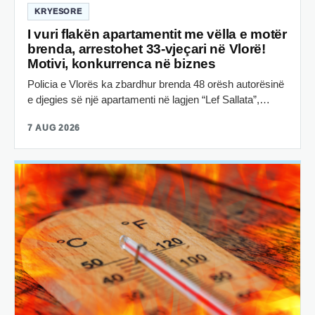
KRYESORE
I vuri flakën apartamentit me vëlla e motër
brenda, arrestohet 33-vjeçari në Vlorë!
Motivi, konkurrenca në biznes
Policia e Vlorës ka zbardhur brenda 48 orësh autorësinë
e djegies së një apartamenti në lagjen “Lef Sallata”,…
7 AUG 2026