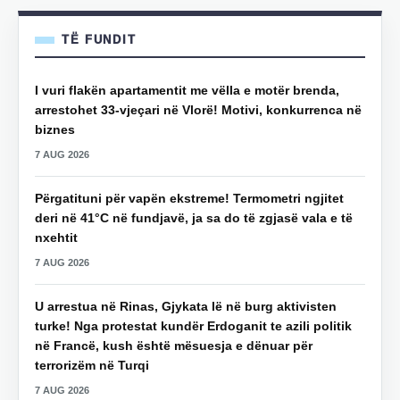
TË FUNDIT
I vuri flakën apartamentit me vëlla e motër brenda,
arrestohet 33-vjeçari në Vlorë! Motivi, konkurrenca në
biznes
7 AUG 2026
Përgatituni për vapën ekstreme! Termometri ngjitet
deri në 41°C në fundjavë, ja sa do të zgjasë vala e të
nxehtit
7 AUG 2026
U arrestua në Rinas, Gjykata lë në burg aktivisten
turke! Nga protestat kundër Erdoganit te azili politik
në Francë, kush është mësuesja e dënuar për
terrorizëm në Turqi
7 AUG 2026