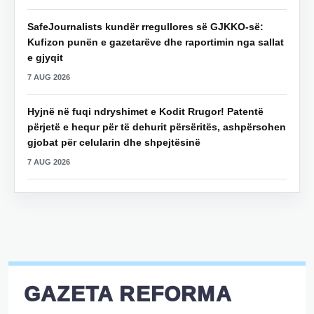
SafeJournalists kundër rregullores së GJKKO-së:
Kufizon punën e gazetarëve dhe raportimin nga sallat
e gjyqit
7 AUG 2026
Hyjnë në fuqi ndryshimet e Kodit Rrugor! Patentë
përjetë e hequr për të dehurit përsëritës, ashpërsohen
gjobat për celularin dhe shpejtësinë
7 AUG 2026
GAZETA REFORMA