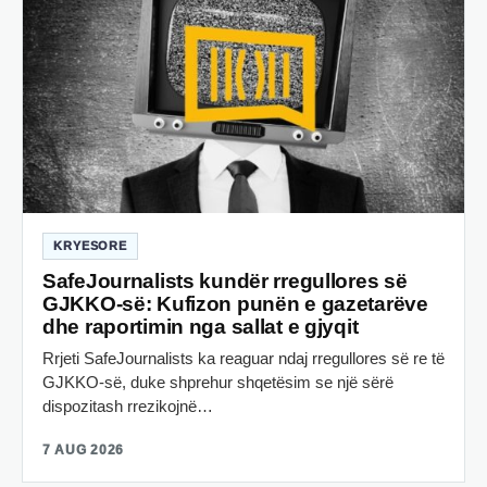
KRYESORE
SafeJournalists kundër rregullores së
GJKKO-së: Kufizon punën e gazetarëve
dhe raportimin nga sallat e gjyqit
Rrjeti SafeJournalists ka reaguar ndaj rregullores së re të
GJKKO-së, duke shprehur shqetësim se një sërë
dispozitash rrezikojnë…
7 AUG 2026