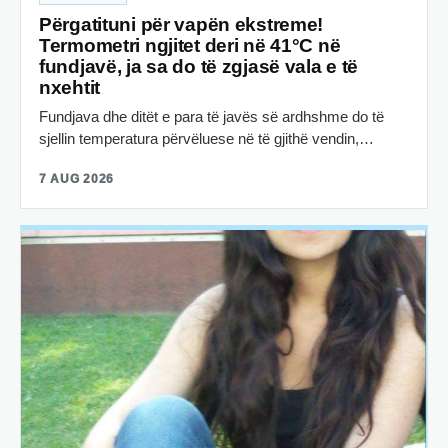
Përgatituni për vapën ekstreme!
Termometri ngjitet deri në 41°C në
fundjavë, ja sa do të zgjasë vala e të
nxehtit
Fundjava dhe ditët e para të javës së ardhshme do të
sjellin temperatura përvëluese në të gjithë vendin,…
7 AUG 2026