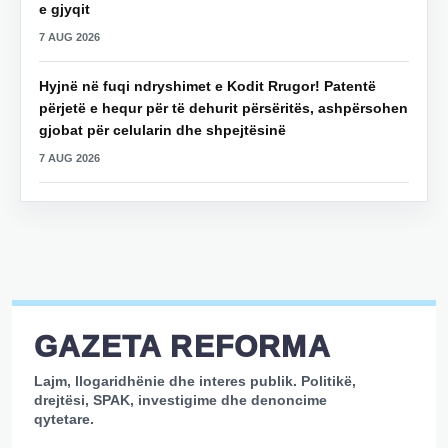
e gjyqit
7 AUG 2026
Hyjnë në fuqi ndryshimet e Kodit Rrugor! Patentë
përjetë e hequr për të dehurit përsëritës, ashpërsohen
gjobat për celularin dhe shpejtësinë
7 AUG 2026
GAZETA REFORMA
Lajm, llogaridhënie dhe interes publik. Politikë,
drejtësi, SPAK, investigime dhe denoncime
qytetare.