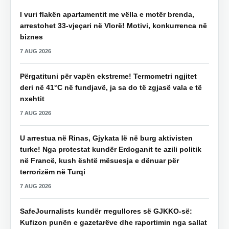
I vuri flakën apartamentit me vëlla e motër brenda,
arrestohet 33-vjeçari në Vlorë! Motivi, konkurrenca në
biznes
7 AUG 2026
Përgatituni për vapën ekstreme! Termometri ngjitet
deri në 41°C në fundjavë, ja sa do të zgjasë vala e të
nxehtit
7 AUG 2026
U arrestua në Rinas, Gjykata lë në burg aktivisten
turke! Nga protestat kundër Erdoganit te azili politik
në Francë, kush është mësuesja e dënuar për
terrorizëm në Turqi
7 AUG 2026
SafeJournalists kundër rregullores së GJKKO-së:
Kufizon punën e gazetarëve dhe raportimin nga sallat