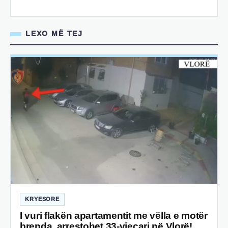
LEXO MË TEJ
KRYESORE
I vuri flakën apartamentit me vëlla e motër
brenda, arrestohet 33-vjeçari në Vlorë!