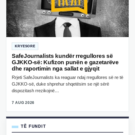
KRYESORE
SafeJournalists kundër rregullores së
GJKKO-së: Kufizon punën e gazetarëve
dhe raportimin nga sallat e gjyqit
Rrjeti SafeJournalists ka reaguar ndaj rregullores së re të
GJKKO-së, duke shprehur shqetësim se një sërë
dispozitash rrezikojnë…
7 AUG 2026
TË FUNDIT