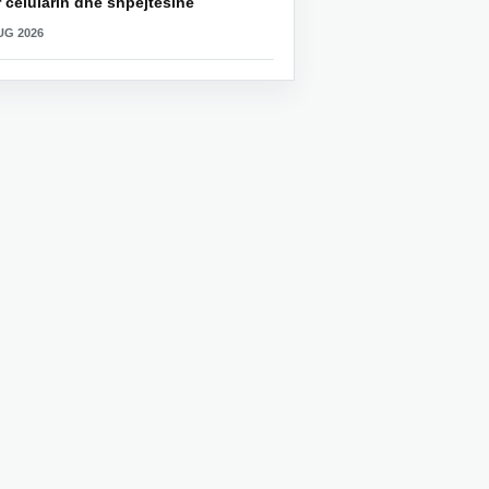
 celularin dhe shpejtësinë
UG 2026