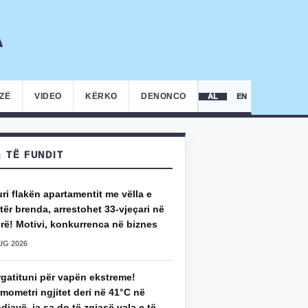
IZË
VIDEO
KËRKO
DENONCO
AL
EN
TË FUNDIT
uri flakën apartamentit me vëlla e
ër brenda, arrestohet 33-vjeçari në
rë! Motivi, konkurrenca në biznes
UG 2026
rgatituni për vapën ekstreme!
mometri ngjitet deri në 41°C në
djavë, ja sa do të zgjasë vala e të