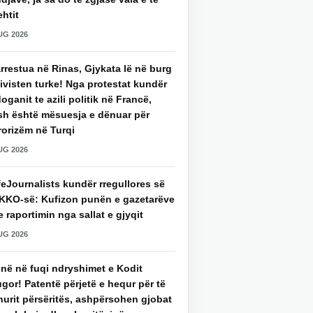
htit
UG 2026
rrestua në Rinas, Gjykata lë në burg
ivisten turke! Nga protestat kundër
oganit te azili politik në Francë,
sh është mësuesja e dënuar për
rorizëm në Turqi
UG 2026
eJournalists kundër rregullores së
KKO-së: Kufizon punën e gazetarëve
 raportimin nga sallat e gjyqit
UG 2026
jnë në fuqi ndryshimet e Kodit
gor! Patentë përjetë e hequr për të
hurit përsëritës, ashpërsohen gjobat