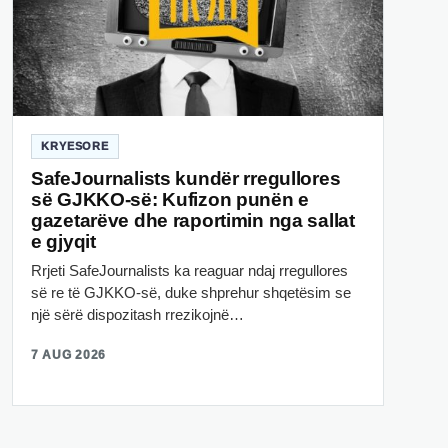
KRYESORE
SafeJournalists kundër rregullores
së GJKKO-së: Kufizon punën e
gazetarëve dhe raportimin nga sallat
e gjyqit
Rrjeti SafeJournalists ka reaguar ndaj rregullores
së re të GJKKO-së, duke shprehur shqetësim se
një sërë dispozitash rrezikojnë…
7 AUG 2026