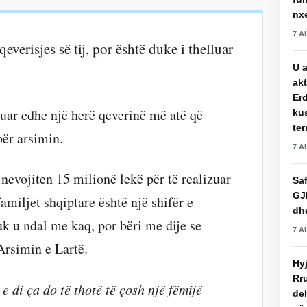
nxe
7 A
erisjes së tij, por është duke i thelluar
U a
akt
Erd
uar edhe një herë qeverinë më atë që
ku
ter
për arsimin.
7 A
 nevojiten 15 milionë lekë për të realizuar
Saf
GJ
familjet shqiptare është një shifër e
dhe
k u ndal me kaq, por bëri me dije se
7 A
Arsimin e Lartë.
Hy
Rru
e di ça do të thotë të çosh një fëmijë
de