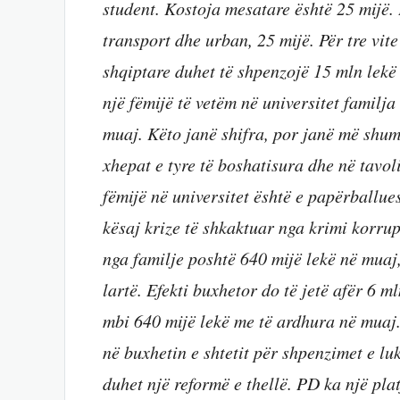
student. Kostoja mesatare është 25 mijë.
transport dhe urban, 25 mijë. Për tre vit
shqiptare duhet të shpenzojë 15 mln lekë
një fëmijë të vetëm në universitet familja
muaj. Këto janë shifra, por janë më shum
xhepat e tyre të boshatisura dhe në tavoli
fëmijë në universitet është e papërballu
kësaj krize të shkaktuar nga krimi korrup
nga familje poshtë 640 mijë lekë në muaj, 
lartë. Efekti buxhetor do të jetë afër 6 m
mbi 640 mijë lekë me të ardhura në muaj
në buxhetin e shtetit për shpenzimet e luk
duhet një reformë e thellë. PD ka një pl