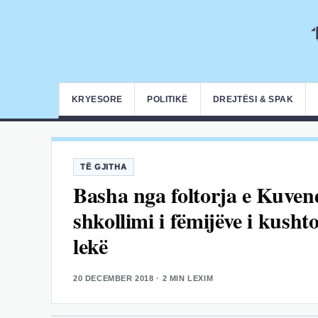
KRYESORE
POLITIKË
DREJTËSI & SPAK
TË GJITHA
Basha nga foltorja e Kuvend
shkollimi i fëmijëve i kusht
lekë
20 DECEMBER 2018
· 2 MIN LEXIM