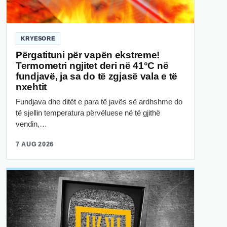
KRYESORE
Përgatituni për vapën ekstreme!
Termometri ngjitet deri në 41°C në
fundjavë, ja sa do të zgjasë vala e të
nxehtit
Fundjava dhe ditët e para të javës së ardhshme do
të sjellin temperatura përvëluese në të gjithë
vendin,…
7 AUG 2026