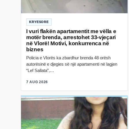
KRYESORE
I vuri flakën apartamentit me vëlla e
motër brenda, arrestohet 33-vjeçari
në Vlorë! Motivi, konkurrenca në
biznes
Policia e Vlorës ka zbardhur brenda 48 orësh
autorësinë e djegies së një apartamenti në lagjen
“Lef Sallata”,…
7 AUG 2026