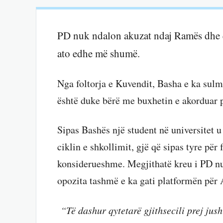
PD nuk ndalon akuzat ndaj Ramës dhe qev
ato edhe më shumë.
Nga foltorja e Kuvendit, Basha e ka sulm
është duke bërë me buxhetin e akorduar 
Sipas Bashës një student në universitet u
ciklin e shkollimit, gjë që sipas tyre për 
konsiderueshme. Megjithatë kreu i PD nu
opozita tashmë e ka gati platformën për 
“Të dashur qytetarë gjithsecili prej jush 