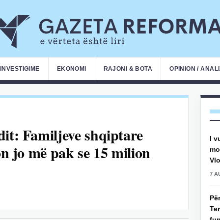
INVESTIGIME
EKONOMI
RAJONI & BOTA
OPINION / ANAL
it: Familjeve shqiptare
I v
on jo më pak se 15 milion
mot
Vlo
7 A
Pë
Ter
fun