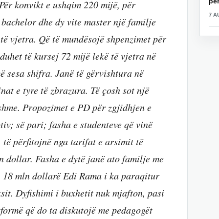
për
 Për konvikt e ushqim 220 mijë, për
7 A
e bachelor dhe dy vite master një familje
 të vjetra. Që të mundësojë shpenzimet për
 duhet të kursej 72 mijë lekë të vjetra në
ë sesa shifra. Janë të gërvishtura në
nat e tyre të zbrazura. Të çosh sot një
eshme. Propozimet e PD për zgjidhjen e
tiv; së pari; fasha e studenteve që vinë
të përfitojnë nga tarifat e arsimit të
ln dollar. Fasha e dytë janë ato familje me
. 18 mln dollarë Edi Rama i ka paraqitur
sit. Dyfishimi i buxhetit nuk mjafton, pasi
atformë që do ta diskutojë me pedagogët