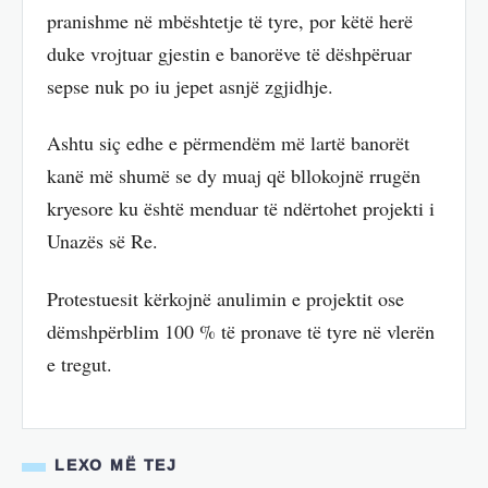
pranishme në mbështetje të tyre, por këtë herë
duke vrojtuar gjestin e banorëve të dëshpëruar
sepse nuk po iu jepet asnjë zgjidhje.
Ashtu siç edhe e përmendëm më lartë banorët
kanë më shumë se dy muaj që bllokojnë rrugën
kryesore ku është menduar të ndërtohet projekti i
Unazës së Re.
Protestuesit kërkojnë anulimin e projektit ose
dëmshpërblim 100 % të pronave të tyre në vlerën
e tregut.
LEXO MË TEJ