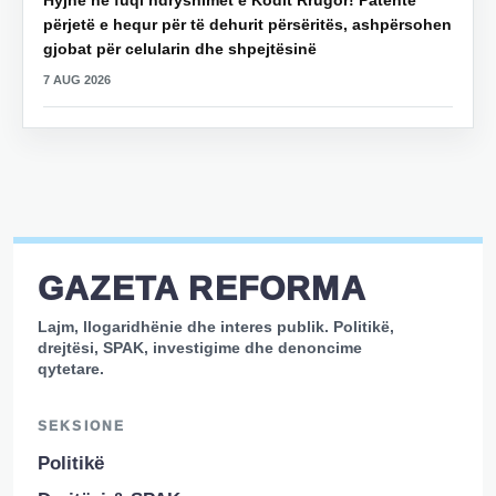
përjetë e hequr për të dehurit përsëritës, ashpërsohen
gjobat për celularin dhe shpejtësinë
7 AUG 2026
GAZETA REFORMA
Lajm, llogaridhënie dhe interes publik. Politikë,
drejtësi, SPAK, investigime dhe denoncime
qytetare.
SEKSIONE
Politikë