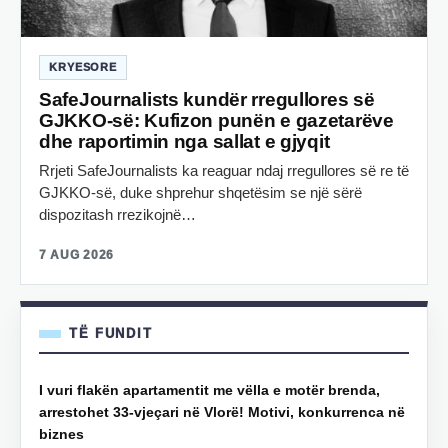
KRYESORE
SafeJournalists kundër rregullores së
GJKKO-së: Kufizon punën e gazetarëve
dhe raportimin nga sallat e gjyqit
Rrjeti SafeJournalists ka reaguar ndaj rregullores së re të
GJKKO-së, duke shprehur shqetësim se një sërë
dispozitash rrezikojnë…
7 AUG 2026
TË FUNDIT
I vuri flakën apartamentit me vëlla e motër brenda,
arrestohet 33-vjeçari në Vlorë! Motivi, konkurrenca në
biznes