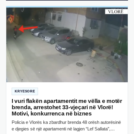
KRYESORE
I vuri flakën apartamentit me vëlla e motër
brenda, arrestohet 33-vjeçari në Vlorë!
Motivi, konkurrenca në biznes
Policia e Vlorës ka zbardhur brenda 48 orësh autorësinë
e djegies së një apartamenti në lagjen “Lef Sallata”,…