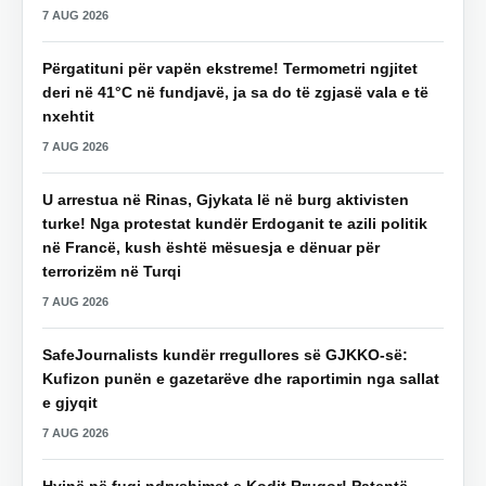
7 AUG 2026
Përgatituni për vapën ekstreme! Termometri ngjitet
deri në 41°C në fundjavë, ja sa do të zgjasë vala e të
nxehtit
7 AUG 2026
U arrestua në Rinas, Gjykata lë në burg aktivisten
turke! Nga protestat kundër Erdoganit te azili politik
në Francë, kush është mësuesja e dënuar për
terrorizëm në Turqi
7 AUG 2026
SafeJournalists kundër rregullores së GJKKO-së:
Kufizon punën e gazetarëve dhe raportimin nga sallat
e gjyqit
7 AUG 2026
Hyjnë në fuqi ndryshimet e Kodit Rrugor! Patentë