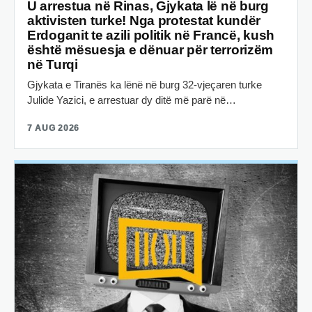
U arrestua në Rinas, Gjykata lë në burg
aktivisten turke! Nga protestat kundër
Erdoganit te azili politik në Francë, kush
është mësuesja e dënuar për terrorizëm
në Turqi
Gjykata e Tiranës ka lënë në burg 32-vjeçaren turke
Julide Yazici, e arrestuar dy ditë më parë në…
7 AUG 2026