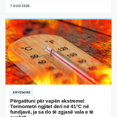
7 AUG 2026
KRYESORE
Përgatituni për vapën ekstreme!
Termometri ngjitet deri në 41°C në
fundjavë, ja sa do të zgjasë vala e të