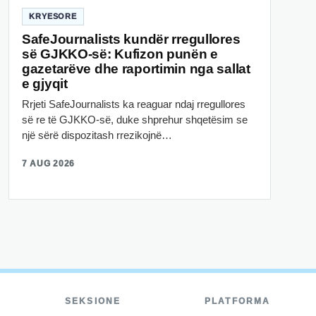
KRYESORE
SafeJournalists kundër rregullores
së GJKKO-së: Kufizon punën e
gazetarëve dhe raportimin nga sallat
e gjyqit
Rrjeti SafeJournalists ka reaguar ndaj rregullores
së re të GJKKO-së, duke shprehur shqetësim se
një sërë dispozitash rrezikojnë…
7 AUG 2026
SEKSIONE
PLATFORMA