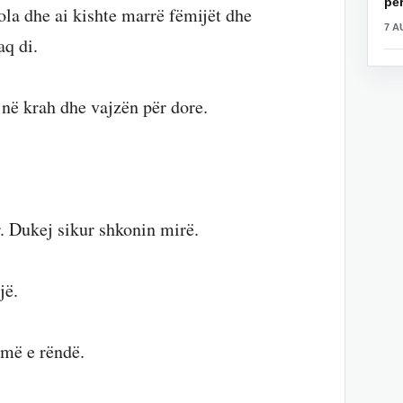
për
la dhe ai kishte marrë fëmijët dhe
7 A
aq di.
e në krah dhe vajzën për dore.
. Dukej sikur shkonin mirë.
jë.
umë e rëndë.