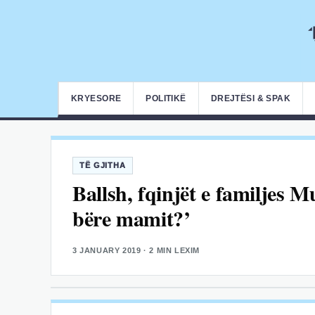
KRYESORE
POLITIKË
DREJTËSI & SPAK
TË GJITHA
Ballsh, fqinjët e familjes Mu
bëre mamit?’
3 JANUARY 2019
· 2 MIN LEXIM