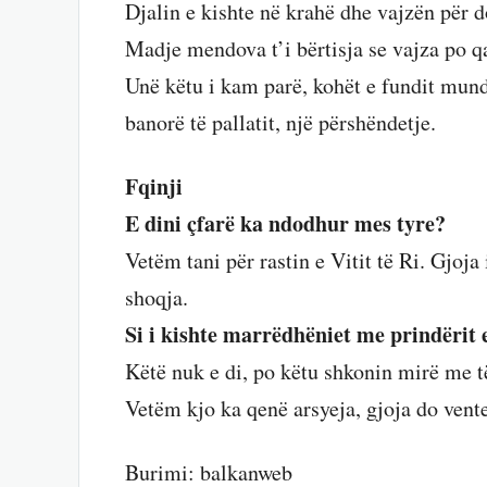
Djalin e kishte në krahë dhe vajzën për d
Madje mendova t’i bërtisja se vajza po qa
Unë këtu i kam parë, kohët e fundit mund 
banorë të pallatit, një përshëndetje.
Fqinji
E dini çfarë ka ndodhur mes tyre?
Vetëm tani për rastin e Vitit të Ri. Gjoja 
shoqja.
Si i kishte marrëdhëniet me prindërit 
Këtë nuk e di, po këtu shkonin mirë me t
Vetëm kjo ka qenë arsyeja, gjoja do vente 
Burimi: balkanweb