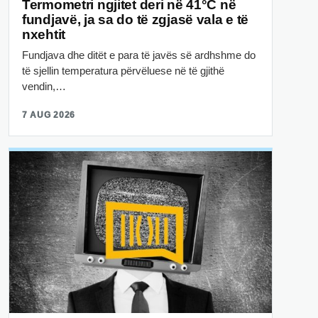
Termometri ngjitet deri në 41°C në
fundjavë, ja sa do të zgjasë vala e të
nxehtit
Fundjava dhe ditët e para të javës së ardhshme do
të sjellin temperatura përvëluese në të gjithë
vendin,…
7 AUG 2026