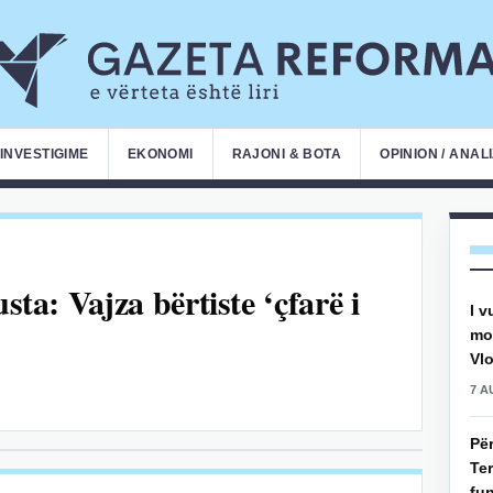
INVESTIGIME
EKONOMI
RAJONI & BOTA
OPINION / ANAL
sta: Vajza bërtiste ‘çfarë i
I v
mot
Vlo
7 A
Pë
Ter
fun