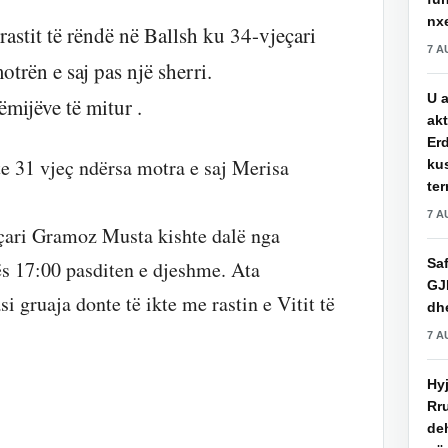
nxe
rastit të rëndë në Ballsh ku 34-vjeçari
7 A
trën e saj pas një sherri.
U a
ëmijëve të mitur .
akt
Erd
te 31 vjeç ndërsa motra e saj Merisa
ku
ter
7 A
eçari Gramoz Musta kishte dalë nga
Saf
ës 17:00 pasditen e djeshme. Ata
GJ
si gruaja donte të ikte me rastin e Vitit të
dhe
7 A
Hy
Rru
de