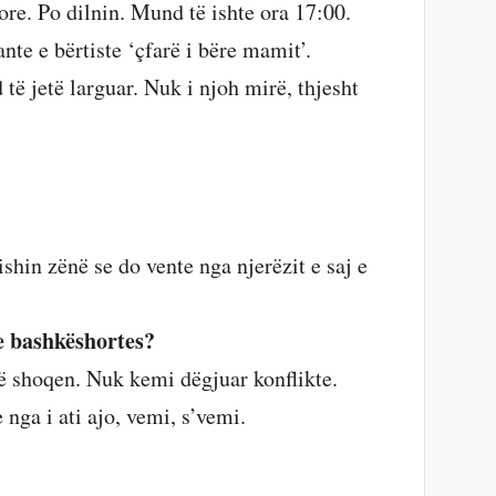
ore. Po dilnin. Mund të ishte ora 17:00.
nte e bërtiste ‘çfarë i bëre mamit’.
të jetë larguar. Nuk i njoh mirë, thjesht
ishin zënë se do vente nga njerëzit e saj e
e bashkëshortes?
ë shoqen. Nuk kemi dëgjuar konflikte.
nga i ati ajo, vemi, s’vemi.