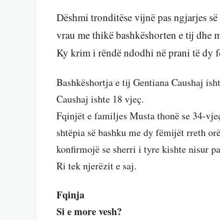
Dëshmi tronditëse vijnë pas ngjarjes së 
vrau me thikë bashkëshorten e tij dhe mo
Ky krim i rëndë ndodhi në prani të dy f
Bashkëshortja e tij Gentiana Caushaj ish
Caushaj ishte 18 vjeç.
Fqinjët e familjes Musta thonë se 34-vj
shtëpia së bashku me dy fëmijët rreth or
konfirmojë se sherri i tyre kishte nisur pa
Ri tek njerëzit e saj.
Fqinja
Si e more vesh?