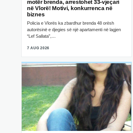
motër brenda, arrestohet 33-vjeçari
në Vlorë! Motivi, konkurrenca në
biznes
Policia e Vlorës ka zbardhur brenda 48 orësh
autorësinë e djegies së një apartamenti në lagjen
“Lef Sallata”,…
7 AUG 2026