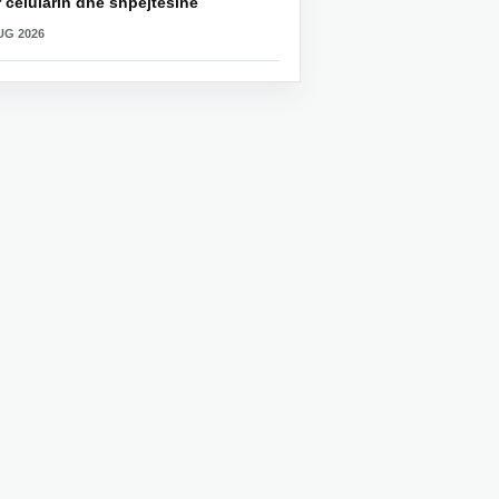
 celularin dhe shpejtësinë
UG 2026