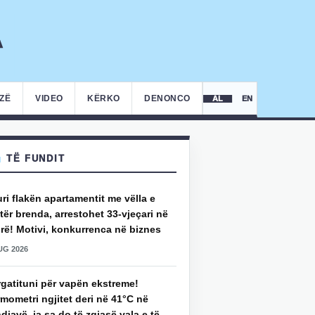
IZË
VIDEO
KËRKO
DENONCO
AL
EN
TË FUNDIT
uri flakën apartamentit me vëlla e
ër brenda, arrestohet 33-vjeçari në
rë! Motivi, konkurrenca në biznes
UG 2026
rgatituni për vapën ekstreme!
mometri ngjitet deri në 41°C në
djavë, ja sa do të zgjasë vala e të