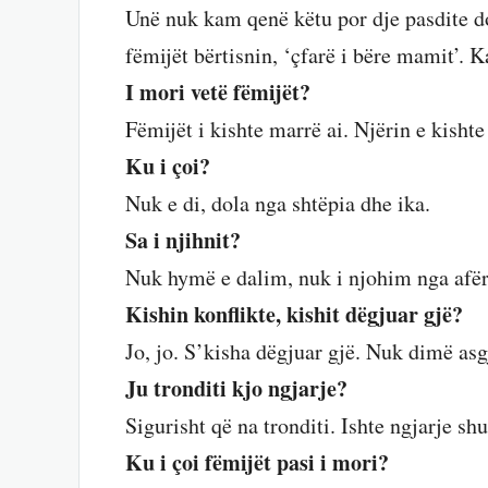
Unë nuk kam qenë këtu por dje pasdite do
fëmijët bërtisnin, ‘çfarë i bëre mamit’. K
I mori vetë fëmijët?
Fëmijët i kishte marrë ai. Njërin e kisht
Ku i çoi?
Nuk e di, dola nga shtëpia dhe ika.
Sa i njihnit?
Nuk hymë e dalim, nuk i njohim nga afër
Kishin konflikte, kishit dëgjuar gjë?
Jo, jo. S’kisha dëgjuar gjë. Nuk dimë asg
Ju tronditi kjo ngjarje?
Sigurisht që na tronditi. Ishte ngjarje sh
Ku i çoi fëmijët pasi i mori?