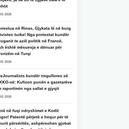
htit
UG 2026
rrestua në Rinas, Gjykata lë në burg
ivisten turke! Nga protestat kundër
oganit te azili politik në Francë,
sh është mësuesja e dënuar për
rorizëm në Turqi
UG 2026
eJournalists kundër rregullores së
KKO-së: Kufizon punën e gazetarëve
 raportimin nga sallat e gjyqit
UG 2026
jnë në fuqi ndryshimet e Kodit
gor! Patentë përjetë e hequr për të
hurit përsëritës, ashpërsohen gjobat