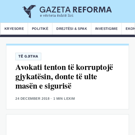
KRYESORE
POLITIKË
DREJTËSI & SPAK
INVESTIGIME
EKO
TË GJITHA
Avokati tenton të korruptojë
gjykatësin, donte të ulte
masën e sigurisë
24 DECEMBER 2018
· 1 MIN LEXIM