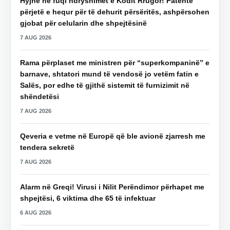
Hyjnë në fuqi ndryshimet e Kodit Rrugor! Patentë
përjetë e hequr për të dehurit përsëritës, ashpërsohen
gjobat për celularin dhe shpejtësinë
7 AUG 2026
Rama përplaset me ministren për “superkompaninë” e
barnave, shtatori mund të vendosë jo vetëm fatin e
Salës, por edhe të gjithë sistemit të furnizimit në
shëndetësi
7 AUG 2026
Qeveria e vetme në Europë që ble avionë zjarresh me
tendera sekretë
7 AUG 2026
Alarm në Greqi! Virusi i Nilit Perëndimor përhapet me
shpejtësi, 6 viktima dhe 65 të infektuar
6 AUG 2026