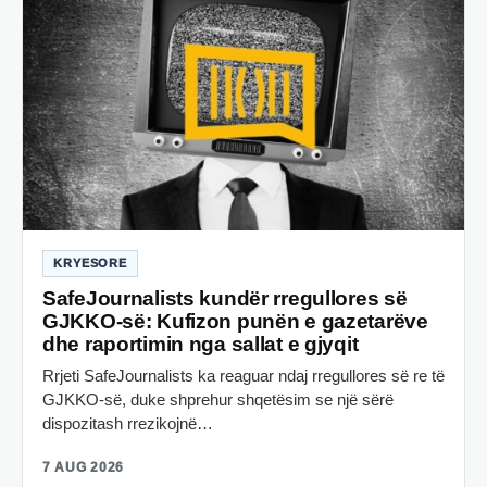
KRYESORE
SafeJournalists kundër rregullores së
GJKKO-së: Kufizon punën e gazetarëve
dhe raportimin nga sallat e gjyqit
Rrjeti SafeJournalists ka reaguar ndaj rregullores së re të
GJKKO-së, duke shprehur shqetësim se një sërë
dispozitash rrezikojnë…
7 AUG 2026