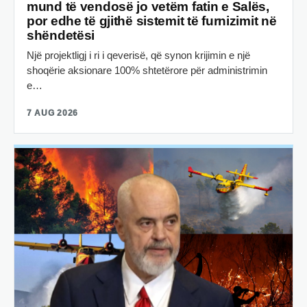
mund të vendosë jo vetëm fatin e Salës,
por edhe të gjithë sistemit të furnizimit në
shëndetësi
Një projektligj i ri i qeverisë, që synon krijimin e një
shoqërie aksionare 100% shtetërore për administrimin
e…
7 AUG 2026