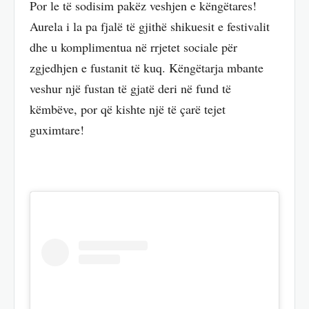
Por le të sodisim pakëz veshjen e këngëtares!
Aurela i la pa fjalë të gjithë shikuesit e festivalit
dhe u komplimentua në rrjetet sociale për
zgjedhjen e fustanit të kuq. Këngëtarja mbante
veshur një fustan të gjatë deri në fund të
këmbëve, por që kishte një të çarë tejet
guximtare!