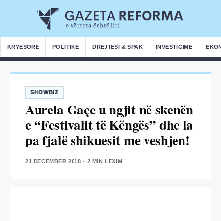
KRYESORE
POLITIKË
DREJTËSI & SPAK
INVESTIGIME
EKO
SHOWBIZ
Aurela Gaçe u ngjit në skenën
e “Festivalit të Këngës” dhe la
pa fjalë shikuesit me veshjen!
21 DECEMBER 2018
· 2 MIN LEXIM