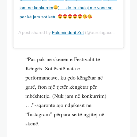
jam ne konkurrim
) ….do ta zbuloj me vone se
per kë jam sot ketu
A post shared by
Faleminderit Zot
(@aurelagaceofficial) on
D
“Pas pak në skenën e Festivalit të
Këngës. Sot është nata e
performancave, ku çdo këngëtar në
garë, fton një tjetër këngëtar për
mbështetje. (Nuk jam në konkurrim)
….”-sqaronte ajo ndjekësit në
“Instagram” përpara se të ngjitej në
skenë.