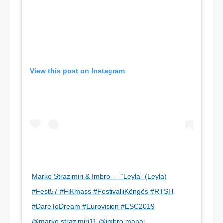
View this post on Instagram
Marko Strazimiri & Imbro — “Leyla” (Leyla)
#Fest57 #FiKmass #FestivaliiKëngës #RTSH
#DareToDream #Eurovision #ESC2019
@marko.strazimiri11 @imbro.manaj