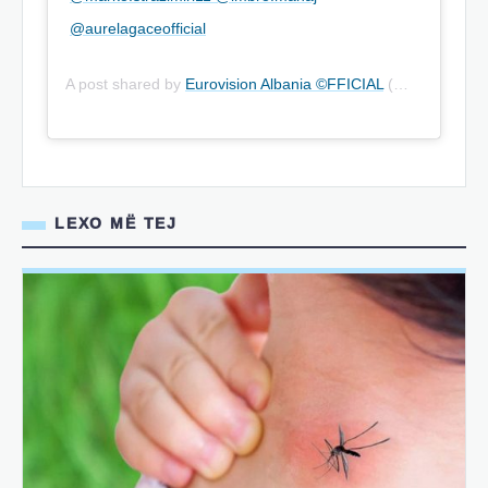
@aurelagaceofficial
A post shared by
Eurovision Albania ©FFICIAL
(@eurovisionalbania) on
LEXO MË TEJ