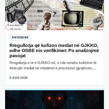
KRYESORE
Rregullorja që kufizon mediat në GJKKO,
edhe OSBE nis verifikimet: Po analizojmë
pasojat
Rregullorja e re e GJKKO-së, e cila vendos kufizime të
forta për mediat në mbulimin e proceseve gjyqësore,…
6 AUG 2026