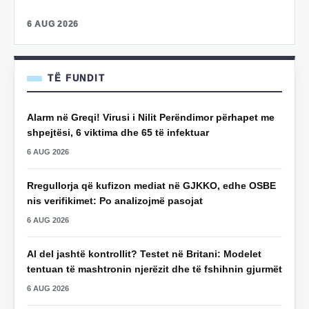
6 AUG 2026
TË FUNDIT
Alarm në Greqi! Virusi i Nilit Perëndimor përhapet me
shpejtësi, 6 viktima dhe 65 të infektuar
6 AUG 2026
Rregullorja që kufizon mediat në GJKKO, edhe OSBE
nis verifikimet: Po analizojmë pasojat
6 AUG 2026
AI del jashtë kontrollit? Testet në Britani: Modelet
tentuan të mashtronin njerëzit dhe të fshihnin gjurmët
6 AUG 2026