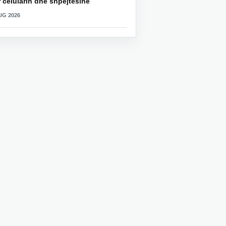
 celularin dhe shpejtësinë
UG 2026