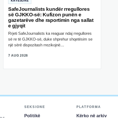
KRYESORE
SafeJournalists kundër rregullores
së GJKKO-së: Kufizon punën e
gazetarëve dhe raportimin nga sallat
e gjyqit
Rrjeti SafeJournalists ka reaguar ndaj rregullores
së re të GJKKO-së, duke shprehur shqetësim se
një sërë dispozitash rrezikojnë…
7 AUG 2026
SEKSIONE
PLATFORMA
Politikë
Kërko në arkiv