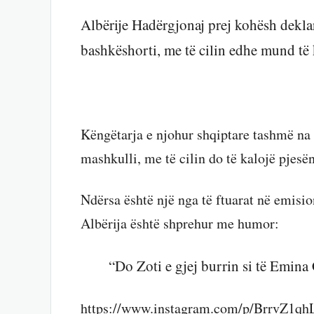
Albërije Hadërgjonaj prej kohësh dekla
bashkëshorti, me të cilin edhe mund të
Këngëtarja e njohur shqiptare tashmë na s
mashkulli, me të cilin do të kalojë pjesën
Ndërsa është një nga të ftuarat në emisi
Albërija është shprehur me humor:
“Do Zoti e gjej burrin si të Emina
https://www.instagram.com/p/BrrvZ1qh