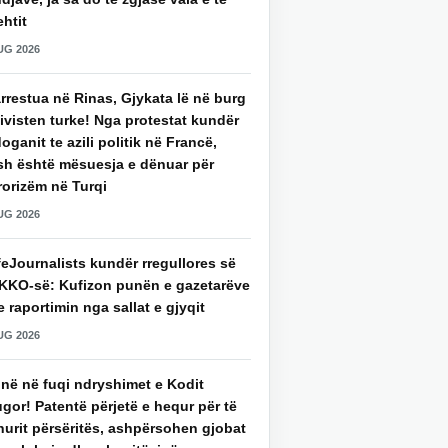
htit
UG 2026
rrestua në Rinas, Gjykata lë në burg
ivisten turke! Nga protestat kundër
oganit te azili politik në Francë,
sh është mësuesja e dënuar për
rorizëm në Turqi
UG 2026
eJournalists kundër rregullores së
KKO-së: Kufizon punën e gazetarëve
 raportimin nga sallat e gjyqit
UG 2026
jnë në fuqi ndryshimet e Kodit
gor! Patentë përjetë e hequr për të
hurit përsëritës, ashpërsohen gjobat