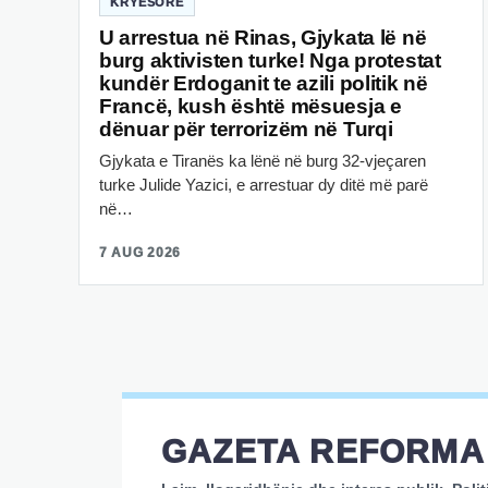
KRYESORE
U arrestua në Rinas, Gjykata lë në
burg aktivisten turke! Nga protestat
kundër Erdoganit te azili politik në
Francë, kush është mësuesja e
dënuar për terrorizëm në Turqi
Gjykata e Tiranës ka lënë në burg 32-vjeçaren
turke Julide Yazici, e arrestuar dy ditë më parë
në…
7 AUG 2026
GAZETA REFORMA