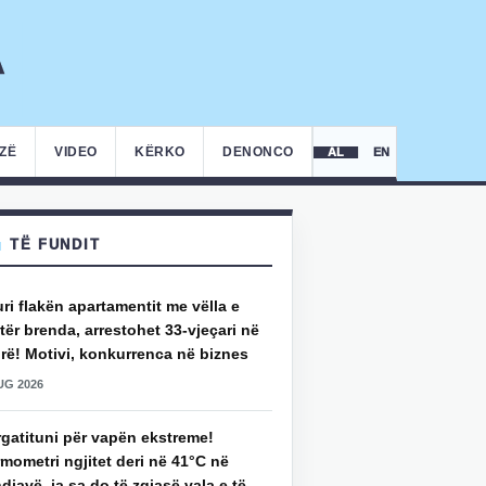
IZË
VIDEO
KËRKO
DENONCO
AL
EN
TË FUNDIT
uri flakën apartamentit me vëlla e
ër brenda, arrestohet 33-vjeçari në
rë! Motivi, konkurrenca në biznes
UG 2026
rgatituni për vapën ekstreme!
mometri ngjitet deri në 41°C në
djavë, ja sa do të zgjasë vala e të