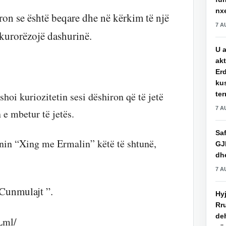
nxe
ron se është beqare dhe në kërkim të një
7 A
 kurorëzojë dashurinë.
U a
akt
Erd
ku
hoi kuriozitetin sesi dëshiron që të jetë
ter
7 A
 e mbetur të jetës.
Saf
onin “Xing me Ermalin” këtë të shtunë,
GJ
dhe
7 A
 Cunmulajt ”.
Hy
Rru
de
Lml/