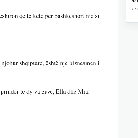
për
7 A
ëshiron që të ketë për bashkëshort një si
së njohur shqiptare, është një biznesmen i
rindër të dy vajzave, Ella dhe Mia.