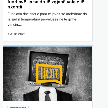
fundjavë, ja sa do të zgjasë vala e të
nxehtit
Fundjava dhe ditët e para të javës së ardhshme do
të sjellin temperatura përvëluese në të gjithë
vendin,…
7 AUG 2026