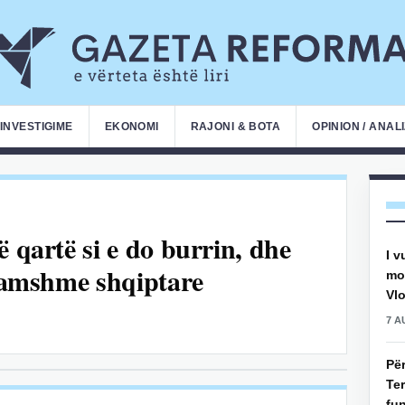
INVESTIGIME
EKONOMI
RAJONI & BOTA
OPINION / ANAL
ë qartë si e do burrin, dhe
I v
 famshme shqiptare
mot
Vlo
7 A
Pë
Ter
fun