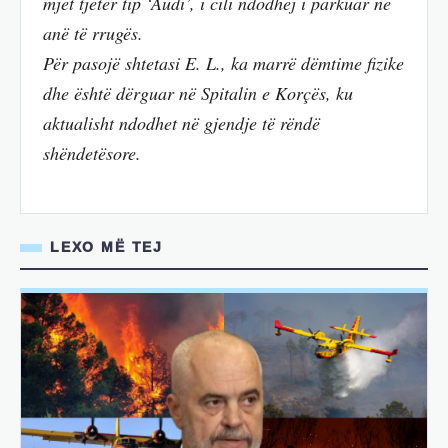
mjet tjetër tip ‘Audi’, i cili ndodhej i parkuar në
anë të rrugës.
Për pasojë shtetasi E. L., ka marrë dëmtime fizike
dhe është dërguar në Spitalin e Korçës, ku
aktualisht ndodhet në gjendje të rëndë
shëndetësore.
LEXO MË TEJ