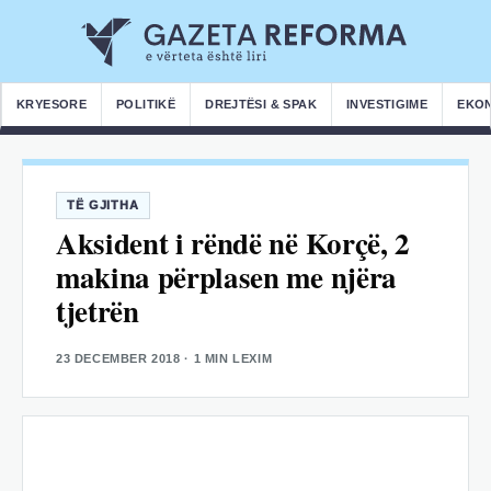
KRYESORE
POLITIKË
DREJTËSI & SPAK
INVESTIGIME
EKO
TË GJITHA
Aksident i rëndë në Korçë, 2
makina përplasen me njëra
tjetrën
23 DECEMBER 2018
· 1 MIN LEXIM