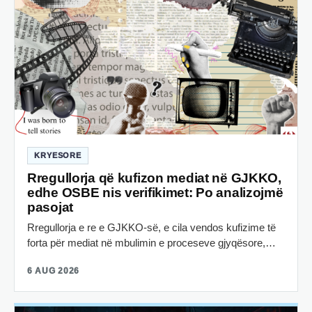
KRYESORE
Rregullorja që kufizon mediat në GJKKO,
edhe OSBE nis verifikimet: Po analizojmë
pasojat
Rregullorja e re e GJKKO-së, e cila vendos kufizime të
forta për mediat në mbulimin e proceseve gjyqësore,…
6 AUG 2026