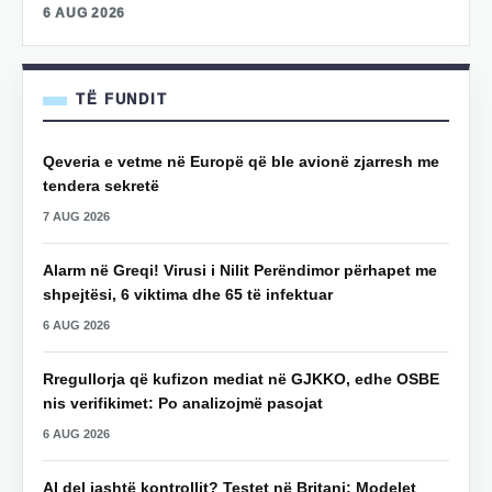
6 AUG 2026
TË FUNDIT
Qeveria e vetme në Europë që ble avionë zjarresh me
tendera sekretë
7 AUG 2026
Alarm në Greqi! Virusi i Nilit Perëndimor përhapet me
shpejtësi, 6 viktima dhe 65 të infektuar
6 AUG 2026
Rregullorja që kufizon mediat në GJKKO, edhe OSBE
nis verifikimet: Po analizojmë pasojat
6 AUG 2026
AI del jashtë kontrollit? Testet në Britani: Modelet