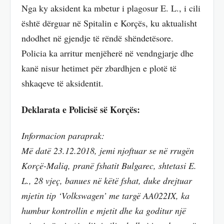
Nga ky aksident ka mbetur i plagosur E. L., i cili
është dërguar në Spitalin e Korçës, ku aktualisht
ndodhet në gjendje të rëndë shëndetësore.
Policia ka arritur menjëherë në vendngjarje dhe
kanë nisur hetimet për zbardhjen e plotë të
shkaqeve të aksidentit.
Deklarata e Policisë së Korçës:
Informacion paraprak:
Më datë 23.12.2018, jemi njoftuar se në rrugën
Korçë-Maliq, pranë fshatit Bulgarec, shtetasi E.
L., 28 vjeç, banues në këtë fshat, duke drejtuar
mjetin tip ‘Volkswagen’ me targë AA022IX, ka
humbur kontrollin e mjetit dhe ka goditur një