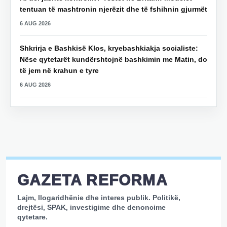
tentuan të mashtronin njerëzit dhe të fshihnin gjurmët
6 AUG 2026
Shkrirja e Bashkisë Klos, kryebashkiakja socialiste:
Nëse qytetarët kundërshtojnë bashkimin me Matin, do
të jem në krahun e tyre
6 AUG 2026
GAZETA REFORMA
Lajm, llogaridhënie dhe interes publik. Politikë,
drejtësi, SPAK, investigime dhe denoncime
qytetare.