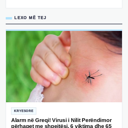
LEXO MË TEJ
KRYESORE
Alarm në Greqi! Virusi i Nilit Perëndimor
përhapet me shpejtësi, 6 viktima dhe 65