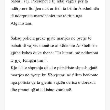
babai i saj. Presionet e tij ndaj vajzës për ta
ndërprerë lidhjen nuk arritën ta bënin Anxhelinën
të ndërpriste marrdhëniet me të riun nga
Afganistani.
Sakaq policia greke gjatë marrjes në pyetje të
babait të vajzës thonë se ai kërkonte Anxhelinën
gjithë kohës duke thenë: “Ju lutem, më ndihmoni
të gjej fëmijën tim!”.
Kjo ishte shprehja që ai e përsëriste shpesh gjatë
marrjes në pyetje ku 52-vjeçari në fillim kërkonte
nga policia që ta gjenin vajzën derisa u dorëzua
dhe pranoi që ai e kishte vrarë atë.