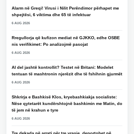
Alarm në Greqi! Virusi i Nilit Perëndimor përhapet me
shpejtësi, 6 viktima dhe 65 të infektuar
6 AUG 2026
Rregullorja që kufizon mediat në GJKKO, edhe OSBE
nis verifikimet: Po analizojmë pasojat
6 AUG 2026
AI del jashtë kontrollit? Testet në Britani: Modelet
tentuan të mashtronin njerëzit dhe të fshihnin gjurmët
6 AUG 2026
Shkrirja e Bashkisë Klos, kryebashkiakja socialiste:
Nëse qytetarët kundërshtojnë bashkimin me Matin, do
të jem në krahun e tyre
6 AUG 2026
Tre dekada në arrati për tre vrasje, deportohet në