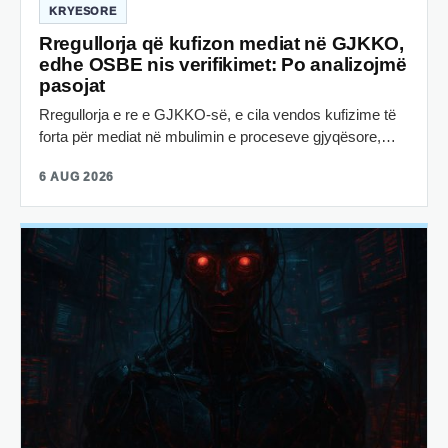
KRYESORE
Rregullorja që kufizon mediat në GJKKO,
edhe OSBE nis verifikimet: Po analizojmë
pasojat
Rregullorja e re e GJKKO-së, e cila vendos kufizime të
forta për mediat në mbulimin e proceseve gjyqësore,…
6 AUG 2026