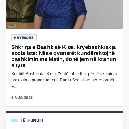
KRYESORE
Shkrirja e Bashkisë Klos, kryebashkiakja
socialiste: Nëse qytetarët kundërshtojnë
bashkimin me Matin, do të jem në krahun
e tyre
Këshilli Bashkiak i Klosit është mbledhur për të diskutuar
projektin e propozuar nga Partia Socialiste për reformën
e…
6 AUG 2026
TË FUNDIT