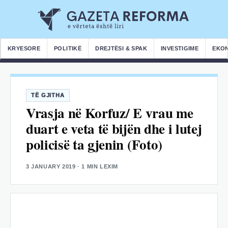
KRYESORE
POLITIKË
DREJTËSI & SPAK
INVESTIGIME
EKO
TË GJITHA
Vrasja në Korfuz/ E vrau me
duart e veta të bijën dhe i lutej
policisë ta gjenin (Foto)
3 JANUARY 2019
· 1 MIN LEXIM