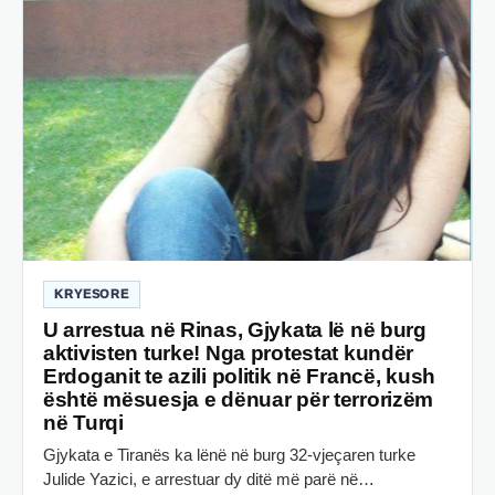
KRYESORE
U arrestua në Rinas, Gjykata lë në burg
aktivisten turke! Nga protestat kundër
Erdoganit te azili politik në Francë, kush
është mësuesja e dënuar për terrorizëm
në Turqi
Gjykata e Tiranës ka lënë në burg 32-vjeçaren turke
Julide Yazici, e arrestuar dy ditë më parë në…