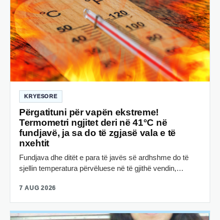
KRYESORE
Përgatituni për vapën ekstreme!
Termometri ngjitet deri në 41°C në
fundjavë, ja sa do të zgjasë vala e të
nxehtit
Fundjava dhe ditët e para të javës së ardhshme do të
sjellin temperatura përvëluese në të gjithë vendin,…
7 AUG 2026