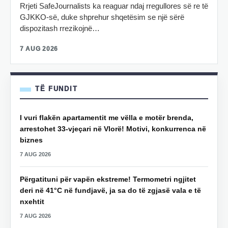
Rrjeti SafeJournalists ka reaguar ndaj rregullores së re të
GJKKO-së, duke shprehur shqetësim se një sërë
dispozitash rrezikojnë…
7 AUG 2026
TË FUNDIT
I vuri flakën apartamentit me vëlla e motër brenda,
arrestohet 33-vjeçari në Vlorë! Motivi, konkurrenca në
biznes
7 AUG 2026
Përgatituni për vapën ekstreme! Termometri ngjitet
deri në 41°C në fundjavë, ja sa do të zgjasë vala e të
nxehtit
7 AUG 2026