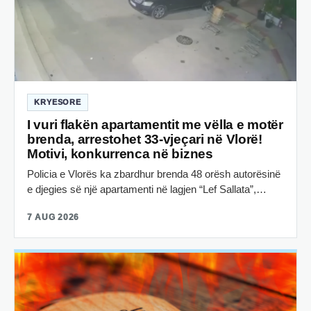
KRYESORE
I vuri flakën apartamentit me vëlla e motër
brenda, arrestohet 33-vjeçari në Vlorë!
Motivi, konkurrenca në biznes
Policia e Vlorës ka zbardhur brenda 48 orësh autorësinë
e djegies së një apartamenti në lagjen “Lef Sallata”,…
7 AUG 2026