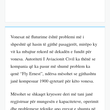
Vonesat në fluturime është problemi më i
shpeshtë që hasin të gjithë pasagjerët, mirëpo ky
vit ka mbajtur rekord në dekadën e fundit për
vonesa. Autoriteti I Aviacionit Civil ka thënë se
kompania që ka pasur më shumë problem ka
qenë “Fly Ernest”, ndërsa mësohet se gjithashtu
janë kompesuar 1900 qytetarë për këto vonesa.
Mësohet se shkaqet kryesore deri më tani janë
regjistruar për mungesën e kapaciteteve, operimit
dhe problemeve teknike apo grevat e shumta në