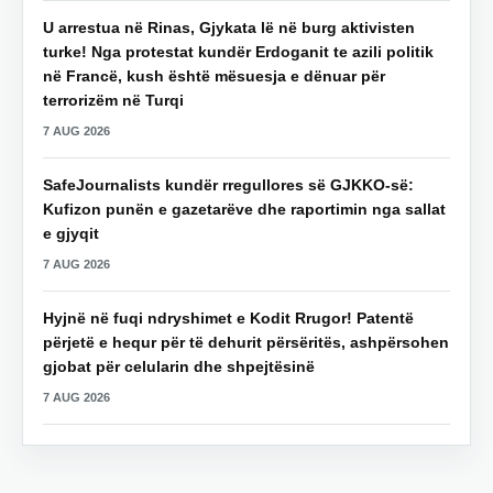
U arrestua në Rinas, Gjykata lë në burg aktivisten
turke! Nga protestat kundër Erdoganit te azili politik
në Francë, kush është mësuesja e dënuar për
terrorizëm në Turqi
7 AUG 2026
SafeJournalists kundër rregullores së GJKKO-së:
Kufizon punën e gazetarëve dhe raportimin nga sallat
e gjyqit
7 AUG 2026
Hyjnë në fuqi ndryshimet e Kodit Rrugor! Patentë
përjetë e hequr për të dehurit përsëritës, ashpërsohen
gjobat për celularin dhe shpejtësinë
7 AUG 2026