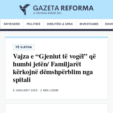
KRYESORE
POLITIKË
DREJTËSI & SPAK
INVESTIGIME
EKO
TË GJITHA
Vajza e “Gjeniut të vogël” që
humbi jetën/ Familjarët
kërkojnë dëmshpërblim nga
spitali
6 JANUARY 2019
· 2 MIN LEXIM