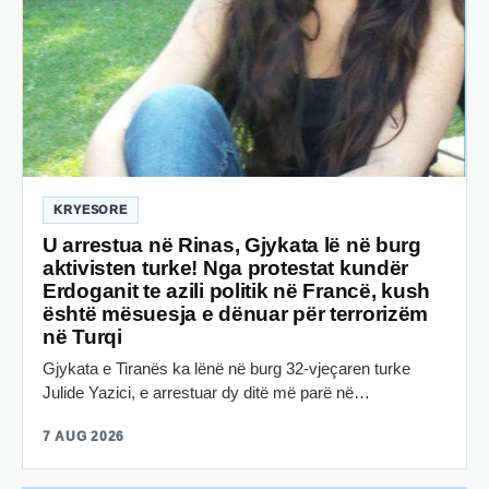
KRYESORE
U arrestua në Rinas, Gjykata lë në burg
aktivisten turke! Nga protestat kundër
Erdoganit te azili politik në Francë, kush
është mësuesja e dënuar për terrorizëm
në Turqi
Gjykata e Tiranës ka lënë në burg 32-vjeçaren turke
Julide Yazici, e arrestuar dy ditë më parë në…
7 AUG 2026