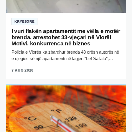
KRYESORE
I vuri flakën apartamentit me vëlla e motër
brenda, arrestohet 33-vjeçari në Vlorë!
Motivi, konkurrenca në biznes
Policia e Vlorës ka zbardhur brenda 48 orësh autorësinë
e djegies së një apartamenti në lagjen “Lef Sallata”,…
7 AUG 2026