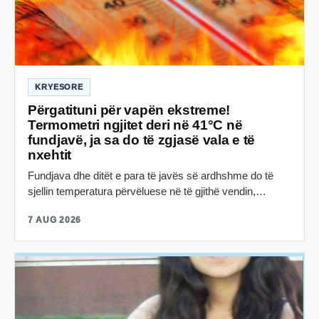
KRYESORE
Përgatituni për vapën ekstreme!
Termometri ngjitet deri në 41°C në
fundjavë, ja sa do të zgjasë vala e të
nxehtit
Fundjava dhe ditët e para të javës së ardhshme do të
sjellin temperatura përvëluese në të gjithë vendin,…
7 AUG 2026