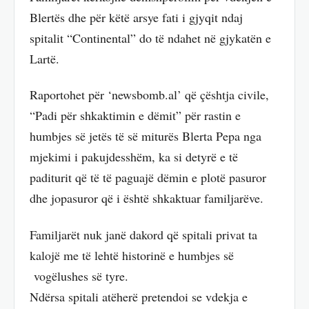
Blertës dhe për këtë arsye fati i gjyqit ndaj
spitalit “Continental” do të ndahet në gjykatën e
Lartë.
Raportohet për ‘newsbomb.al’ që çështja civile,
“Padi për shkaktimin e dëmit” për rastin e
humbjes së jetës të së miturës Blerta Pepa nga
mjekimi i pakujdesshëm, ka si detyrë e të
paditurit që të të paguajë dëmin e plotë pasuror
dhe jopasuror që i është shkaktuar familjarëve.
Familjarët nuk janë dakord që spitali privat ta
kalojë me të lehtë historinë e humbjes së
vogëlushes së tyre.
Ndërsa spitali atëherë pretendoi se vdekja e