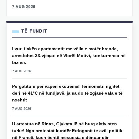
7 AUG 2026
TË FUNDIT
I vuri flakën apartamentit me vëlla e motër brenda,
arrestohet 33-vjeçari në Vlorë! Motivi, konkurrenca në
biznes
7 AUG 2026
Përgatituni për vapën ekstreme! Termometri ngjitet
deri në 41°C në fundjavë, ja sa do të zgjasë vala e të
nxehtit
7 AUG 2026
U arrestua në Rinas, Gjykata lë në burg aktivisten
turke! Nga protestat kundër Erdoganit te azili politik
në Francë, kush është mësuesja e dënuar për