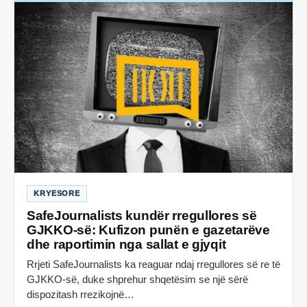
KRYESORE
SafeJournalists kundër rregullores së
GJKKO-së: Kufizon punën e gazetarëve
dhe raportimin nga sallat e gjyqit
Rrjeti SafeJournalists ka reaguar ndaj rregullores së re të
GJKKO-së, duke shprehur shqetësim se një sërë
dispozitash rrezikojnë…