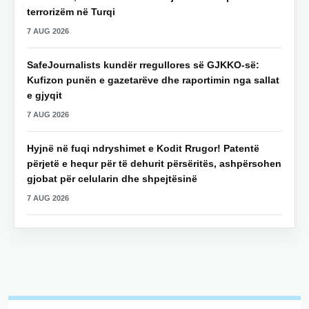
terrorizëm në Turqi
7 AUG 2026
SafeJournalists kundër rregullores së GJKKO-së:
Kufizon punën e gazetarëve dhe raportimin nga sallat
e gjyqit
7 AUG 2026
Hyjnë në fuqi ndryshimet e Kodit Rrugor! Patentë
përjetë e hequr për të dehurit përsëritës, ashpërsohen
gjobat për celularin dhe shpejtësinë
7 AUG 2026