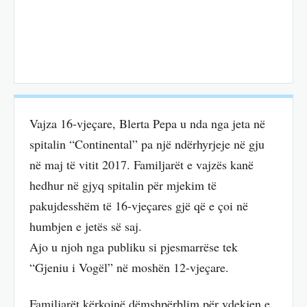
Vajza 16-vjeçare, Blerta Pepa u nda nga jeta në
spitalin “Continental” pa një ndërhyrjeje në gju
në maj të vitit 2017. Familjarët e vajzës kanë
hedhur në gjyq spitalin për mjekim të
pakujdesshëm të 16-vjeçares gjë që e çoi në
humbjen e jetës së saj.
Ajo u njoh nga publiku si pjesmarrëse tek
“Gjeniu i Vogël” në moshën 12-vjeçare.
Familjarët kërkojnë dëmshpërblim për vdekjen e