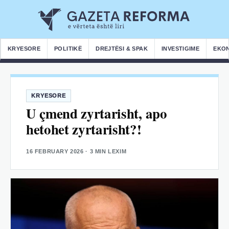
KRYESORE
POLITIKË
DREJTËSI & SPAK
INVESTIGIME
EKO
KRYESORE
U çmend zyrtarisht, apo
hetohet zyrtarisht?!
16 FEBRUARY 2026
· 3 MIN LEXIM