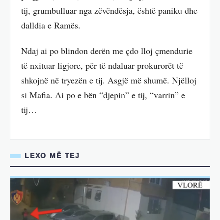
tij, grumbulluar nga zëvëndësja, është paniku dhe
dalldia e Ramës.
Ndaj ai po blindon derën me çdo lloj çmendurie
të nxituar ligjore, për të ndaluar prokurorët të
shkojnë në tryezën e tij. Asgjë më shumë. Njëlloj
si Mafia. Ai po e bën “djepin” e tij, “varrin” e
tij…
LEXO MË TEJ