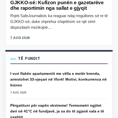
GJKKO-së: Kufizon punën e gazetarëve
dhe raportimin nga sallat e gjyqit
Rrjeti SafeJournalists ka reaguar ndaj rregullores së re të
GJKKO-së, duke shprehur shqetësim se një sërë
dispozitash rrezikojnë…
7 AUG 2026
TË FUNDIT
I vuri flakën apartamentit me vëlla e motër brenda,
arrestohet 33-vjeçari në Vlorë! Motivi, konkurrenca në
biznes
7 AUG 2026
Përgatituni për vapën ekstreme! Termometri ngjitet
deri në 41°C në fundjavë, ja sa do të zgjasë vala e të
nxehtit