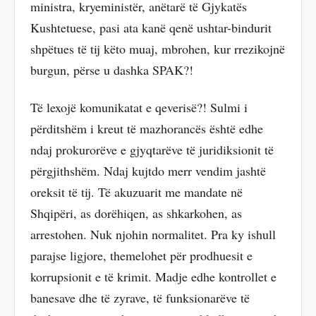
ministra, kryeministër, anëtarë të Gjykatës
Kushtetuese, pasi ata kanë qenë ushtar-bindurit
shpëtues të tij këto muaj, mbrohen, kur rrezikojnë
burgun, përse u dashka SPAK?!
Të lexojë komunikatat e qeverisë?! Sulmi i
përditshëm i kreut të mazhorancës është edhe
ndaj prokurorëve e gjyqtarëve të juridiksionit të
përgjithshëm. Ndaj kujtdo merr vendim jashtë
oreksit të tij. Të akuzuarit me mandate në
Shqipëri, as dorëhiqen, as shkarkohen, as
arrestohen. Nuk njohin normalitet. Pra ky ishull
parajse ligjore, themelohet për prodhuesit e
korrupsionit e të krimit. Madje edhe kontrollet e
banesave dhe të zyrave, të funksionarëve të