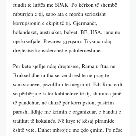
fundit të luftës me SPAK. Po kërkon të shembë
mburrjen e tij, sapo ata e morën seriozisht
korrupsionin e ekipit të tij. Gjermanët,
holandëzët, austriakët, belgët, BE, USA, janë në
një kryefjalë. Pavarësi gjyqsori. Trysnia ndaj
drejtësisë konsiderohet e patolerueshme.
Për këtë sjellje ndaj drejtësisë, Rama u ftua në
Bruksel dhe iu tha se vendi është në prag të
sanksioneve, pezulllim të inegrimit. Edi Rma e di
se përbërja e katër kabineteve të tij, shumica janë
të pandehur, në akuzë për korrupsion, pastrim
parash, lidhje me krimin e organizuar, e bandat e
trafikut të kokainës. Në krye të kësaj piramide
është vetë. Duhet mbrojtje me çdo çmim. Po nëse