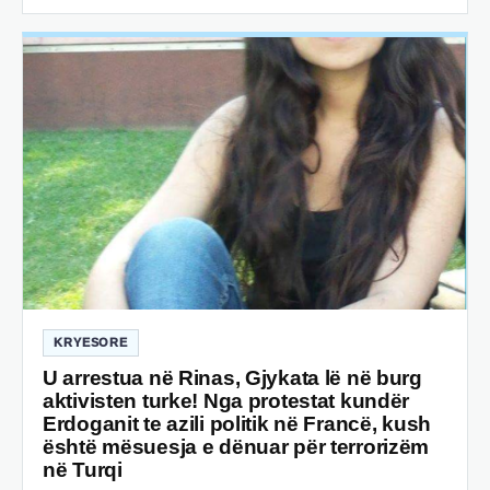
KRYESORE
U arrestua në Rinas, Gjykata lë në burg
aktivisten turke! Nga protestat kundër
Erdoganit te azili politik në Francë, kush
është mësuesja e dënuar për terrorizëm
në Turqi