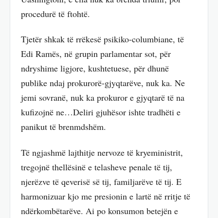
procedurë të ftohtë.
Tjetër shkak të rrëkesë psikiko-columbiane, të
Edi Ramës, në grupin parlamentar sot, për
ndryshime ligjore, kushtetuese, për dhunë
publike ndaj prokurorë-gjyqtarëve, nuk ka. Ne
jemi sovranë, nuk ka prokuror e gjyqtarë të na
kufizojnë ne…Deliri gjuhësor ishte tradhëti e
panikut të brenmdshëm.
Të ngjashmë lajthitje nervoze të kryeministrit,
tregojnë thellësinë e telasheve penale të tij,
njerëzve të qeverisë së tij, familjarëve të tij. E
harmonizuar kjo me presionin e lartë në rritje të
ndërkombëtarëve. Ai po konsumon betejën e