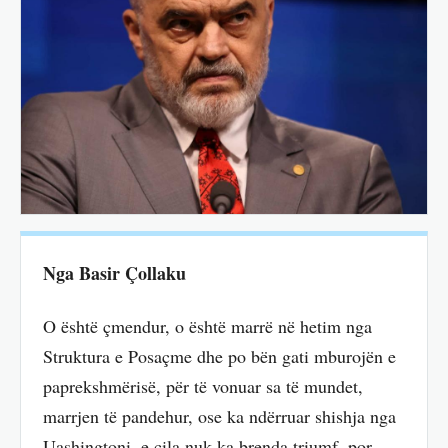
Nga Basir Çollaku
O është çmendur, o është marrë në hetim nga
Struktura e Posaçme dhe po bën gati mburojën e
paprekshmërisë, për të vonuar sa të mundet,
marrjen të pandehur, ose ka ndërruar shishja nga
Uashingtoni, e cila nuk ka brenda triumf, por