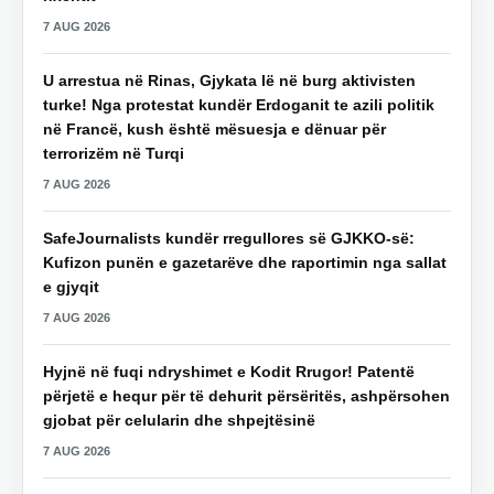
7 AUG 2026
U arrestua në Rinas, Gjykata lë në burg aktivisten
turke! Nga protestat kundër Erdoganit te azili politik
në Francë, kush është mësuesja e dënuar për
terrorizëm në Turqi
7 AUG 2026
SafeJournalists kundër rregullores së GJKKO-së:
Kufizon punën e gazetarëve dhe raportimin nga sallat
e gjyqit
7 AUG 2026
Hyjnë në fuqi ndryshimet e Kodit Rrugor! Patentë
përjetë e hequr për të dehurit përsëritës, ashpërsohen
gjobat për celularin dhe shpejtësinë
7 AUG 2026