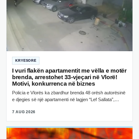
KRYESORE
I vuri flakën apartamentit me vëlla e motër
brenda, arrestohet 33-vjeçari në Vlorë!
Motivi, konkurrenca në biznes
Policia e Vlorës ka zbardhur brenda 48 orësh autorësinë
e djegies së një apartamenti në lagjen “Lef Sallata”,…
7 AUG 2026