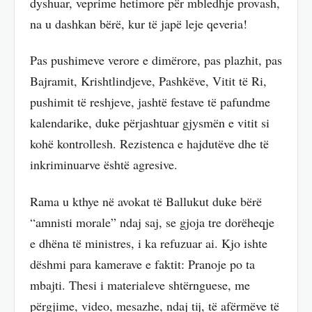
dyshuar, veprime hetimore për mbledhje provash,
na u dashkan bërë, kur të japë leje qeveria!
Pas pushimeve verore e dimërore, pas plazhit, pas
Bajramit, Krishtlindjeve, Pashkëve, Vitit të Ri,
pushimit të reshjeve, jashtë festave të pafundme
kalendarike, duke përjashtuar gjysmën e vitit si
kohë kontrollesh. Rezistenca e hajdutëve dhe të
inkriminuarve është agresive.
Rama u kthye në avokat të Ballukut duke bërë
“amnisti morale” ndaj saj, se gjoja tre dorëheqje
e dhëna të ministres, i ka refuzuar ai. Kjo ishte
dëshmi para kamerave e faktit: Pranoje po ta
mbajti. Thesi i materialeve shtërnguese, me
përgjime, video, mesazhe, ndaj tij, të afërmëve të