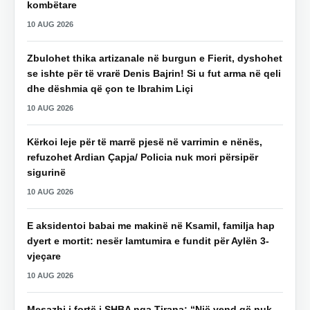
kombëtare
10 AUG 2026
Zbulohet thika artizanale në burgun e Fierit, dyshohet
se ishte për të vrarë Denis Bajrin! Si u fut arma në qeli
dhe dëshmia që çon te Ibrahim Liçi
10 AUG 2026
Kërkoi leje për të marrë pjesë në varrimin e nënës,
refuzohet Ardian Çapja/ Policia nuk mori përsipër
sigurinë
10 AUG 2026
E aksidentoi babai me makinë në Ksamil, familja hap
dyert e mortit: nesër lamtumira e fundit për Aylën 3-
vjeçare
10 AUG 2026
Mesazhi i fortë i SHBA nga Tirana: “Një vend që nuk