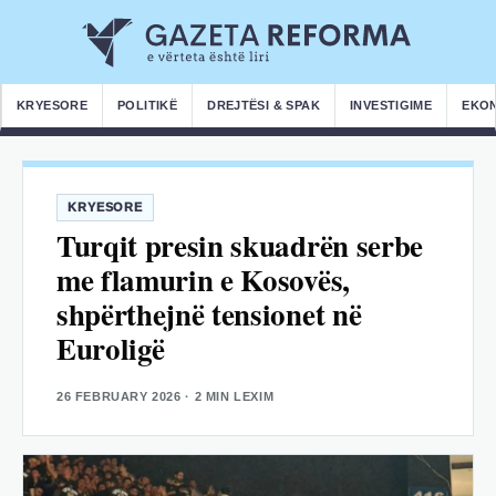
KRYESORE
POLITIKË
DREJTËSI & SPAK
INVESTIGIME
EKO
KRYESORE
Turqit presin skuadrën serbe
me flamurin e Kosovës,
shpërthejnë tensionet në
Euroligë
26 FEBRUARY 2026
· 2 MIN LEXIM