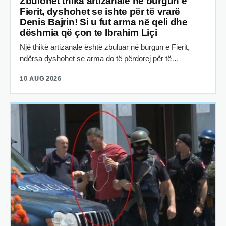
Zbulohet thika artizanale në burgun e
Fierit, dyshohet se ishte për të vrarë
Denis Bajrin! Si u fut arma në qeli dhe
dëshmia që çon te Ibrahim Liçi
Një thikë artizanale është zbuluar në burgun e Fierit,
ndërsa dyshohet se arma do të përdorej për të…
10 AUG 2026