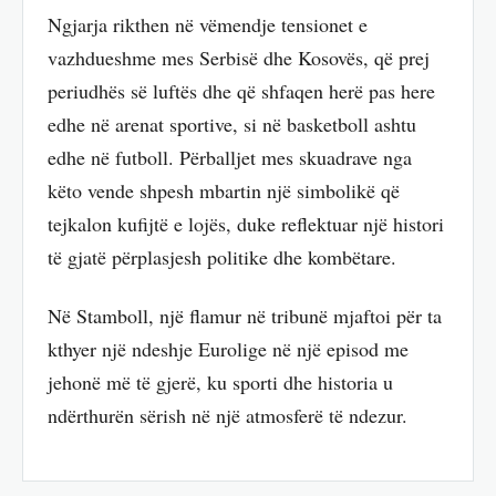
Ngjarja rikthen në vëmendje tensionet e
vazhdueshme mes Serbisë dhe Kosovës, që prej
periudhës së luftës dhe që shfaqen herë pas here
edhe në arenat sportive, si në basketboll ashtu
edhe në futboll. Përballjet mes skuadrave nga
këto vende shpesh mbartin një simbolikë që
tejkalon kufijtë e lojës, duke reflektuar një histori
të gjatë përplasjesh politike dhe kombëtare.
Në Stamboll, një flamur në tribunë mjaftoi për ta
kthyer një ndeshje Eurolige në një episod me
jehonë më të gjerë, ku sporti dhe historia u
ndërthurën sërish në një atmosferë të ndezur.