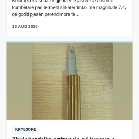
Kolumbia ka shpallur gjendjen e jashtëzakonshme
kombëtare pas tërmetit shkatërrimtar me magnitudë 7.4,
që goditi pjesën perëndimore të…
10 AUG 2026
KRYESORE