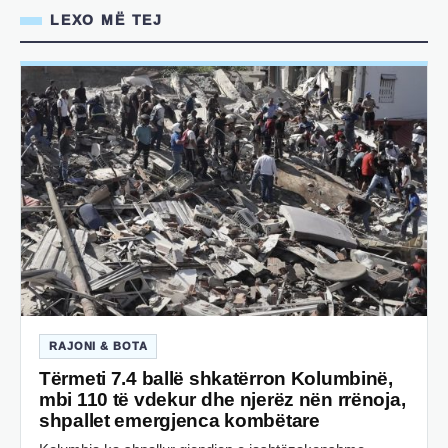
LEXO MË TEJ
RAJONI & BOTA
Tërmeti 7.4 ballë shkatërron Kolumbinë,
mbi 110 të vdekur dhe njerëz nën rrënoja,
shpallet emergjenca kombëtare