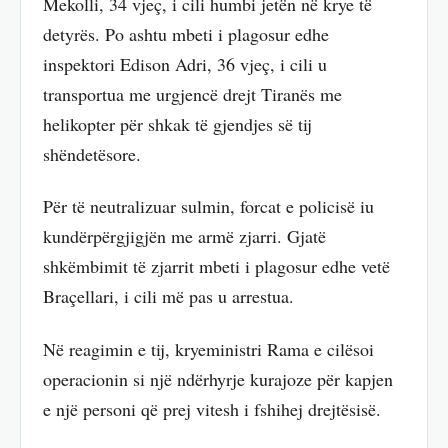
Mekolli, 34 vjeç, i cili humbi jetën në krye të
detyrës. Po ashtu mbeti i plagosur edhe
inspektori Edison Adri, 36 vjeç, i cili u
transportua me urgjencë drejt Tiranës me
helikopter për shkak të gjendjes së tij
shëndetësore.
Për të neutralizuar sulmin, forcat e policisë iu
kundërpërgjigjën me armë zjarri. Gjatë
shkëmbimit të zjarrit mbeti i plagosur edhe vetë
Braçellari, i cili më pas u arrestua.
Në reagimin e tij, kryeministri Rama e cilësoi
operacionin si një ndërhyrje kurajoze për kapjen
e një personi që prej vitesh i fshihej drejtësisë.