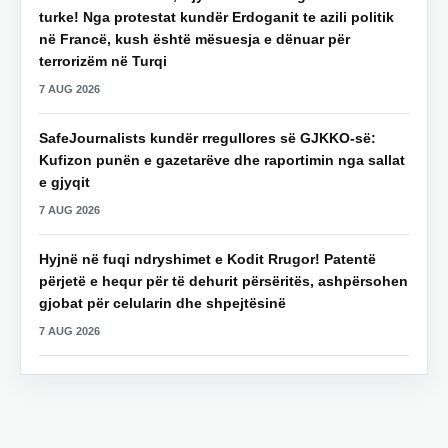
turke! Nga protestat kundër Erdoganit te azili politik
në Francë, kush është mësuesja e dënuar për
terrorizëm në Turqi
7 AUG 2026
SafeJournalists kundër rregullores së GJKKO-së:
Kufizon punën e gazetarëve dhe raportimin nga sallat
e gjyqit
7 AUG 2026
Hyjnë në fuqi ndryshimet e Kodit Rrugor! Patentë
përjetë e hequr për të dehurit përsëritës, ashpërsohen
gjobat për celularin dhe shpejtësinë
7 AUG 2026