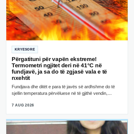
KRYESORE
Përgatituni për vapën ekstreme!
Termometri ngjitet deri në 41°C në
fundjavë, ja sa do të zgjasë vala e të
nxehtit
Fundjava dhe ditët e para të javës së ardhshme do të
sjellin temperatura përvëluese në të gjithë vendin,…
7 AUG 2026