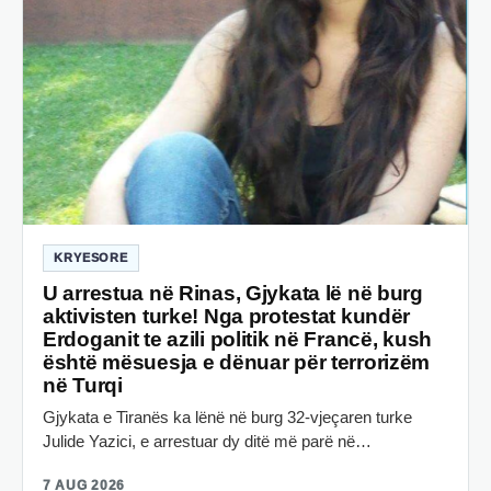
KRYESORE
U arrestua në Rinas, Gjykata lë në burg
aktivisten turke! Nga protestat kundër
Erdoganit te azili politik në Francë, kush
është mësuesja e dënuar për terrorizëm
në Turqi
Gjykata e Tiranës ka lënë në burg 32-vjeçaren turke
Julide Yazici, e arrestuar dy ditë më parë në…
7 AUG 2026