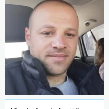
Një ngjarje e rëndë ka tronditur këtë të enjte