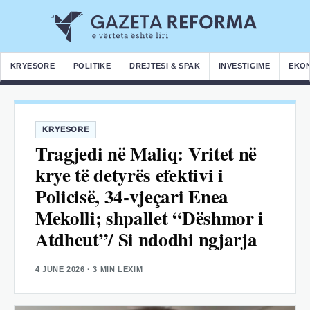
KRYESORE
POLITIKË
DREJTËSI & SPAK
INVESTIGIME
EKO
KRYESORE
Tragjedi në Maliq: Vritet në
krye të detyrës efektivi i
Policisë, 34-vjeçari Enea
Mekolli; shpallet “Dëshmor i
Atdheut”/ Si ndodhi ngjarja
4 JUNE 2026
· 3 MIN LEXIM