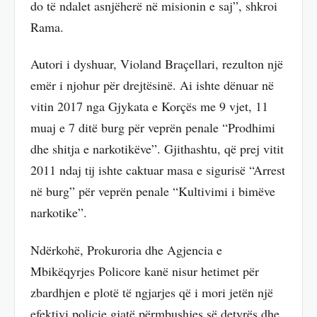
do të ndalet asnjëherë në misionin e saj”, shkroi
Rama.
Autori i dyshuar, Violand Braçellari, rezulton një
emër i njohur për drejtësinë. Ai ishte dënuar në
vitin 2017 nga Gjykata e Korçës me 9 vjet, 11
muaj e 7 ditë burg për veprën penale “Prodhimi
dhe shitja e narkotikëve”. Gjithashtu, që prej vitit
2011 ndaj tij ishte caktuar masa e sigurisë “Arrest
në burg” për veprën penale “Kultivimi i bimëve
narkotike”.
Ndërkohë, Prokuroria dhe Agjencia e
Mbikëqyrjes Policore kanë nisur hetimet për
zbardhjen e plotë të ngjarjes që i mori jetën një
efektivi policie gjatë përmbushjes së detyrës dhe