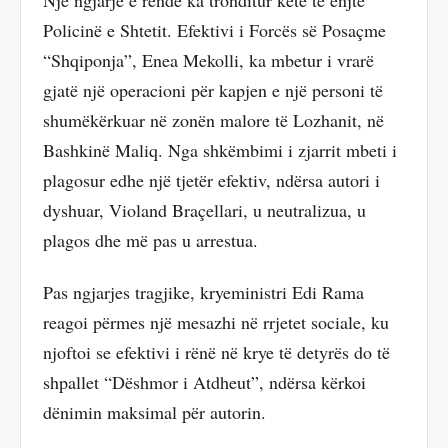
Policinë e Shtetit. Efektivi i Forcës së Posaçme
“Shqiponja”, Enea Mekolli, ka mbetur i vrarë
gjatë një operacioni për kapjen e një personi të
shumëkërkuar në zonën malore të Lozhanit, në
Bashkinë Maliq. Nga shkëmbimi i zjarrit mbeti i
plagosur edhe një tjetër efektiv, ndërsa autori i
dyshuar, Violand Braçellari, u neutralizua, u
plagos dhe më pas u arrestua.
Pas ngjarjes tragjike, kryeministri Edi Rama
reagoi përmes një mesazhi në rrjetet sociale, ku
njoftoi se efektivi i rënë në krye të detyrës do të
shpallet “Dëshmor i Atdheut”, ndërsa kërkoi
dënimin maksimal për autorin.