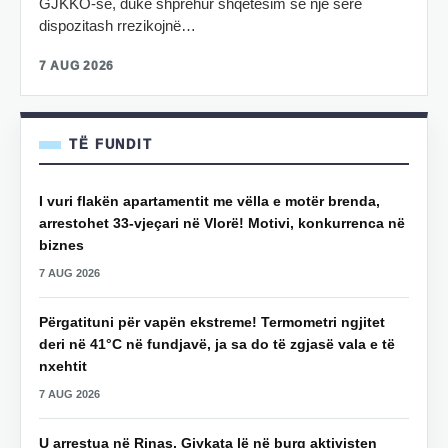
GJKKO-së, duke shprehur shqetësim se një sërë
dispozitash rrezikojnë…
7 AUG 2026
TË FUNDIT
I vuri flakën apartamentit me vëlla e motër brenda,
arrestohet 33-vjeçari në Vlorë! Motivi, konkurrenca në
biznes
7 AUG 2026
Përgatituni për vapën ekstreme! Termometri ngjitet
deri në 41°C në fundjavë, ja sa do të zgjasë vala e të
nxehtit
7 AUG 2026
U arrestua në Rinas, Gjykata lë në burg aktivisten