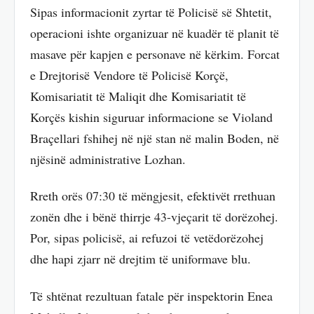
Sipas informacionit zyrtar të Policisë së Shtetit,
operacioni ishte organizuar në kuadër të planit të
masave për kapjen e personave në kërkim. Forcat
e Drejtorisë Vendore të Policisë Korçë,
Komisariatit të Maliqit dhe Komisariatit të
Korçës kishin siguruar informacione se Violand
Braçellari fshihej në një stan në malin Boden, në
njësinë administrative Lozhan.
Rreth orës 07:30 të mëngjesit, efektivët rrethuan
zonën dhe i bënë thirrje 43-vjeçarit të dorëzohej.
Por, sipas policisë, ai refuzoi të vetëdorëzohej
dhe hapi zjarr në drejtim të uniformave blu.
Të shtënat rezultuan fatale për inspektorin Enea