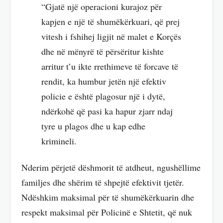
“Gjatë një operacioni kurajoz për
kapjen e një të shumëkërkuari, që prej
vitesh i fshihej ligjit në malet e Korçës
dhe në mënyrë të përsëritur kishte
arritur t’u ikte rrethimeve të forcave të
rendit, ka humbur jetën një efektiv
policie e është plagosur një i dytë,
ndërkohë që pasi ka hapur zjarr ndaj
tyre u plagos dhe u kap edhe
krimineli.
Nderim përjetë dëshmorit të atdheut, ngushëllime
familjes dhe shërim të shpejtë efektivit tjetër.
Ndëshkim maksimal për të shumëkërkuarin dhe
respekt maksimal për Policinë e Shtetit, që nuk