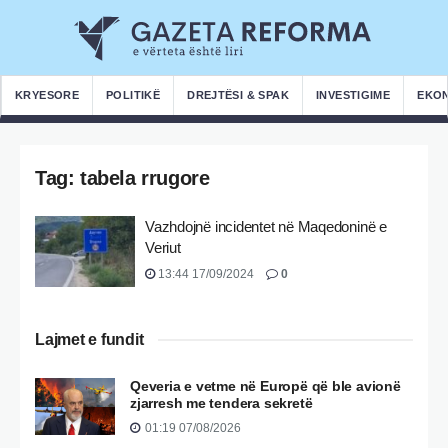
KRYESORE
POLITIKË
DREJTËSI & SPAK
INVESTIGIME
EKO
Tag:
tabela rrugore
Vazhdojnë incidentet në Maqedoninë e
Veriut
13:44 17/09/2024
0
Lajmet e fundit
Qeveria e vetme në Europë që ble avionë
zjarresh me tendera sekretë
01:19 07/08/2026