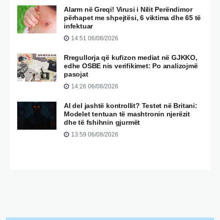
Alarm në Greqi! Virusi i Nilit Perëndimor
përhapet me shpejtësi, 6 viktima dhe 65 të
infektuar
14:51 06/08/2026
Rregullorja që kufizon mediat në GJKKO,
edhe OSBE nis verifikimet: Po analizojmë
pasojat
14:26 06/08/2026
AI del jashtë kontrollit? Testet në Britani:
Modelet tentuan të mashtronin njerëzit
dhe të fshihnin gjurmët
13:59 06/08/2026