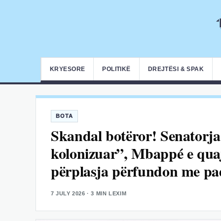
KRYESORE
POLITIKË
DREJTËSI & SPAK
BOTA
Skandal botëror! Senatorja
kolonizuar”, Mbappé e quaj
përplasja përfundon me pa
7 JULY 2026
· 3 MIN LEXIM