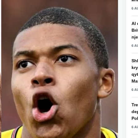
6 A
AI 
Bri
nje
6 A
Shk
kry
qy
Mat
6 A
Tre
de
Pol
6 A