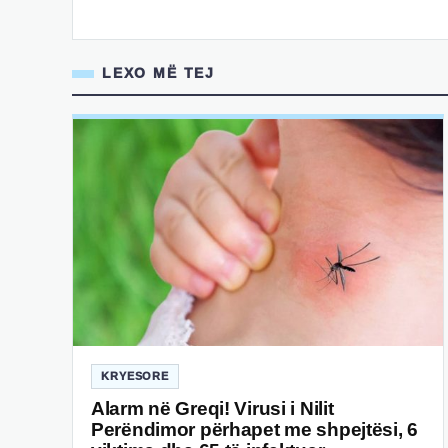
LEXO MË TEJ
KRYESORE
Alarm në Greqi! Virusi i Nilit
Perëndimor përhapet me shpejtësi, 6