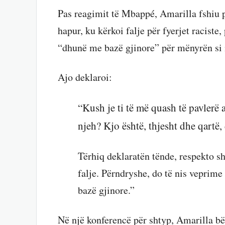
Pas reagimit të Mbappé, Amarilla fshiu po
hapur, ku kërkoi falje për fyerjet raciste,
“dhunë me bazë gjinore” për mënyrën si i
Ajo deklaroi:
“Kush je ti të më quash të pavlerë
njeh? Kjo është, thjesht dhe qartë
Tërhiq deklaratën tënde, respekto s
falje. Përndryshe, do të nis veprime
bazë gjinore.”
Në një konferencë për shtyp, Amarilla bër