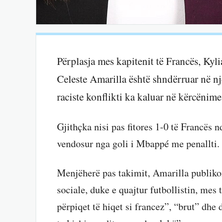
Përplasja mes kapitenit të Francës, Ky
Celeste Amarilla është shndërruar në nj
raciste konflikti ka kaluar në kërcënim
Gjithçka nisi pas fitores 1-0 të Francës 
vendosur nga goli i Mbappé me penallti.
Menjëherë pas takimit, Amarilla publikoi 
sociale, duke e quajtur futbollistin, mes
përpiqet të hiqet si francez”, “brut” dhe 