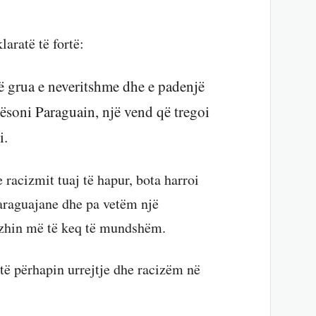
aratë të fortë:
jë grua e neveritshme dhe e padenjë
ësoni Paraguain, një vend që tregoi
i.
racizmit tuaj të hapur, bota harroi
araguajane dhe pa vetëm një
mazhin më të keq të mundshëm.
 të përhapin urrejtje dhe racizëm në