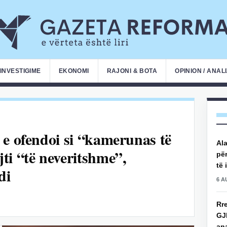
INVESTIGIME
EKONOMI
RAJONI & BOTA
OPINION / ANAL
 e ofendoi si “kamerunas të
Ala
ti “të neveritshme”,
për
të 
di
6 A
Rre
GJ
an