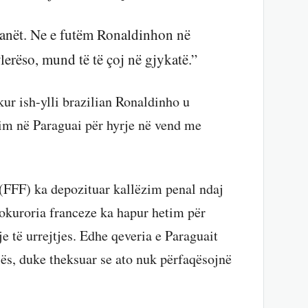
janët. Ne e futëm Ronaldinhon në
erëso, mund të të çoj në gjykatë.”
 kur ish-ylli brazilian Ronaldinho u
gim në Paraguai për hyrje në vend me
 (FFF) ka depozituar kallëzim penal ndaj
rokuroria franceze ka hapur hetim për
e të urrejtjes. Edhe qeveria e Paraguait
lës, duke theksuar se ato nuk përfaqësojnë