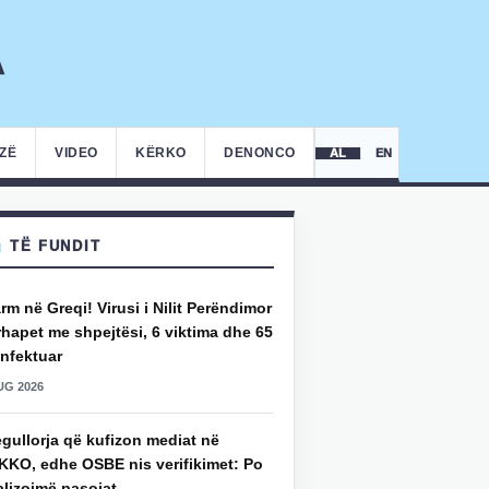
IZË
VIDEO
KËRKO
DENONCO
AL
EN
TË FUNDIT
rm në Greqi! Virusi i Nilit Perëndimor
hapet me shpejtësi, 6 viktima dhe 65
infektuar
UG 2026
gullorja që kufizon mediat në
KKO, edhe OSBE nis verifikimet: Po
alizojmë pasojat