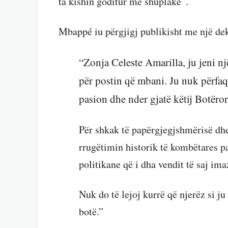
ta kishin goditur me shuplakë”.
Mbappé iu përgjigj publikisht me një dekl
“Zonja Celeste Amarilla, ju jeni n
për postin që mbani. Ju nuk përfaq
pasion dhe nder gjatë këtij Botëror
Për shkak të papërgjegjshmërisë dhe 
rrugëtimin historik të kombëtares p
politikane që i dha vendit të saj i
Nuk do të lejoj kurrë që njerëz si ju
botë.”