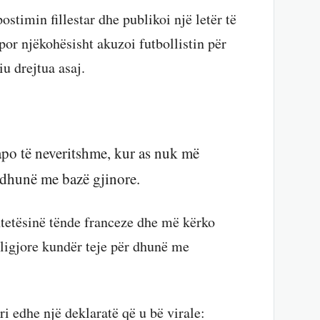
stimin fillestar dhe publikoi një letër të
 por njëkohësisht akuzoi futbollistin për
u drejtua asaj.
 apo të neveritshme, kur as nuk më
, dhunë me bazë gjinore.
htetësinë tënde franceze dhe më kërko
 ligjore kundër teje për dhunë me
i edhe një deklaratë që u bë virale: