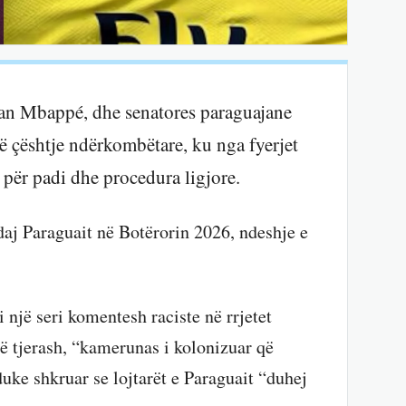
lian Mbappé, dhe senatores paraguajane
ë çështje ndërkombëtare, ku nga fyerjet
e për padi dhe procedura ligjore.
ndaj Paraguait në Botërorin 2026, ndeshje e
një seri komentesh raciste në rrjetet
 të tjerash, “kamerunas i kolonizuar që
duke shkruar se lojtarët e Paraguait “duhej