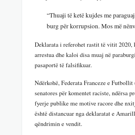
“Thuaji të ketë kujdes me paragua
burg për korrupsion. Mos më nënvl
Deklarata i referohet rastit të vitit 2020,
arrestua dhe kaloi disa muaj në parabur
pasaportë të falsifikuar.
Ndërkohë, Federata Franceze e Futbollit
senatores për komentet raciste, ndërsa p
fyerje publike me motive racore dhe nxitj
është distancuar nga deklaratat e Amaril
qëndrimin e vendit.