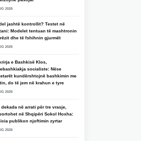
UG 2026
del jashtë kontrollit? Testet në
tani: Modelet tentuan të mashtronin
rëzit dhe të fshihnin gjurmët
UG 2026
rirja e Bashkisë Klos,
ebashkiakja socialiste: Nëse
tetarët kundërshtojnë bashkimin me
in, do të jem në krahun e tyre
UG 2026
 dekada në arrati për tre vrasje,
portohet në Shqipëri Sokol Hoxha:
icia publikon njoftimin zyrtar
UG 2026