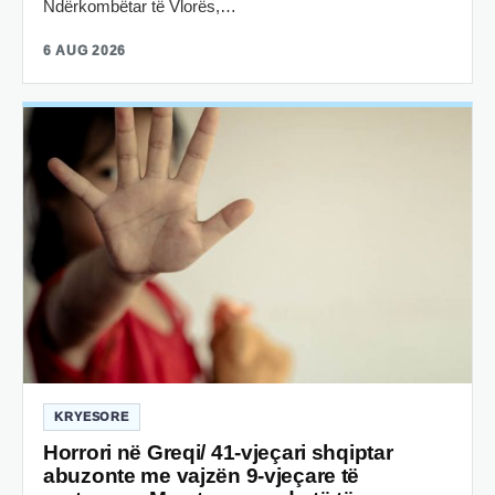
Ndërkombëtar të Vlorës,…
6 AUG 2026
KRYESORE
Horrori në Greqi/ 41-vjeçari shqiptar
abuzonte me vajzën 9-vjeçare të