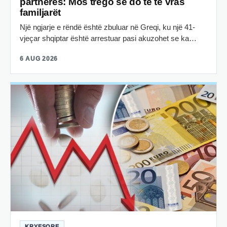
partneres: Mos trego se do të të vras
familjarët
Një ngjarje e rëndë është zbuluar në Greqi, ku një 41-
vjeçar shqiptar është arrestuar pasi akuzohet se ka…
6 AUG 2026
KRYESORE