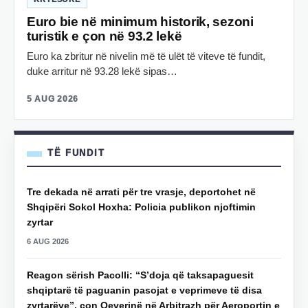
Euro bie në minimum historik, sezoni
turistik e çon në 93.2 lekë
Euro ka zbritur në nivelin më të ulët të viteve të fundit,
duke arritur në 93.28 lekë sipas…
5 AUG 2026
TË FUNDIT
Tre dekada në arrati për tre vrasje, deportohet në
Shqipëri Sokol Hoxha: Policia publikon njoftimin
zyrtar
6 AUG 2026
Reagon sërish Pacolli: “S’doja që taksapaguesit
shqiptarë të paguanin pasojat e veprimeve të disa
zyrtarëve”, çon Qeverinë në Arbitrazh për Aeroportin e