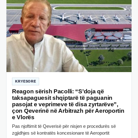
KRYESORE
Reagon sërish Pacolli: “S’doja që
taksapaguesit shqiptarë të paguanin
pasojat e veprimeve të disa zyrtarëve”,
çon Qeverinë në Arbitrazh për Aeroportin
e Vlorës
Pas njoftimit të Qeverisë për nisjen e procedurës së
zgjidhjes së kontratës koncesionare të Aeroportit