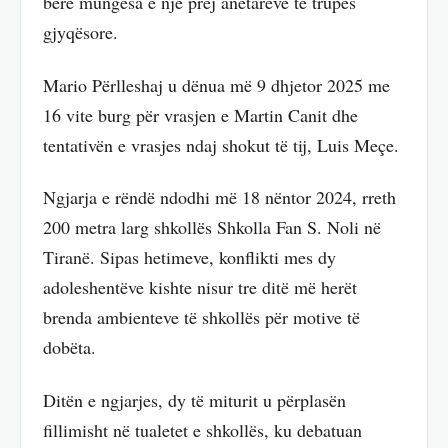
bërë mungesa e një prej anëtarëve të trupës
gjyqësore.
Mario Përlleshaj u dënua më 9 dhjetor 2025 me
16 vite burg për vrasjen e Martin Canit dhe
tentativën e vrasjes ndaj shokut të tij, Luis Meçe.
Ngjarja e rëndë ndodhi më 18 nëntor 2024, rreth
200 metra larg shkollës Shkolla Fan S. Noli në
Tiranë. Sipas hetimeve, konflikti mes dy
adoleshentëve kishte nisur tre ditë më herët
brenda ambienteve të shkollës për motive të
dobëta.
Ditën e ngjarjes, dy të miturit u përplasën
fillimisht në tualetet e shkollës, ku debatuan