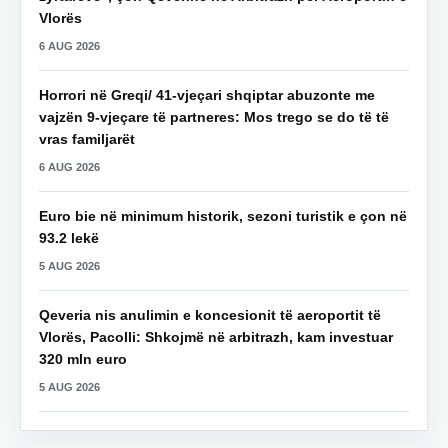
Vlorës
6 AUG 2026
Horrori në Greqi/ 41-vjeçari shqiptar abuzonte me
vajzën 9-vjeçare të partneres: Mos trego se do të të
vras familjarët
6 AUG 2026
Euro bie në minimum historik, sezoni turistik e çon në
93.2 lekë
5 AUG 2026
Qeveria nis anulimin e koncesionit të aeroportit të
Vlorës, Pacolli: Shkojmë në arbitrazh, kam investuar
320 mln euro
5 AUG 2026