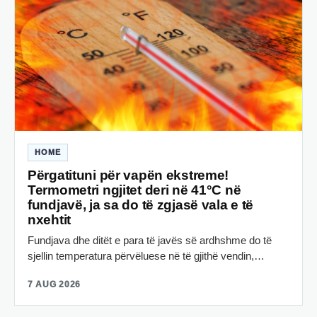
HOME
Përgatituni për vapën ekstreme!
Termometri ngjitet deri në 41°C në
fundjavë, ja sa do të zgjasë vala e të
nxehtit
Fundjava dhe ditët e para të javës së ardhshme do të
sjellin temperatura përvëluese në të gjithë vendin,…
7 AUG 2026