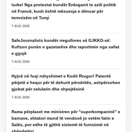
turke! Nga protestat kundër Erdoganit te azili politik
në Francë, kush është mësuesja e dënuar për
terrorizëm në Turqi
7 AUG 2026
SafeJournalists kundër rregullores së GJKKO-së:
Kufizon punën e gazetarëve dhe raportimin nga sallat
e gjyqit
7 AUG 2026
Hyjnë në fuqi ndryshimet e Kodit Rrugor! Patentë
përjetë e hequr për të dehurit përsëritës, ashpërsohen
gjobat për celularin dhe shpejtësinë
7 AUG 2026
Rama përplaset me ministren për “superkompaninë” e
barnave, shtatori mund të vendosë jo vetëm fatin e
Salës, por edhe të gjithë sistemit të furnizimit në
shëndetësi