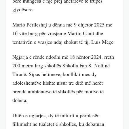
bërë mungesa e një prej anëtarëve të trupës
gjyqësore.
Mario Përlleshaj u dënua më 9 dhjetor 2025 me
16 vite burg për vrasjen e Martin Canit dhe
tentativën e vrasjes ndaj shokut të tij, Luis Meçe.
Ngjarja e rëndë ndodhi më 18 nëntor 2024, rreth
200 metra larg shkollës Shkolla Fan S. Noli në
Tiranë. Sipas hetimeve, konflikti mes dy
adoleshentëve kishte nisur tre ditë më herët
brenda ambienteve të shkollës për motive të
dobëta.
Ditën e ngjarjes, dy të miturit u përplasën
fillimisht në tualetet e shkollës, ku debatuan