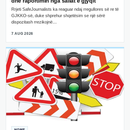
dhe raportimin nga sallat e gjyqit
Rrjeti SafeJournalists ka reaguar ndaj rregullores së re të
GJKKO-së, duke shprehur shqetësim se një sërë
dispozitash rrezikojnë…
7 AUG 2026
HOME