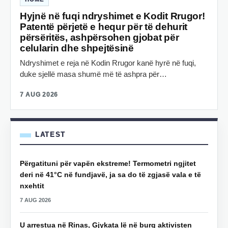
Hyjnë në fuqi ndryshimet e Kodit Rrugor!
Patentë përjetë e hequr për të dehurit
përsëritës, ashpërsohen gjobat për
celularin dhe shpejtësinë
Ndryshimet e reja në Kodin Rrugor kanë hyrë në fuqi,
duke sjellë masa shumë më të ashpra për…
7 AUG 2026
LATEST
Përgatituni për vapën ekstreme! Termometri ngjitet
deri në 41°C në fundjavë, ja sa do të zgjasë vala e të
nxehtit
7 AUG 2026
U arrestua në Rinas, Gjykata lë në burg aktivisten