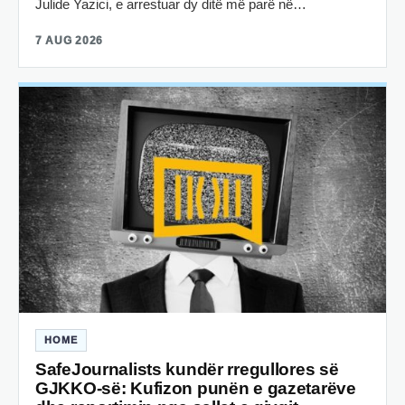
Julide Yazici, e arrestuar dy ditë më parë në…
7 AUG 2026
HOME
SafeJournalists kundër rregullores së
GJKKO-së: Kufizon punën e gazetarëve