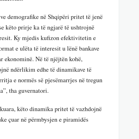
tive demografike në Shqipëri pritet të jenë
 këto prirje ka të ngjarë të ushtrojnë
esit. Ky mjedis kufizon efektivitetin e
rmat e ulëta të interesit u lënë bankave
r ekonominë. Në të njëjtën kohë,
jnë ndërlikim edhe të dinamikave të
rritja e normës së pjesëmarrjes në tregun
a”, tha guvernatori.
uara, këto dinamika pritet të vazhdojnë
 duke çuar në përmbysjen e piramidës