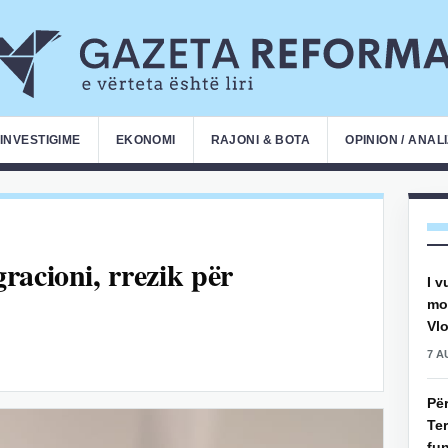
INVESTIGIME
EKONOMI
RAJONI & BOTA
OPINION / ANAL
racioni, rrezik për
I v
mot
Vlo
7 A
Pë
Ter
fun