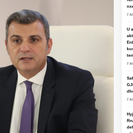
nxe
7 A
U a
akt
Erd
ku
ter
7 A
Saf
GJ
dhe
7 A
Hy
Rru
de