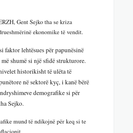
 BERZH,
Gent Sejko
tha se kriza
drueshmërinë ekonomike të vendit.
si faktor lehtësues për papunësinë
e më shumë si një sfidë strukturore.
elet historikisht të ulëta të
unëtore në sektorë kyç, i kanë bërë
ë ndryshimeve demografike si për
tha Sejko.
afike mund të ndikojnë për keq si te
flacionit.