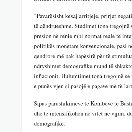
“Pavarësisht kësaj arritjeje, prirjet nega
të qëndrueshme. Studimet tona tregojnë se
presion në rënie mbi normat reale të inter
politikës monetare konvencionale, pasi no
qendrore më pak hapësirë për të stimulua
ndryshimet demografike mund të shkakto
inflacionit. Hulumtimet tona tregojnë se 
e punës vjen si pasojë e pagave më të lart
Sipas parashikimeve të Kombeve të Bashk
dhe të intensifikohen në vitet në vijim,
demografike.