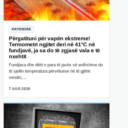
KRYESORE
Përgatituni për vapën ekstreme!
Termometri ngjitet deri në 41°C në
fundjavë, ja sa do të zgjasë vala e të
nxehtit
Fundjava dhe ditët e para të javës së ardhshme do
të sjellin temperatura përvëluese në të gjithë
vendin,…
7 AUG 2026