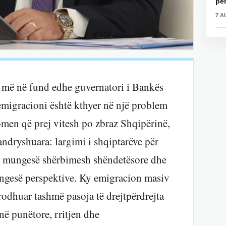
për
7 A
e, më në fund edhe guvernatori i Bankës
emigracioni është kthyer në një problem
omen që prej vitesh po zbraz Shqipërinë,
andryshuara: largimi i shqiptarëve për
a, mungesë shërbimesh shëndetësore dhe
ungesë perspektive. Ky emigracion masiv
rodhuar tashmë pasoja të drejtpërdrejta
ë punëtore, rritjen dhe