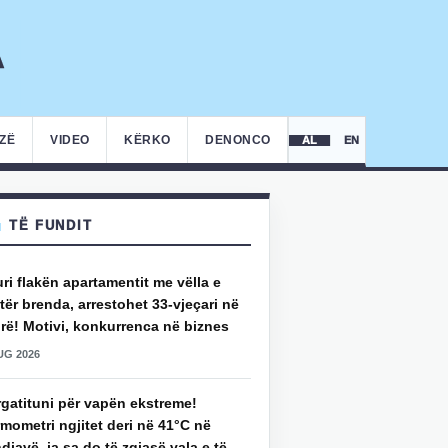
IZË
VIDEO
KËRKO
DENONCO
AL
EN
TË FUNDIT
uri flakën apartamentit me vëlla e
ër brenda, arrestohet 33-vjeçari në
rë! Motivi, konkurrenca në biznes
UG 2026
rgatituni për vapën ekstreme!
mometri ngjitet deri në 41°C në
djavë, ja sa do të zgjasë vala e të