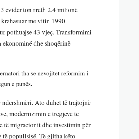
023 evidenton rreth 2.4 milionë
k krahasuar me vitin 1990.
ur pothuajse 43 vjeç. Transformimi
on ekonominë dhe shoqërinë
ernatori tha se nevojitet reformim i
egun e punës.
ndershmëri. Ato duhet të trajtojnë
ve, modernizimin e tregjeve të
te të migracionit dhe investimin për
 të popullsisë. Të gjitha këto