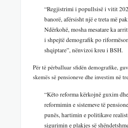
“Regjistrimi i popullsisë i vitit 2
banorë, afërsisht një e treta më pa
Ndërkohë, mosha mesatare ka arrit
i shpejtë demografik po riformës
shqiptare”, nënvizoi kreu i BSH.
Për të përballuar sfidën demografike, guv
skemës së pensioneve dhe investim në tr
“Këto reforma kërkojnë guxim dhe 
reformimin e sistemeve të pensione
punës, hartimin e politikave realis
sigurimin e plakjes së shëndetshme