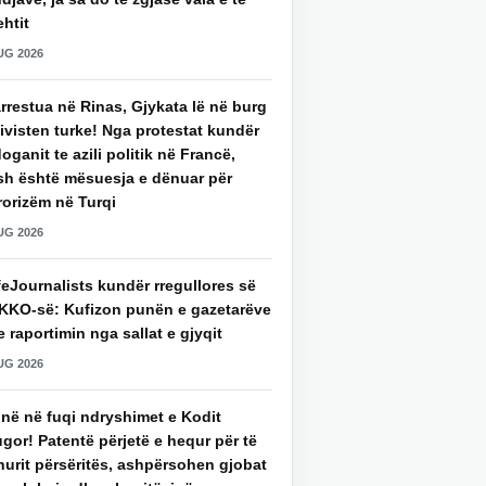
htit
UG 2026
rrestua në Rinas, Gjykata lë në burg
ivisten turke! Nga protestat kundër
oganit te azili politik në Francë,
sh është mësuesja e dënuar për
rorizëm në Turqi
UG 2026
eJournalists kundër rregullores së
KKO-së: Kufizon punën e gazetarëve
 raportimin nga sallat e gjyqit
UG 2026
jnë në fuqi ndryshimet e Kodit
gor! Patentë përjetë e hequr për të
hurit përsëritës, ashpërsohen gjobat