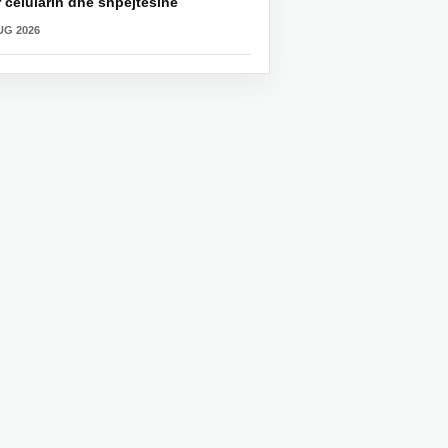
 celularin dhe shpejtësinë
UG 2026