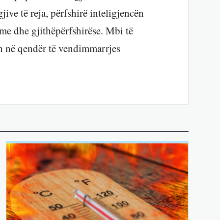
ve të reja, përfshirë inteligjencën
hme dhe gjithëpërfshirëse. Mbi të
ten në qendër të vendimmarrjes