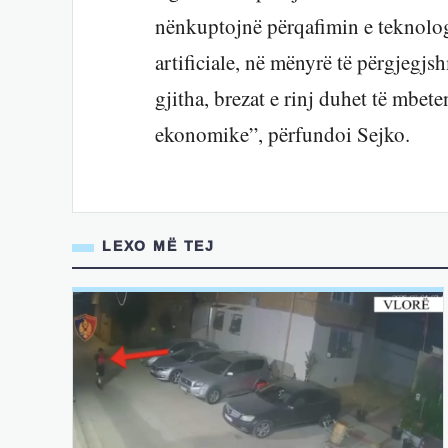
nënkuptojnë përqafimin e teknologji
artificiale, në mënyrë të përgjegjs
gjitha, brezat e rinj duhet të mbe
ekonomike”, përfundoi Sejko.
LEXO MË TEJ