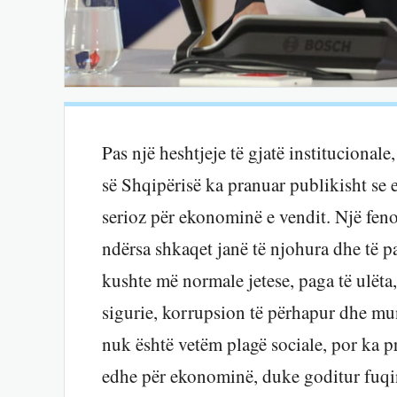
Pas një heshtjeje të gjatë institucional
së Shqipërisë ka pranuar publikisht se 
serioz për ekonominë e vendit. Një fen
ndërsa shkaqet janë të njohura dhe të p
kushte më normale jetese, paga të ulët
sigurie, korrupsion të përhapur dhe m
nuk është vetëm plagë sociale, por ka p
edhe për ekonominë, duke goditur fuqin