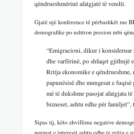
qëndrueshmërinë afatgjatë të vendit.
Gjatë një konference të përbashkët me
demografike po ushtron presion mbi qën
“Emigracioni, dikur i konsideruar 
dhe varfërinë, po shfaqet gjithnjë 
Rritja ekonomike e qëndrueshme, niv
papunësisë dhe mungesat e fuqisë p
më të dukshme pasojat afatgjata t
bizneset, ashtu edhe për familjet”, 
Sipas tij, këto zhvillime negative demogr
normat e interesit ashtu edhe te rritja e in