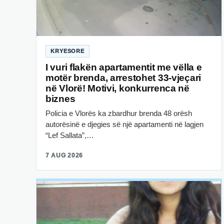
KRYESORE
I vuri flakën apartamentit me vëlla e
motër brenda, arrestohet 33-vjeçari
në Vlorë! Motivi, konkurrenca në
biznes
Policia e Vlorës ka zbardhur brenda 48 orësh
autorësinë e djegies së një apartamenti në lagjen
“Lef Sallata”,…
7 AUG 2026