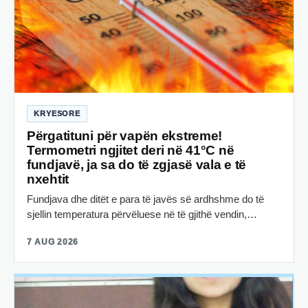
KRYESORE
Përgatituni për vapën ekstreme!
Termometri ngjitet deri në 41°C në
fundjavë, ja sa do të zgjasë vala e të
nxehtit
Fundjava dhe ditët e para të javës së ardhshme do të
sjellin temperatura përvëluese në të gjithë vendin,…
7 AUG 2026