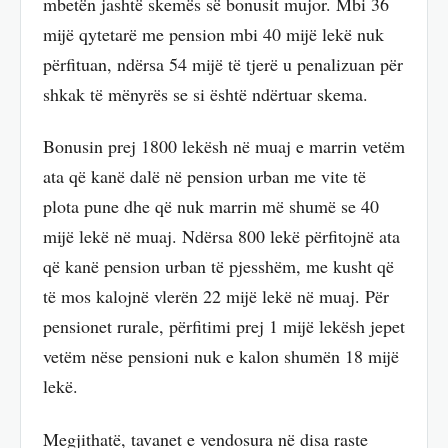
mbetën jashtë skemës së bonusit mujor. Mbi 36
mijë qytetarë me pension mbi 40 mijë lekë nuk
përfituan, ndërsa 54 mijë të tjerë u penalizuan për
shkak të mënyrës se si është ndërtuar skema.
Bonusin prej 1800 lekësh në muaj e marrin vetëm
ata që kanë dalë në pension urban me vite të
plota pune dhe që nuk marrin më shumë se 40
mijë lekë në muaj. Ndërsa 800 lekë përfitojnë ata
që kanë pension urban të pjesshëm, me kusht që
të mos kalojnë vlerën 22 mijë lekë në muaj. Për
pensionet rurale, përfitimi prej 1 mijë lekësh jepet
vetëm nëse pensioni nuk e kalon shumën 18 mijë
lekë.
Megjithatë, tavanet e vendosura në disa raste