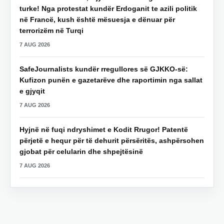
turke! Nga protestat kundër Erdoganit te azili politik
në Francë, kush është mësuesja e dënuar për
terrorizëm në Turqi
7 AUG 2026
SafeJournalists kundër rregullores së GJKKO-së:
Kufizon punën e gazetarëve dhe raportimin nga sallat
e gjyqit
7 AUG 2026
Hyjnë në fuqi ndryshimet e Kodit Rrugor! Patentë
përjetë e hequr për të dehurit përsëritës, ashpërsohen
gjobat për celularin dhe shpejtësinë
7 AUG 2026