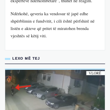
ekspertëve ndërkombëtarë”, thuhet në reagim.
Ndërkohë, qeveria ka vendosur të japë edhe
shpërblimin e fundvitit, i cili është përfshirë në
listën e akteve që pritet të miratohen brenda
vjeshtës së këtij viti.
LEXO MË TEJ