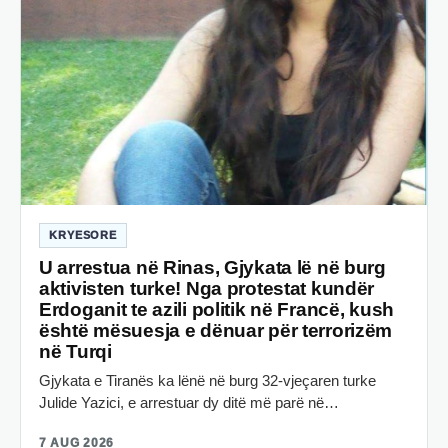
KRYESORE
U arrestua në Rinas, Gjykata lë në burg
aktivisten turke! Nga protestat kundër
Erdoganit te azili politik në Francë, kush
është mësuesja e dënuar për terrorizëm
në Turqi
Gjykata e Tiranës ka lënë në burg 32-vjeçaren turke
Julide Yazici, e arrestuar dy ditë më parë në…
7 AUG 2026