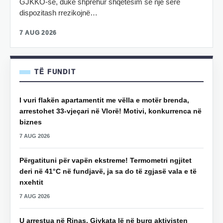
GJKKO-së, duke shprehur shqetësim se një sërë
dispozitash rrezikojnë…
7 AUG 2026
TË FUNDIT
I vuri flakën apartamentit me vëlla e motër brenda,
arrestohet 33-vjeçari në Vlorë! Motivi, konkurrenca në
biznes
7 AUG 2026
Përgatituni për vapën ekstreme! Termometri ngjitet
deri në 41°C në fundjavë, ja sa do të zgjasë vala e të
nxehtit
7 AUG 2026
U arrestua në Rinas, Gjykata lë në burg aktivisten