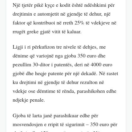
Një tjetër pikë kyçe e kodit është ndëshkimi për
drejtimin e automjetit në gjendje të dehur, një
faktor që kontribuoi në rreth 25% të vdekjeve në
rrugët greke gjatë vitit të kaluar.
Ligji i ri përkufizon tre nivele të dehjes, me
dënime që variojnë nga gjoba 350 euro dhe
pezullim 30-ditor i patentës, deri në 4000 euro
gjobë dhe heqje patente për një dekadë. Në rastet
ku drejtimi në gjendje të dehur rezulton në
vdekje ose dëmtime të rënda, parashikohen edhe
ndjekje penale.
Gjoba të larta janë parashikuar edhe për
mosvendosjen e rripit të sigurimit – 350 euro për