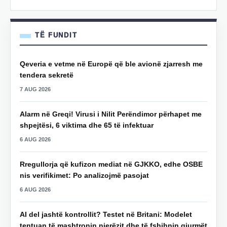
TË FUNDIT
Qeveria e vetme në Europë që ble avionë zjarresh me
tendera sekretë
7 AUG 2026
Alarm në Greqi! Virusi i Nilit Perëndimor përhapet me
shpejtësi, 6 viktima dhe 65 të infektuar
6 AUG 2026
Rregullorja që kufizon mediat në GJKKO, edhe OSBE
nis verifikimet: Po analizojmë pasojat
6 AUG 2026
AI del jashtë kontrollit? Testet në Britani: Modelet
tentuan të mashtronin njerëzit dhe të fshihnin gjurmët