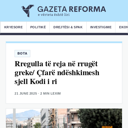
KRYESORE
POLITIKË
DREJTËSI & SPAK
INVESTIGIME
EKO
BOTA
Rregulla të reja në rrugët
greke/ Çfarë ndëshkimesh
sjell Kodi i ri
21 JUNE 2025
· 2 MIN LEXIM