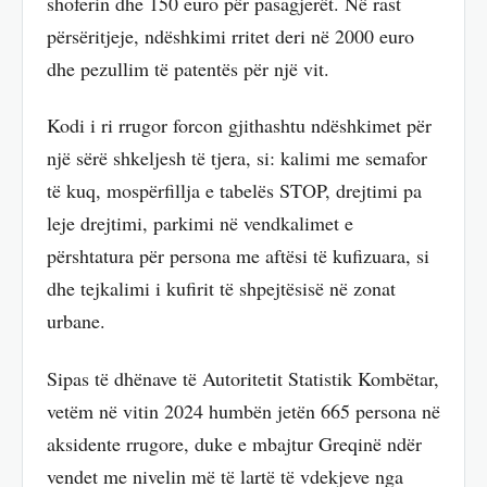
shoferin dhe 150 euro për pasagjerët. Në rast
përsëritjeje, ndëshkimi rritet deri në 2000 euro
dhe pezullim të patentës për një vit.
Kodi i ri rrugor forcon gjithashtu ndëshkimet për
një sërë shkeljesh të tjera, si: kalimi me semafor
të kuq, mospërfillja e tabelës STOP, drejtimi pa
leje drejtimi, parkimi në vendkalimet e
përshtatura për persona me aftësi të kufizuara, si
dhe tejkalimi i kufirit të shpejtësisë në zonat
urbane.
Sipas të dhënave të Autoritetit Statistik Kombëtar,
vetëm në vitin 2024 humbën jetën 665 persona në
aksidente rrugore, duke e mbajtur Greqinë ndër
vendet me nivelin më të lartë të vdekjeve nga