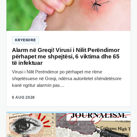
KRYESORE
Alarm në Greqi! Virusi i Nilit Perëndimor
përhapet me shpejtësi, 6 viktima dhe 65
të infektuar
Virusi i Nilit Perëndimor po përhapet me ritme
shqetësuese në Greqi, ndërsa autoritetet shëndetësore
kanë ngritur alarmin pas…
6 AUG 2026