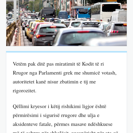
Vetëm pak ditë pas miratimit të Kodit të ri
Rrugor nga Parlamenti grek me shumicë votash,
autoritetet kanë nisur zbatimin e tij me
rigorozitet.
Qëllimi kryesor i këtij rishikimi ligjor është
përmirësimi i sigurisë rrugore dhe ulja e
aksidenteve fatale, përmes masave ndëshkuese
më të ashpra për shkelësit, veçanërisht për ata që