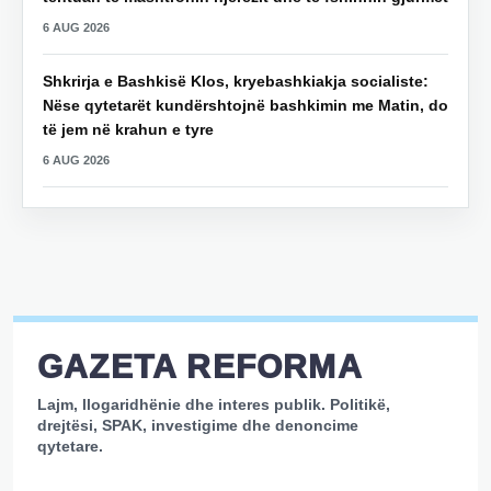
6 AUG 2026
Shkrirja e Bashkisë Klos, kryebashkiakja socialiste:
Nëse qytetarët kundërshtojnë bashkimin me Matin, do
të jem në krahun e tyre
6 AUG 2026
GAZETA REFORMA
Lajm, llogaridhënie dhe interes publik. Politikë,
drejtësi, SPAK, investigime dhe denoncime
qytetare.