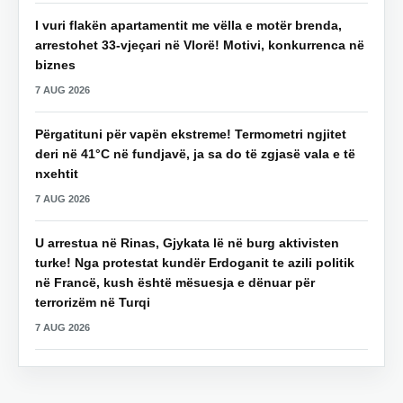
I vuri flakën apartamentit me vëlla e motër brenda,
arrestohet 33-vjeçari në Vlorë! Motivi, konkurrenca në
biznes
7 AUG 2026
Përgatituni për vapën ekstreme! Termometri ngjitet
deri në 41°C në fundjavë, ja sa do të zgjasë vala e të
nxehtit
7 AUG 2026
U arrestua në Rinas, Gjykata lë në burg aktivisten
turke! Nga protestat kundër Erdoganit te azili politik
në Francë, kush është mësuesja e dënuar për
terrorizëm në Turqi
7 AUG 2026