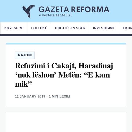
KRYESORE
POLITIKË
DREJTËSI & SPAK
INVESTIGIME
EKO
RAJONI
Refuzimi i Cakajt, Haradinaj
‘nuk lëshon’ Metën: “E kam
mik”
11 JANUARY 2019
· 1 MIN LEXIM