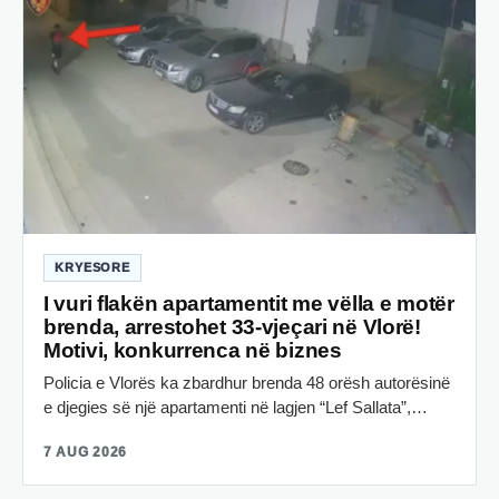
KRYESORE
I vuri flakën apartamentit me vëlla e motër
brenda, arrestohet 33-vjeçari në Vlorë!
Motivi, konkurrenca në biznes
Policia e Vlorës ka zbardhur brenda 48 orësh autorësinë
e djegies së një apartamenti në lagjen “Lef Sallata”,…
7 AUG 2026