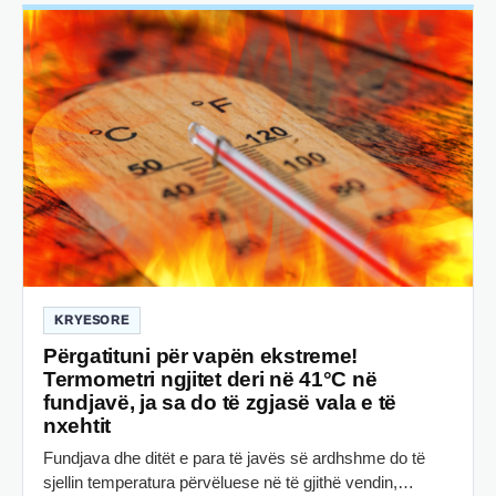
KRYESORE
Përgatituni për vapën ekstreme!
Termometri ngjitet deri në 41°C në
fundjavë, ja sa do të zgjasë vala e të
nxehtit
Fundjava dhe ditët e para të javës së ardhshme do të
sjellin temperatura përvëluese në të gjithë vendin,…