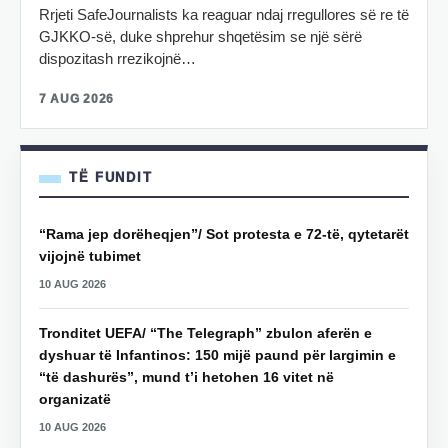
Rrjeti SafeJournalists ka reaguar ndaj rregullores së re të
GJKKO-së, duke shprehur shqetësim se një sërë
dispozitash rrezikojnë…
7 AUG 2026
TË FUNDIT
“Rama jep dorëheqjen”/ Sot protesta e 72-të, qytetarët
vijojnë tubimet
10 AUG 2026
Tronditet UEFA/ “The Telegraph” zbulon aferën e
dyshuar të Infantinos: 150 mijë paund për largimin e
“të dashurës”, mund t’i hetohen 16 vitet në
organizatë
10 AUG 2026