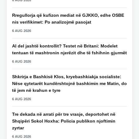
6 AUG 2026
Rregullorja që kufizon mediat në GJKKO, edhe OSBE
nis verifikimet: Po analizojmë pasojat
6 AUG 2026
AI del jashtë kontrollit? Testet në Britani: Modelet
tentuan të mashtronin njerëzit dhe të fshihnin gjurmët
6 AUG 2026
Shkrirja e Bashkisë Klos, kryebashkiakja socialiste:
Nëse qytetarët kundërshtojnë bashkimin me Matin, do
të jem në krahun e tyre
6 AUG 2026
Tre dekada në arrati për tre vrasje, deportohet në
Shqipëri Sokol Hoxha: Policia publikon njoftimin
zyrtar
6 AUG 2026