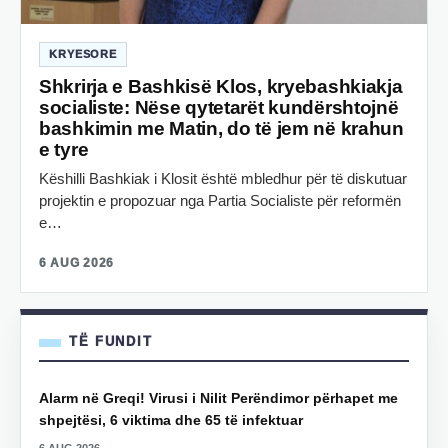
KRYESORE
Shkrirja e Bashkisë Klos, kryebashkiakja
socialiste: Nëse qytetarët kundërshtojnë
bashkimin me Matin, do të jem në krahun
e tyre
Këshilli Bashkiak i Klosit është mbledhur për të diskutuar
projektin e propozuar nga Partia Socialiste për reformën
e…
6 AUG 2026
TË FUNDIT
Alarm në Greqi! Virusi i Nilit Perëndimor përhapet me
shpejtësi, 6 viktima dhe 65 të infektuar