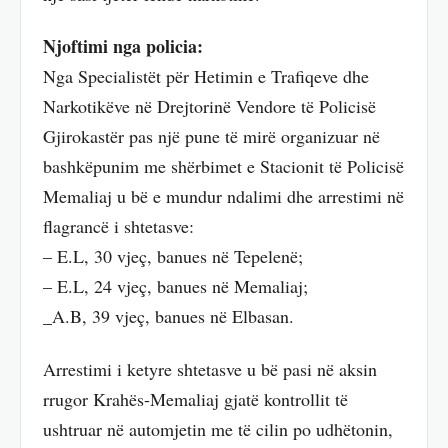
Njoftimi nga policia:
Nga Specialistët për Hetimin e Trafiqeve dhe
Narkotikëve në Drejtorinë Vendore të Policisë
Gjirokastër pas një pune të mirë organizuar në
bashkëpunim me shërbimet e Stacionit të Policisë
Memaliaj u bë e mundur ndalimi dhe arrestimi në
flagrancë i shtetasve:
– E.L, 30 vjeç, banues në Tepelenë;
– E.L, 24 vjeç, banues në Memaliaj;
_A.B, 39 vjeç, banues në Elbasan.
Arrestimi i ketyre shtetasve u bë pasi në aksin
rrugor Krahës-Memaliaj gjatë kontrollit të
ushtruar në automjetin me të cilin po udhëtonin,