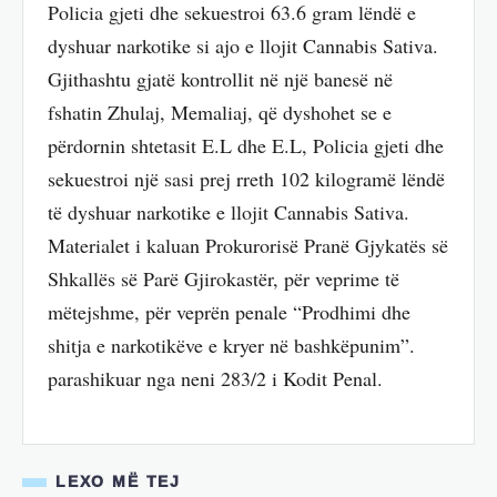
Policia gjeti dhe sekuestroi 63.6 gram lëndë e
dyshuar narkotike si ajo e llojit Cannabis Sativa.
Gjithashtu gjatë kontrollit në një banesë në
fshatin Zhulaj, Memaliaj, që dyshohet se e
përdornin shtetasit E.L dhe E.L, Policia gjeti dhe
sekuestroi një sasi prej rreth 102 kilogramë lëndë
të dyshuar narkotike e llojit Cannabis Sativa.
Materialet i kaluan Prokurorisë Pranë Gjykatës së
Shkallës së Parë Gjirokastër, për veprime të
mëtejshme, për veprën penale “Prodhimi dhe
shitja e narkotikëve e kryer në bashkëpunim”.
parashikuar nga neni 283/2 i Kodit Penal.
LEXO MË TEJ