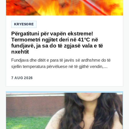
KRYESORE
Përgatituni për vapën ekstreme!
Termometri ngjitet deri në 41°C në
fundjavë, ja sa do të zgjasë vala e të
nxehtit
Fundjava dhe ditët e para të javës së ardhshme do të
sjellin temperatura përvëluese në të gjithë vendin,…
7 AUG 2026