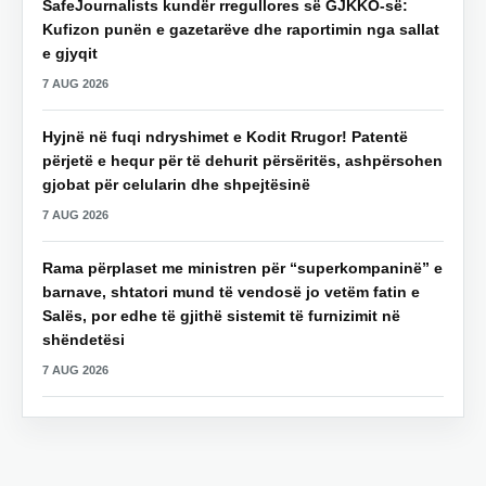
SafeJournalists kundër rregullores së GJKKO-së:
Kufizon punën e gazetarëve dhe raportimin nga sallat
e gjyqit
7 AUG 2026
Hyjnë në fuqi ndryshimet e Kodit Rrugor! Patentë
përjetë e hequr për të dehurit përsëritës, ashpërsohen
gjobat për celularin dhe shpejtësinë
7 AUG 2026
Rama përplaset me ministren për “superkompaninë” e
barnave, shtatori mund të vendosë jo vetëm fatin e
Salës, por edhe të gjithë sistemit të furnizimit në
shëndetësi
7 AUG 2026