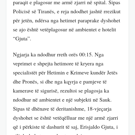
paraqit e plagosur me armë zjarri në spital. Sipas
Policisë së Tiranës, e reja ndodhet jashtë rrezikut
për jetën, ndërsa nga hetimet paraprake dyshohet
se ajo është vetëplagosur në ambientet e hotelit
“Gjuta”.
Ngjarja ka ndodhur rreth orës 00:15. Nga
veprimet e shpejta hetimore të kryera nga
specialistët për Hetimin e Krimeve kundër Jetës
dhe Pronës, si dhe nga kqyrja e pamjeve të
kamerave të sigurisë, rezultoi se plagosja ka
ndodhur në ambientet e një subjekti në Sauk.
Sipas të dhënave të deritanishme, 18-vjeçarja
dyshohet se është vetëqëlluar me një armë zjarri
që i përkiste të dashurit të saj, Erisjaldo Gjuta, i