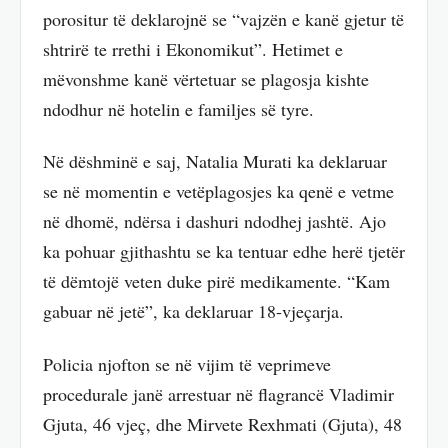
porositur të deklarojnë se “vajzën e kanë gjetur të
shtrirë te rrethi i Ekonomikut”. Hetimet e
mëvonshme kanë vërtetuar se plagosja kishte
ndodhur në hotelin e familjes së tyre.
Në dëshminë e saj, Natalia Murati ka deklaruar
se në momentin e vetëplagosjes ka qenë e vetme
në dhomë, ndërsa i dashuri ndodhej jashtë. Ajo
ka pohuar gjithashtu se ka tentuar edhe herë tjetër
të dëmtojë veten duke pirë medikamente. “Kam
gabuar në jetë”, ka deklaruar 18-vjeçarja.
Policia njofton se në vijim të veprimeve
procedurale janë arrestuar në flagrancë Vladimir
Gjuta, 46 vjeç, dhe Mirvete Rexhmati (Gjuta), 48