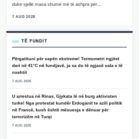
duke sjellë masa shumë më të ashpra për…
7 AUG 2026
TË FUNDIT
Përgatituni për vapën ekstreme! Termometri ngjitet
deri në 41°C në fundjavë, ja sa do të zgjasë vala e të
nxehtit
7 AUG 2026
U arrestua në Rinas, Gjykata lë në burg aktivisten
turke! Nga protestat kundër Erdoganit te azili politik
në Francë, kush është mësuesja e dënuar për
terrorizëm në Turqi
7 AUG 2026