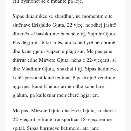
cili dyshohet se e mbante pa leje.
Sipas dinamikës së zbardhur, në momentin e të
shtënave Erisjaldo Gjuta, 22 vjeç, ndodhej jashtë
dhomës së bashku me babanë e tij, Sajmir Gjuta.
Pas dëgjimit të krismës, ata kanë hyrë në dhomë
dhe kanë gjetur vajzën e plagosur. Më pas janë
thirrur edhe Mirvete Gjuta, nëna e 22-vjeçarit, si
dhe Vladimir Gjuta, xhaxhai i tij. Sipas hetimeve,
katër personat kanë tentuar të pastrojnë vendin e
ngjarjes, kanë fshehur armën dhe kanë larë
gjakun, pa kallëzuar menjëherë ngjarjen.
Më pas, Mirvete Gjuta dhe Elvir Gjuta, kushëri i
22-vjeçarit, e kanë transportuar 18-vjeçaren në
spital. Sipas burimeve hetimore, ata janë