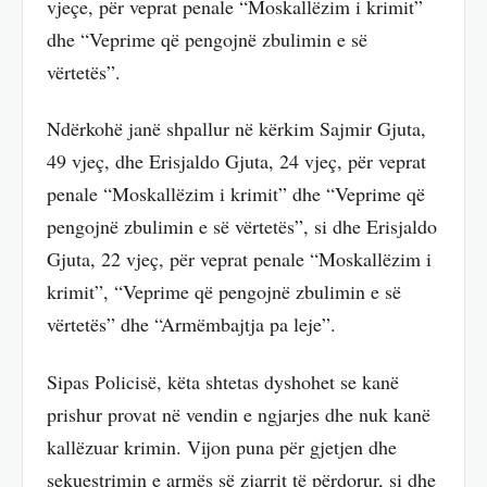
vjeçe, për veprat penale “Moskallëzim i krimit”
dhe “Veprime që pengojnë zbulimin e së
vërtetës”.
Ndërkohë janë shpallur në kërkim Sajmir Gjuta,
49 vjeç, dhe Erisjaldo Gjuta, 24 vjeç, për veprat
penale “Moskallëzim i krimit” dhe “Veprime që
pengojnë zbulimin e së vërtetës”, si dhe Erisjaldo
Gjuta, 22 vjeç, për veprat penale “Moskallëzim i
krimit”, “Veprime që pengojnë zbulimin e së
vërtetës” dhe “Armëmbajtja pa leje”.
Sipas Policisë, këta shtetas dyshohet se kanë
prishur provat në vendin e ngjarjes dhe nuk kanë
kallëzuar krimin. Vijon puna për gjetjen dhe
sekuestrimin e armës së zjarrit të përdorur, si dhe