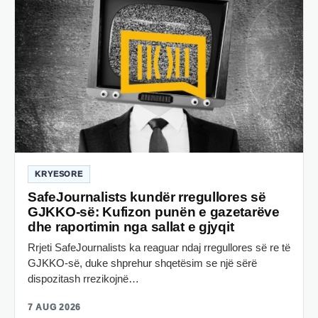
KRYESORE
SafeJournalists kundër rregullores së
GJKKO-së: Kufizon punën e gazetarëve
dhe raportimin nga sallat e gjyqit
Rrjeti SafeJournalists ka reaguar ndaj rregullores së re të
GJKKO-së, duke shprehur shqetësim se një sërë
dispozitash rrezikojnë…
7 AUG 2026