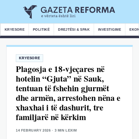
KRYESORE
POLITIKË
DREJTËSI & SPAK
INVESTIGIME
EKO
KRYESORE
Plagosja e 18-vjeçares në
hotelin “Gjuta” në Sauk,
tentuan të fshehin gjurmët
dhe armën, arrestohen nëna e
xhaxhai i të dashurit, tre
familjarë në kërkim
14 FEBRUARY 2026
· 3 MIN LEXIM