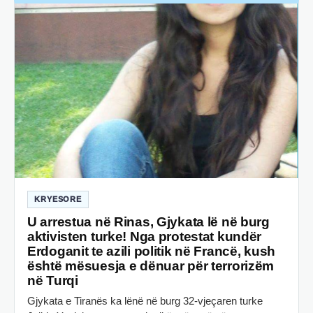
KRYESORE
U arrestua në Rinas, Gjykata lë në burg
aktivisten turke! Nga protestat kundër
Erdoganit te azili politik në Francë, kush
është mësuesja e dënuar për terrorizëm
në Turqi
Gjykata e Tiranës ka lënë në burg 32-vjeçaren turke