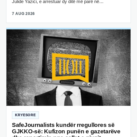
Julide Yazici, e arrestuar dy ditë më parë në…
7 AUG 2026
KRYESORE
SafeJournalists kundër rregullores së
GJKKO-së: Kufizon punën e gazetarëve