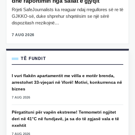
dhe raportimin nga sallat e gjyqit
Rrjeti SafeJournalists ka reaguar ndaj rregullores së re të
GJKKO-së, duke shprehur shqetësim se një sërë
dispozitash rrezikojnë…
7 AUG 2026
TË FUNDIT
I vuri flakën apartamentit me vëlla e motër brenda,
arrestohet 33-vjeçari në Vlorë! Motivi, konkurrenca në
biznes
7 AUG 2026
Përgatituni për vapën ekstreme! Termometri ngjitet
deri në 41°C në fundjavë, ja sa do të zgjasë vala e të
nxehtit
7 AUG 2026