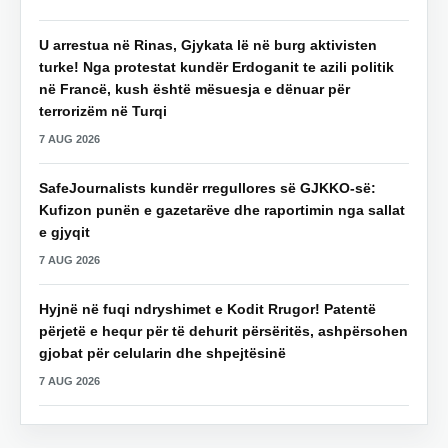
U arrestua në Rinas, Gjykata lë në burg aktivisten
turke! Nga protestat kundër Erdoganit te azili politik
në Francë, kush është mësuesja e dënuar për
terrorizëm në Turqi
7 AUG 2026
SafeJournalists kundër rregullores së GJKKO-së:
Kufizon punën e gazetarëve dhe raportimin nga sallat
e gjyqit
7 AUG 2026
Hyjnë në fuqi ndryshimet e Kodit Rrugor! Patentë
përjetë e hequr për të dehurit përsëritës, ashpërsohen
gjobat për celularin dhe shpejtësinë
7 AUG 2026