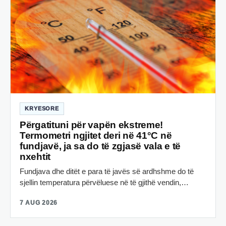
KRYESORE
Përgatituni për vapën ekstreme!
Termometri ngjitet deri në 41°C në
fundjavë, ja sa do të zgjasë vala e të
nxehtit
Fundjava dhe ditët e para të javës së ardhshme do të
sjellin temperatura përvëluese në të gjithë vendin,…
7 AUG 2026