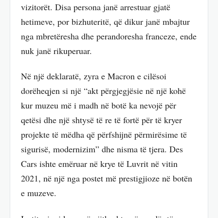
vizitorët. Disa persona janë arrestuar gjatë
hetimeve, por bizhuteritë, që dikur janë mbajtur
nga mbretëresha dhe perandoresha franceze, ende
nuk janë rikuperuar.
Në një deklaratë, zyra e Macron e cilësoi
dorëheqjen si një “akt përgjegjësie në një kohë
kur muzeu më i madh në botë ka nevojë për
qetësi dhe një shtysë të re të fortë për të kryer
projekte të mëdha që përfshijnë përmirësime të
sigurisë, modernizim” dhe nisma të tjera. Des
Cars ishte emëruar në krye të Luvrit në vitin
2021, në një nga postet më prestigjioze në botën
e muzeve.