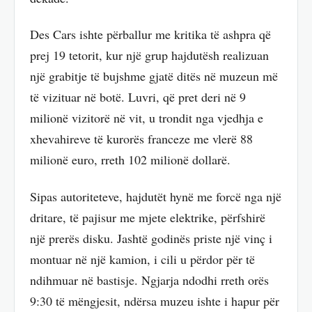
Des Cars ishte përballur me kritika të ashpra që
prej 19 tetorit, kur një grup hajdutësh realizuan
një grabitje të bujshme gjatë ditës në muzeun më
të vizituar në botë. Luvri, që pret deri në 9
milionë vizitorë në vit, u trondit nga vjedhja e
xhevahireve të kurorës franceze me vlerë 88
milionë euro, rreth 102 milionë dollarë.
Sipas autoriteteve, hajdutët hynë me forcë nga një
dritare, të pajisur me mjete elektrike, përfshirë
një prerës disku. Jashtë godinës priste një vinç i
montuar në një kamion, i cili u përdor për të
ndihmuar në bastisje. Ngjarja ndodhi rreth orës
9:30 të mëngjesit, ndërsa muzeu ishte i hapur për