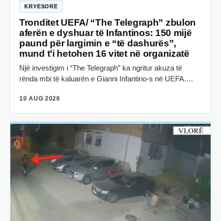
KRYESORE
Tronditet UEFA/ “The Telegraph” zbulon
aferën e dyshuar të Infantinos: 150 mijë
paund për largimin e “të dashurës”,
mund t’i hetohen 16 vitet në organizatë
Një investigim i “The Telegraph” ka ngritur akuza të
rënda mbi të kaluarën e Gianni Infantino-s në UEFA.…
10 AUG 2026