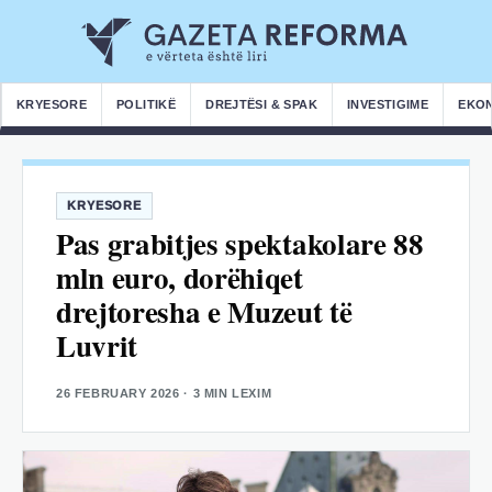
KRYESORE
POLITIKË
DREJTËSI & SPAK
INVESTIGIME
EKO
KRYESORE
Pas grabitjes spektakolare 88
mln euro, dorëhiqet
drejtoresha e Muzeut të
Luvrit
26 FEBRUARY 2026
· 3 MIN LEXIM