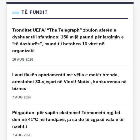
TË FUNDIT
Tronditet UEFA/ “The Telegraph” zbulon aferën e
dyshuar të Infantinos: 150 mijë paund për largimin e
“të dashurës”, mund t’i hetohen 16 vitet në
organizatë
10 AUG 2026
I vuri flakën apartamentit me vëlla e motër brenda,
arrestohet 33-vjeçari në Vlorë! Motivi, konkurrenca në
biznes
7 AUG 2026
Përgatituni për vapën ekstreme! Termometri ngjitet
deri në 41°C në fundjavë, ja sa do të zgjasë vala e të
nxehtit
7 AUG 2026