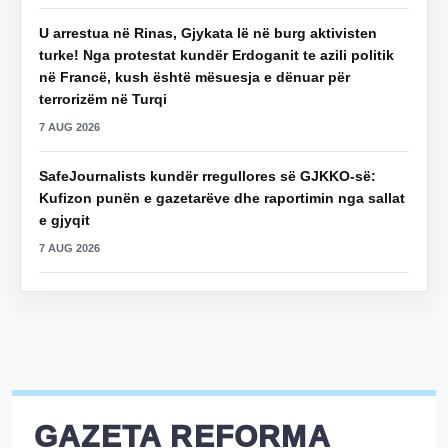
U arrestua në Rinas, Gjykata lë në burg aktivisten
turke! Nga protestat kundër Erdoganit te azili politik
në Francë, kush është mësuesja e dënuar për
terrorizëm në Turqi
7 AUG 2026
SafeJournalists kundër rregullores së GJKKO-së:
Kufizon punën e gazetarëve dhe raportimin nga sallat
e gjyqit
7 AUG 2026
GAZETA REFORMA