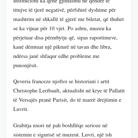
Institucioni ka qenë gjithashtu në qendër të
titujve të tjerë negativë, përfshirë dyshime për
mashtrim në shkallë të gjerë me biletat, që thuhet
se ka vijuar për 10 vjet. Po ashtu, muzeu ka
përjetuar disa përmbytje që, sipas raportimeve,
kanë dëmtuar një pikturë në tavan dhe libra,
ndërsa janë shfaqur edhe probleme me
punonjësit.
Qeveria franceze njoftoi se historiani i artit
Christophe Leribault, aktualisht në krye të Pallatit
të Versajës pranë Parisit, do të marrë drejtimin e
Luvrit.
Grabitja nxori në pah boshllëqe serioze në
sistemin e sigurisë së muzeut. Luvri, një ish