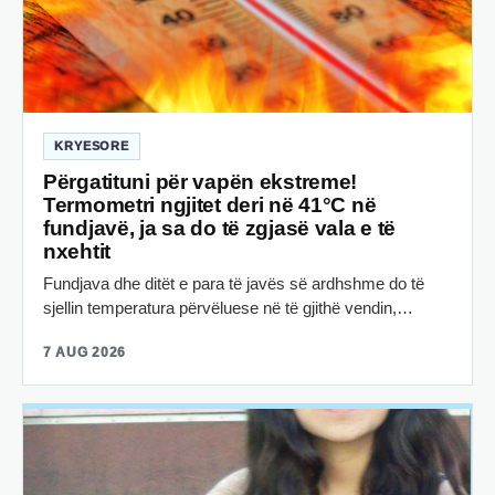
KRYESORE
Përgatituni për vapën ekstreme!
Termometri ngjitet deri në 41°C në
fundjavë, ja sa do të zgjasë vala e të
nxehtit
Fundjava dhe ditët e para të javës së ardhshme do të
sjellin temperatura përvëluese në të gjithë vendin,…
7 AUG 2026