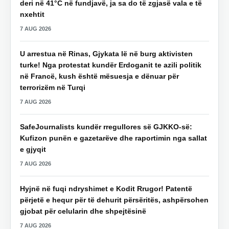
deri në 41°C në fundjavë, ja sa do të zgjasë vala e të
nxehtit
7 AUG 2026
U arrestua në Rinas, Gjykata lë në burg aktivisten
turke! Nga protestat kundër Erdoganit te azili politik
në Francë, kush është mësuesja e dënuar për
terrorizëm në Turqi
7 AUG 2026
SafeJournalists kundër rregullores së GJKKO-së:
Kufizon punën e gazetarëve dhe raportimin nga sallat
e gjyqit
7 AUG 2026
Hyjnë në fuqi ndryshimet e Kodit Rrugor! Patentë
përjetë e hequr për të dehurit përsëritës, ashpërsohen
gjobat për celularin dhe shpejtësinë
7 AUG 2026