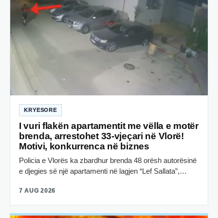
KRYESORE
I vuri flakën apartamentit me vëlla e motër
brenda, arrestohet 33-vjeçari në Vlorë!
Motivi, konkurrenca në biznes
Policia e Vlorës ka zbardhur brenda 48 orësh autorësinë
e djegies së një apartamenti në lagjen “Lef Sallata”,…
7 AUG 2026