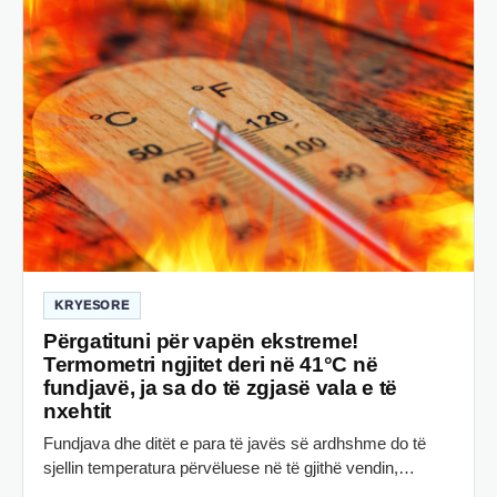
KRYESORE
Përgatituni për vapën ekstreme!
Termometri ngjitet deri në 41°C në
fundjavë, ja sa do të zgjasë vala e të
nxehtit
Fundjava dhe ditët e para të javës së ardhshme do të
sjellin temperatura përvëluese në të gjithë vendin,…