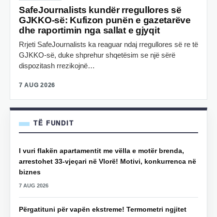
SafeJournalists kundër rregullores së
GJKKO-së: Kufizon punën e gazetarëve
dhe raportimin nga sallat e gjyqit
Rrjeti SafeJournalists ka reaguar ndaj rregullores së re të
GJKKO-së, duke shprehur shqetësim se një sërë
dispozitash rrezikojnë…
7 AUG 2026
TË FUNDIT
I vuri flakën apartamentit me vëlla e motër brenda,
arrestohet 33-vjeçari në Vlorë! Motivi, konkurrenca në
biznes
7 AUG 2026
Përgatituni për vapën ekstreme! Termometri ngjitet