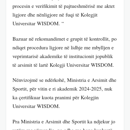
procesin e verifikimit të pajtueshmërisë me aktet
ligjore dhe nënligjore në fuqi të Kolegjit
Universitar WISDOM. “
Bazuar në rekomandimet e grupit të kontrollit, po
ndiqet procedura ligjore në lidhje me mbylljen e
veprimtarisë akademike të institucionit jopublik
të arsimit të lartë Kolegji Universitar WISDOM.
Nënvizojmë se ndërkohë, Ministria e Arsimit dhe
Sportit, për vitin e ri akademik 2024-2025, nuk
ka çertifikuar kuota pranimi për Kolegjin
Universitar WISDOM.
Pra Ministria e Arsimit dhe Sportit ka ndjekur jo
vetëm me vëmendje, po edhe me hapa konkretë