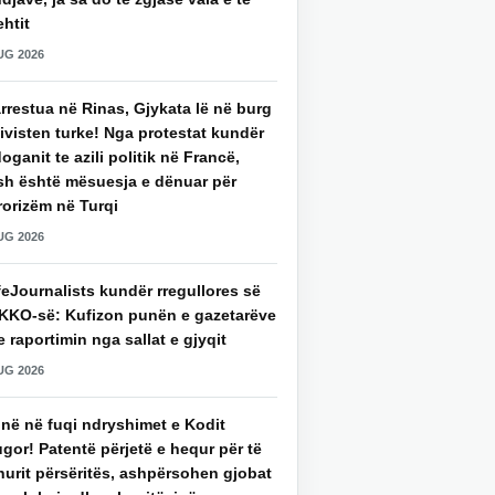
htit
UG 2026
rrestua në Rinas, Gjykata lë në burg
ivisten turke! Nga protestat kundër
oganit te azili politik në Francë,
sh është mësuesja e dënuar për
rorizëm në Turqi
UG 2026
eJournalists kundër rregullores së
KKO-së: Kufizon punën e gazetarëve
 raportimin nga sallat e gjyqit
UG 2026
jnë në fuqi ndryshimet e Kodit
gor! Patentë përjetë e hequr për të
hurit përsëritës, ashpërsohen gjobat