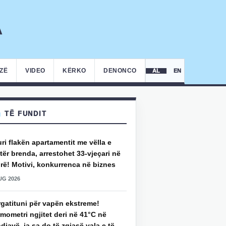
IZË
VIDEO
KËRKO
DENONCO
AL
EN
TË FUNDIT
uri flakën apartamentit me vëlla e
ër brenda, arrestohet 33-vjeçari në
rë! Motivi, konkurrenca në biznes
UG 2026
rgatituni për vapën ekstreme!
mometri ngjitet deri në 41°C në
djavë, ja sa do të zgjasë vala e të