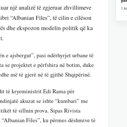
për
uar një analizë të zgjeruar zhvillimeve
7 A
ibri “Albanian Files”, të cilin e cilëson
urës dhe ekspozon modelin politik që ka
t.
ën e ajsbergut”, pasi ndërhyrjet urbane të
se projektet e përfshira në botim, duke
dhe më të gjerë në të gjithë Shqipërinë.
dit të kryeministrit Edi Rama për
indinjatë akuzat se ishte “kumbari” me
tikët të sillnin prova. Sipas Rivista
 e “Albanian Files”, ku përmes dëshmive të