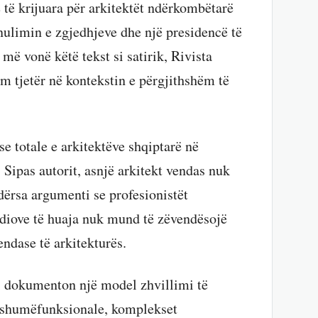
 të krijuara për arkitektët ndërkombëtarë
ulimin e zgjedhjeve dhe një presidencë të
ë vonë këtë tekst si satirik, Rivista
m tjetër në kontekstin e përgjithshëm të
e totale e arkitektëve shqiptarë në
 Sipas autorit, asnjë arkitekt vendas nuk
dërsa argumenti se profesionistët
diove të huaja nuk mund të zëvendësojë
endase të arkitekturës.
ri dokumenton një model zhvillimi të
at shumëfunksionale, komplekset