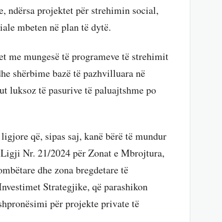
e, ndërsa projektet për strehimin social,
iale mbeten në plan të dytë.
llet me mungesë të programeve të strehimit
dhe shërbime bazë të pazhvilluara në
ut luksoz të pasurive të paluajtshme po
ligjore që, sipas saj, kanë bërë të mundur
Ligji Nr. 21/2024 për Zonat e Mbrojtura,
 kombëtare dhe zona bregdetare të
Investimet Strategjike, që parashikon
hpronësimi për projekte private të