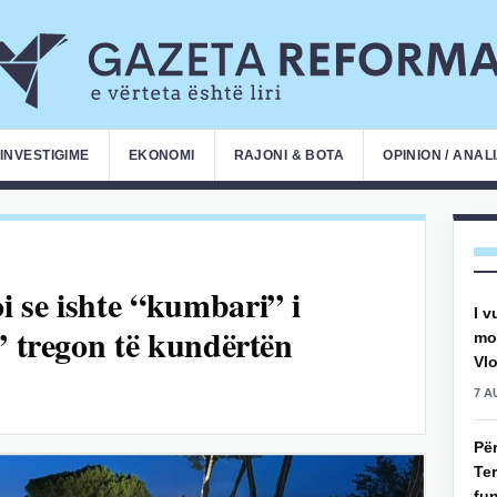
INVESTIGIME
EKONOMI
RAJONI & BOTA
OPINION / ANAL
 se ishte “kumbari” i
I v
” tregon të kundërtën
mot
Vlo
7 A
Pë
Ter
fun