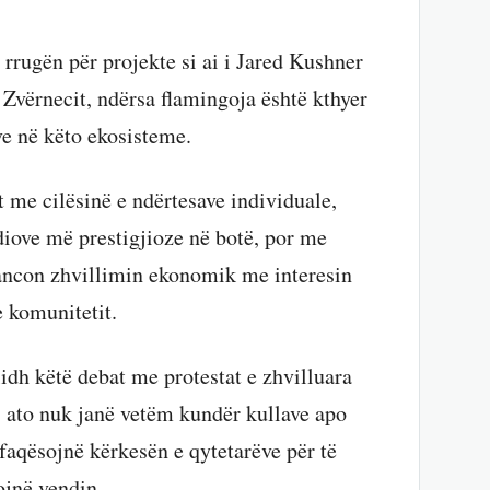
rrugën për projekte si ai i Jared Kushner
Zvërnecit, ndërsa flamingoja është kthyer
ve në këto ekosisteme.
 me cilësinë e ndërtesave individuale,
diove më prestigjioze në botë, por me
ancon zhvillimin ekonomik me interesin
e komunitetit.
idh këtë debat me protestat e zhvilluara
s, ato nuk janë vetëm kundër kullave apo
faqësojnë kërkesën e qytetarëve për të
ojnë vendin.