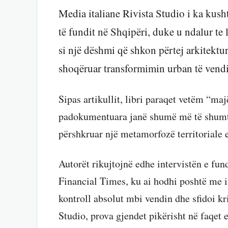
Media italiane Rivista Studio i ka kusht
të fundit në Shqipëri, duke u ndalur te l
si një dëshmi që shkon përtej arkitekt
shoqëruar transformimin urban të vendi
Sipas artikullit, libri paraqet vetëm “maj
padokumentuara janë shumë më të shumta 
përshkruar një metamorfozë territoriale e
Autorët rikujtojnë edhe intervistën e fun
Financial Times, ku ai hodhi poshtë me 
kontroll absolut mbi vendin dhe sfidoi kri
Studio, prova gjendet pikërisht në faqet