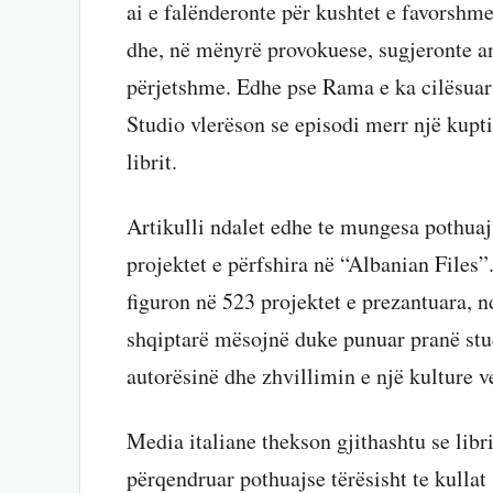
ai e falënderonte për kushtet e favorshme
dhe, në mënyrë provokuese, sugjeronte an
përjetshme. Edhe pse Rama e ka cilësuar m
Studio vlerëson se episodi merr një kupti
librit.
Artikulli ndalet edhe te mungesa pothuajs
projektet e përfshira në “Albanian Files”.
figuron në 523 projektet e prezantuara, n
shqiptarë mësojnë duke punuar pranë stu
autorësinë dhe zhvillimin e një kulture v
Media italiane thekson gjithashtu se lib
përqendruar pothuajse tërësisht te kull