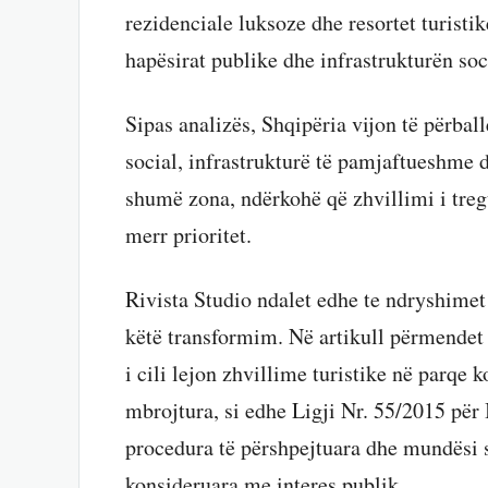
rezidenciale luksoze dhe resortet turistik
hapësirat publike dhe infrastrukturën soc
Sipas analizës, Shqipëria vijon të përba
social, infrastrukturë të pamjaftueshme 
shumë zona, ndërkohë që zhvillimi i treg
merr prioritet.
Rivista Studio ndalet edhe te ndryshimet 
këtë transformim. Në artikull përmendet 
i cili lejon zhvillime turistike në parqe
mbrojtura, si edhe Ligji Nr. 55/2015 për 
procedura të përshpejtuara dhe mundësi s
konsideruara me interes publik.