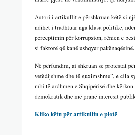
Autori i artikullit e përshkruan këtë si nj
ndihet i tradhtuar nga klasa politike, ndë
perceptimin për korrupsion, rënien e bes
si faktorë që kanë ushqyer pakënaqësinë.
Në përfundim, ai shkruan se protestat për
vetëdijshme dhe të guximshme”, e cila sy
mbi të ardhmen e Shqipërisë dhe kërkon 
demokratik dhe më pranë interesit publik
Kliko këtu për artikullin e plotë