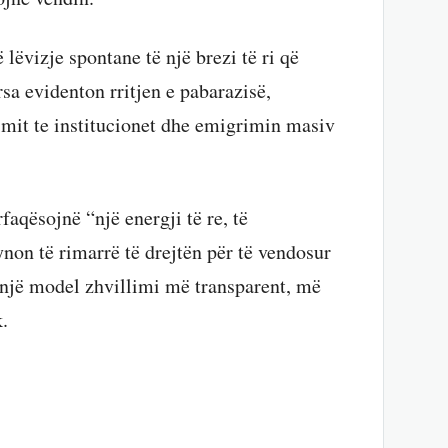
ë lëvizje spontane të një brezi të ri që
rsa evidenton rritjen e pabarazisë,
imit te institucionet dhe emigrimin masiv
faqësojnë “një energji të re, të
non të rimarrë të drejtën për të vendosur
një model zhvillimi më transparent, më
.