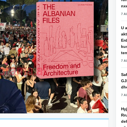
nxe
7 A
U a
akt
Erd
ku
ter
7 A
Saf
GJ
dhe
7 A
Hy
Rru
de