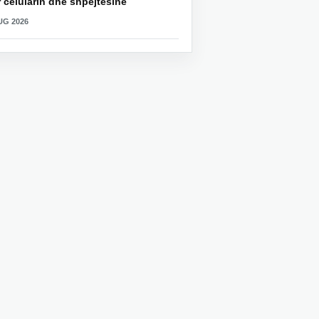
 celularin dhe shpejtësinë
UG 2026