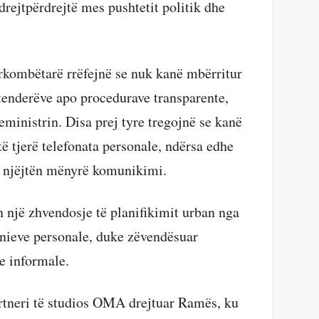
drejtpërdrejtë mes pushtetit politik dhe
rkombëtarë rrëfejnë se nuk kanë mbërritur
tenderëve apo procedurave transparente,
inistrin. Disa prej tyre tregojnë se kanë
 tjerë telefonata personale, ndërsa edhe
të njëjtën mënyrë komunikimi.
n një zhvendosje të planifikimit urban nga
ieve personale, duke zëvendësuar
e informale.
artneri të studios OMA drejtuar Ramës, ku