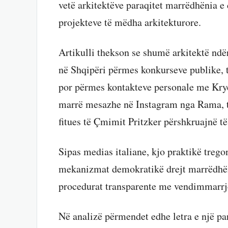
vetë arkitektëve paraqitet marrëdhënia e 
projekteve të mëdha arkitekturore.
Artikulli thekson se shumë arkitektë ndë
në Shqipëri përmes konkurseve publike, 
por përmes kontakteve personale me Kryem
marrë mesazhe në Instagram nga Rama, të
fitues të Çmimit Pritzker përshkruajnë 
Sipas medias italiane, kjo praktikë trego
mekanizmat demokratikë drejt marrëdhën
procedurat transparente me vendimmarrj
Në analizë përmendet edhe letra e një p