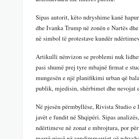
Sipas autorit, këto ndryshime kanë hapur 
dhe Ivanka Trump në zonën e Nartës dhe 
në simbol të protestave kundër ndërtime
Artikulli nënvizon se problemi nuk lidhet
pasi shumë prej tyre mbajnë firmat e stu
mungesën e një planifikimi urban që bal
publik, mjedisin, shërbimet dhe nevojat 
Në pjesën përmbyllëse, Rivista Studio e l
javët e fundit në Shqipëri. Sipas analizë
ndërtimeve në zonat e mbrojtura, por për
marrë pjesë në vendimmarrjet që ndrysh