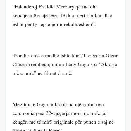
“Falenderoj Freddie Mercury që më dha
kënaqësinë e një jete. Të dua njeri i bukur. Kjo
është për ty sepse je i mrekullueshëm”.
Tronditja më e madhe ishte kur 71-vjeçarja Glenn
Close i rrëmbeu çmimin Lady Gaga-s si “Aktorja
më e mirë” në filmat dramë.
Megjithatë Gaga nuk doli pa një çmim nga
ceremonia pasi 32-vjeçarja mori një trofe për
këngën më të mirë origjinale për punën e saj në
filmin “A Star Is Born”.