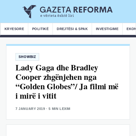
KRYESORE
POLITIKË
DREJTËSI & SPAK
INVESTIGIME
EKO
SHOWBIZ
Lady Gaga dhe Bradley
Cooper zhgënjehen nga
“Golden Globes”/ Ja filmi më
i mirë i vitit
7 JANUARY 2019
· 5 MIN LEXIM