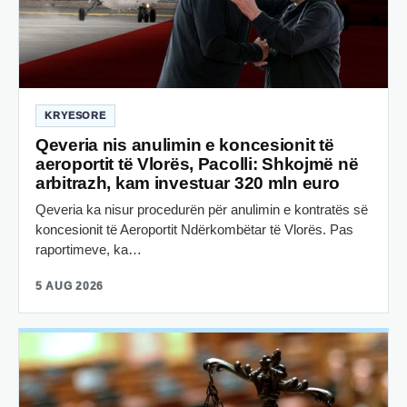
KRYESORE
Qeveria nis anulimin e koncesionit të
aeroportit të Vlorës, Pacolli: Shkojmë në
arbitrazh, kam investuar 320 mln euro
Qeveria ka nisur procedurën për anulimin e kontratës së
koncesionit të Aeroportit Ndërkombëtar të Vlorës. Pas
raportimeve, ka…
5 AUG 2026