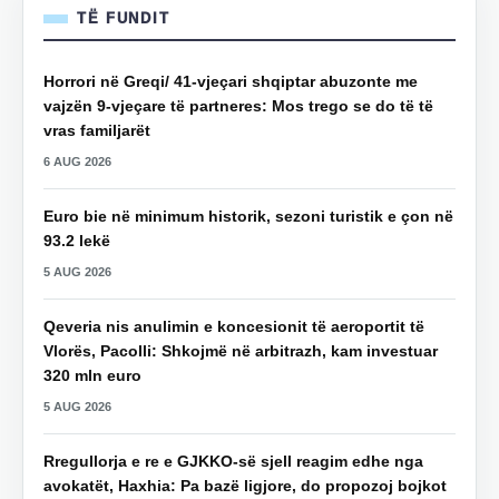
TË FUNDIT
Horrori në Greqi/ 41-vjeçari shqiptar abuzonte me
vajzën 9-vjeçare të partneres: Mos trego se do të të
vras familjarët
6 AUG 2026
Euro bie në minimum historik, sezoni turistik e çon në
93.2 lekë
5 AUG 2026
Qeveria nis anulimin e koncesionit të aeroportit të
Vlorës, Pacolli: Shkojmë në arbitrazh, kam investuar
320 mln euro
5 AUG 2026
Rregullorja e re e GJKKO-së sjell reagim edhe nga
avokatët, Haxhia: Pa bazë ligjore, do propozoj bojkot