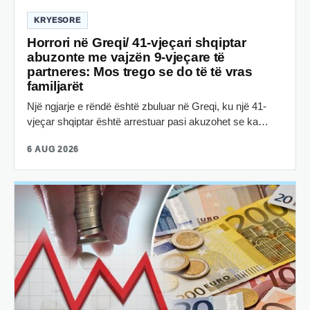
KRYESORE
Horrori në Greqi/ 41-vjeçari shqiptar
abuzonte me vajzën 9-vjeçare të
partneres: Mos trego se do të të vras
familjarët
Një ngjarje e rëndë është zbuluar në Greqi, ku një 41-
vjeçar shqiptar është arrestuar pasi akuzohet se ka…
6 AUG 2026