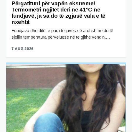
Përgatituni për vapën ekstreme!
Termometri ngjitet deri në 41°C në
fundjavë, ja sa do të zgjasë vala e të
nxehtit
Fundjava dhe ditët e para të javës së ardhshme do të
sjellin temperatura përvëluese në të gjithë vendin,…
7 AUG 2026