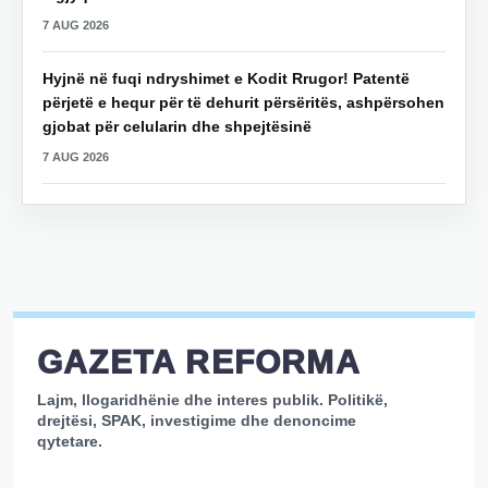
7 AUG 2026
Hyjnë në fuqi ndryshimet e Kodit Rrugor! Patentë
përjetë e hequr për të dehurit përsëritës, ashpërsohen
gjobat për celularin dhe shpejtësinë
7 AUG 2026
GAZETA REFORMA
Lajm, llogaridhënie dhe interes publik. Politikë,
drejtësi, SPAK, investigime dhe denoncime
qytetare.