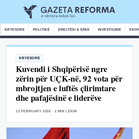
KRYESORE
POLITIKË
DREJTËSI & SPAK
INVESTIGIME
EKO
KRYESORE
Kuvendi i Shqipërisë ngre
zërin për UÇK-në, 92 vota për
mbrojtjen e luftës çlirimtare
dhe pafajësinë e liderëve
12 FEBRUARY 2026
· 2 MIN LEXIM