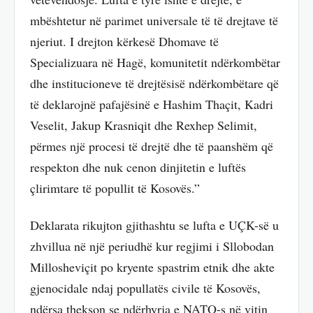
mbështetur në parimet universale të të drejtave të
njeriut. I drejton kërkesë Dhomave të
Specializuara në Hagë, komunitetit ndërkombëtar
dhe institucioneve të drejtësisë ndërkombëtare që
të deklarojnë pafajësinë e Hashim Thaçit, Kadri
Veselit, Jakup Krasniqit dhe Rexhep Selimit,
përmes një procesi të drejtë dhe të paanshëm që
respekton dhe nuk cenon dinjitetin e luftës
çlirimtare të popullit të Kosovës.”
Deklarata rikujton gjithashtu se lufta e UÇK-së u
zhvillua në një periudhë kur regjimi i Sllobodan
Millosheviçit po kryente spastrim etnik dhe akte
gjenocidale ndaj popullatës civile të Kosovës,
ndërsa thekson se ndërhyrja e NATO-s në vitin