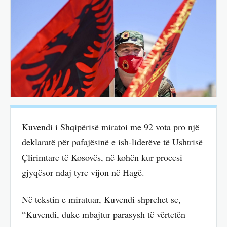
Kuvendi i Shqipërisë miratoi me 92 vota pro një
deklaratë për pafajësinë e ish-liderëve të Ushtrisë
Çlirimtare të Kosovës, në kohën kur procesi
gjyqësor ndaj tyre vijon në Hagë.
Në tekstin e miratuar, Kuvendi shprehet se,
“Kuvendi, duke mbajtur parasysh të vërtetën