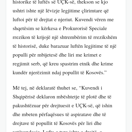
historike të luftës së UÇK-së, thekson se kjo
ushtri ishte një lëvizje legjitime çlirimtare që
luftoi për të drejtat e njeriut. Kuvendi vëren me
shqetësim se kërkesa e Prokurorisë Speciale
rrezikon të krijojë një shtrembërim të rrezikshëm
të historisë, duke barazuar luftën legjitime të një
populli për mbijetesë dhe liri me krimet e
regjimit serb, që kreu spastrim etnik dhe krime
kundër njerëzimit ndaj popullit të Kosovës.”
Më tej, në deklaratë thuhet se, “Kuvendi i
Shqipërisë deklaron mbështetje të plotë dhe të
pakushtëzuar për drejtuesit e UÇK-së, që ishin
dhe mbeten përfaqësues të aspiratave dhe të
drejtave të popullit të Kosovës për liri dhe
vetëvendosje. Lufta e tyre ishte e drejtë, e