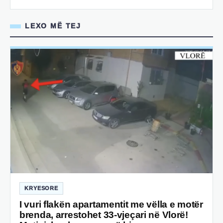
LEXO MË TEJ
KRYESORE
I vuri flakën apartamentit me vëlla e motër
brenda, arrestohet 33-vjeçari në Vlorë!