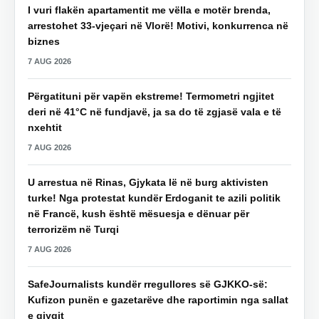
I vuri flakën apartamentit me vëlla e motër brenda,
arrestohet 33-vjeçari në Vlorë! Motivi, konkurrenca në
biznes
7 AUG 2026
Përgatituni për vapën ekstreme! Termometri ngjitet
deri në 41°C në fundjavë, ja sa do të zgjasë vala e të
nxehtit
7 AUG 2026
U arrestua në Rinas, Gjykata lë në burg aktivisten
turke! Nga protestat kundër Erdoganit te azili politik
në Francë, kush është mësuesja e dënuar për
terrorizëm në Turqi
7 AUG 2026
SafeJournalists kundër rregullores së GJKKO-së:
Kufizon punën e gazetarëve dhe raportimin nga sallat
e gjyqit