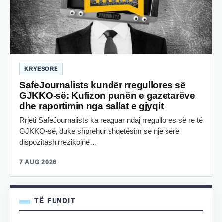
KRYESORE
SafeJournalists kundër rregullores së
GJKKO-së: Kufizon punën e gazetarëve
dhe raportimin nga sallat e gjyqit
Rrjeti SafeJournalists ka reaguar ndaj rregullores së re të
GJKKO-së, duke shprehur shqetësim se një sërë
dispozitash rrezikojnë…
7 AUG 2026
TË FUNDIT