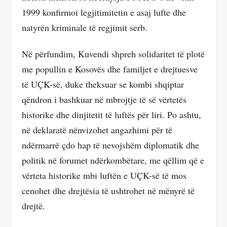
1999 konfirmoi legjitimitetin e asaj lufte dhe
natyrën kriminale të regjimit serb.
Në përfundim, Kuvendi shpreh solidaritet të plotë
me popullin e Kosovës dhe familjet e drejtuesve
të UÇK-së, duke theksuar se kombi shqiptar
qëndron i bashkuar në mbrojtje të së vërtetës
historike dhe dinjitetit të luftës për liri. Po ashtu,
në deklaratë nënvizohet angazhimi për të
ndërmarrë çdo hap të nevojshëm diplomatik dhe
politik në forumet ndërkombëtare, me qëllim që e
vërteta historike mbi luftën e UÇK-së të mos
cenohet dhe drejtësia të ushtrohet në mënyrë të
drejtë.