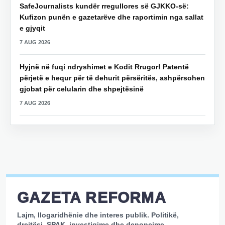
SafeJournalists kundër rregullores së GJKKO-së:
Kufizon punën e gazetarëve dhe raportimin nga sallat
e gjyqit
7 AUG 2026
Hyjnë në fuqi ndryshimet e Kodit Rrugor! Patentë
përjetë e hequr për të dehurit përsëritës, ashpërsohen
gjobat për celularin dhe shpejtësinë
7 AUG 2026
GAZETA REFORMA
Lajm, llogaridhënie dhe interes publik. Politikë,
drejtësi, SPAK, investigime dhe denoncime