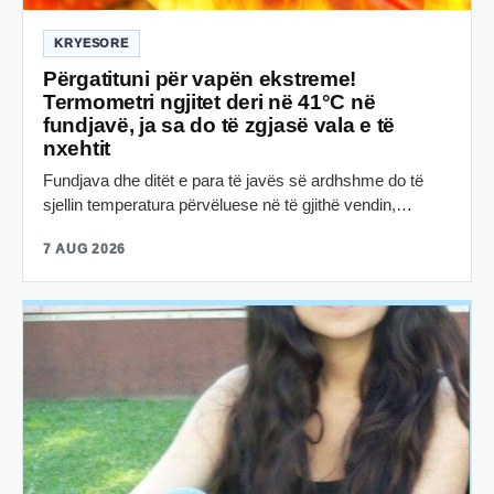
KRYESORE
Përgatituni për vapën ekstreme!
Termometri ngjitet deri në 41°C në
fundjavë, ja sa do të zgjasë vala e të
nxehtit
Fundjava dhe ditët e para të javës së ardhshme do të
sjellin temperatura përvëluese në të gjithë vendin,…
7 AUG 2026