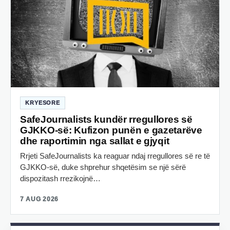
KRYESORE
SafeJournalists kundër rregullores së
GJKKO-së: Kufizon punën e gazetarëve
dhe raportimin nga sallat e gjyqit
Rrjeti SafeJournalists ka reaguar ndaj rregullores së re të
GJKKO-së, duke shprehur shqetësim se një sërë
dispozitash rrezikojnë…
7 AUG 2026