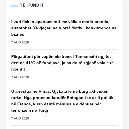
TË FUNDIT
I vuri flakën apartamentit me vëlla e motër brenda,
arrestohet 33-vjeçari në Vlorë! Motivi, konkurrenca në
biznes
7 AUG 2026
Përgatituni për vapën ekstreme! Termometri ngjitet
deri në 41°C në fundjavë, ja sa do të zgjasë vala e të
nxehtit
7 AUG 2026
U arrestua në Rinas, Gjykata lë në burg aktivisten
turke! Nga protestat kundër Erdoganit te azili politik
në Francë, kush është mësuesja e dënuar për
terrorizëm në Turqi
7 AUG 2026