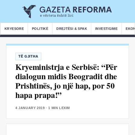
KRYESORE
POLITIKË
DREJTËSI & SPAK
INVESTIGIME
EKO
TË GJITHA
Kryeministrja e Serbisë: “Për
dialogun midis Beogradit dhe
Prishtinës, jo një hap, por 50
hapa prapa!”
4 JANUARY 2019
· 1 MIN LEXIM