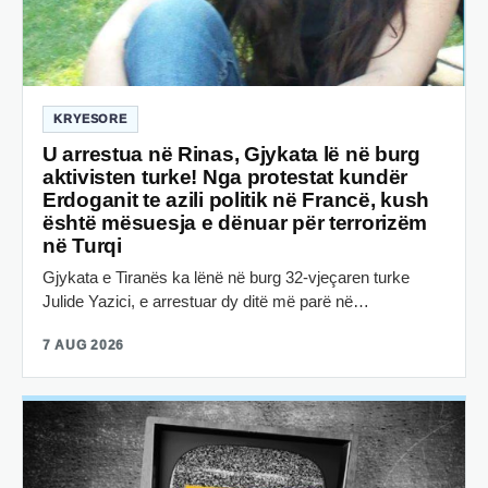
KRYESORE
U arrestua në Rinas, Gjykata lë në burg
aktivisten turke! Nga protestat kundër
Erdoganit te azili politik në Francë, kush
është mësuesja e dënuar për terrorizëm
në Turqi
Gjykata e Tiranës ka lënë në burg 32-vjeçaren turke
Julide Yazici, e arrestuar dy ditë më parë në…
7 AUG 2026