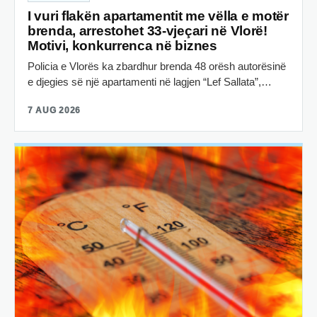
I vuri flakën apartamentit me vëlla e motër
brenda, arrestohet 33-vjeçari në Vlorë!
Motivi, konkurrenca në biznes
Policia e Vlorës ka zbardhur brenda 48 orësh autorësinë
e djegies së një apartamenti në lagjen “Lef Sallata”,…
7 AUG 2026