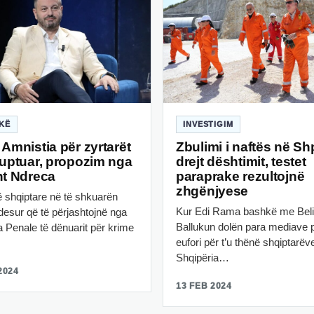
IKË
INVESTIGIM
 Amnistia për zyrtarët
Zbulimi i naftës në Sh
ruptuar, propozim nga
drejt dështimit, testet
nt Ndreca
paraprake rezultojnë
zhgënjyese
ë shqiptare në të shkuarën
Kur Edi Rama bashkë me Bel
desur që të përjashtojnë nga
Ballukun dolën para mediave p
 Penale të dënuarit për krime
eufori për t’u thënë shqiptarëv
Shqipëria…
2024
13 FEB 2024