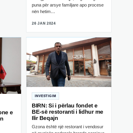
puna për arsye familjare apo procese
nën hetim…
26 JAN 2024
INVESTIGIM
BIRN: Si i përlau fondet e
BE-së restoranti i lidhur me
one e
Ilir Beqajn
on
Gzona është një restorant i vendosur