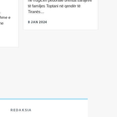
në rrugicën pedonale brenda sarajeve
të familjes Toptani në qendër të
Tiranës…
a
hshme e
8 JAN 2024
dhe
REDAKSIA