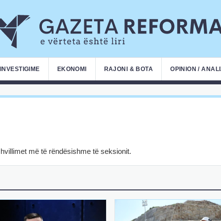
INVESTIGIME
EKONOMI
RAJONI & BOTA
OPINION / ANAL
zhvillimet më të rëndësishme të seksionit.