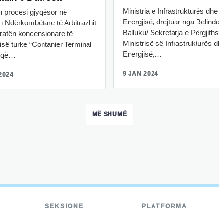
Ministria e Infrastrukturës dhe
 procesi gjyqësor në
Energjisë, drejtuar nga Belind
n Ndërkombëtare të Arbitrazhit
Balluku/ Sekretarja e Përgjit
tratën koncensionare të
Ministrisë së Infrastrukturës 
së turke “Contanier Terminal
Energjisë,…
” që…
9 JAN 2024
2024
MË SHUMË
SEKSIONE
PLATFORMA