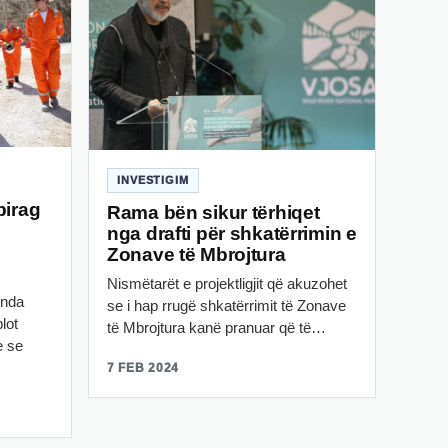
INVESTIGIM
pirag
Rama bën sikur tërhiqet
nga drafti për shkatërrimin e
Zonave të Mbrojtura
Nismëtarët e projektligjit që akuzohet
inda
se i hap rrugë shkatërrimit të Zonave
lot
të Mbrojtura kanë pranuar që të…
e se
7 FEB 2024