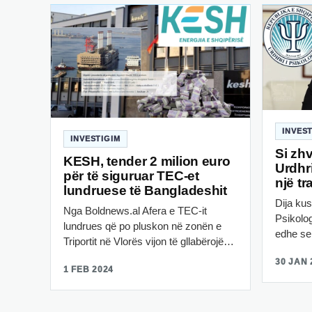
INVES
INVESTIGIM
Si zh
KESH, tender 2 milion euro
Urdhri
për të siguruar TEC-et
një tr
lundruese të Bangladeshit
Dija kus
Nga Boldnews.al Afera e TEC-it
Psikolog
lundrues që po pluskon në zonën e
edhe se
Triportit në Vlorës vijon të gllabërojë…
30 JAN 
1 FEB 2024