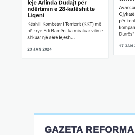
leje Arlinda Dudajt për
Avancon
ndërtimin e 28-katëshit te
Gjykatë
Liqeni
për kon
Këshilli Kombëtar i Territorit (KKT) më
kompani
në krye Edi Ramën, ka miratuar vitin e
Durrës
shkuar një sërë lejesh…
17 JAN 
23 JAN 2024
GAZETA REFORMA