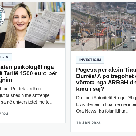
TIGIM
INVESTIGIM
vaten psikologët nga
Pagesa për aksin Tira
/ Tarifë 1500 euro për
Durrës/ A po tregohet 
ajnim
vërteta nga ARRSH d
kreu i saj?
hton. Por tek Urdhri i
ut ta shesin më shtrenjtë
Drejtori i Autoritetit Rrugor Shq
 sa në universitetet më të…
Evis Berberi, i ftuar në një inte
Ora News, ka folur lidhur…
2024
30 JAN 2024