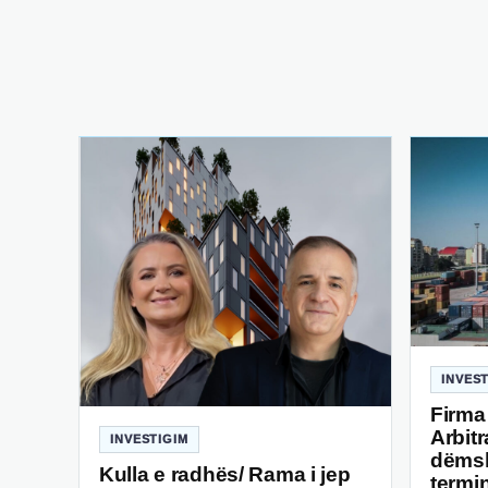
INVES
Firma
Arbit
INVESTIGIM
dëmsh
Kulla e radhës/ Rama i jep
termin