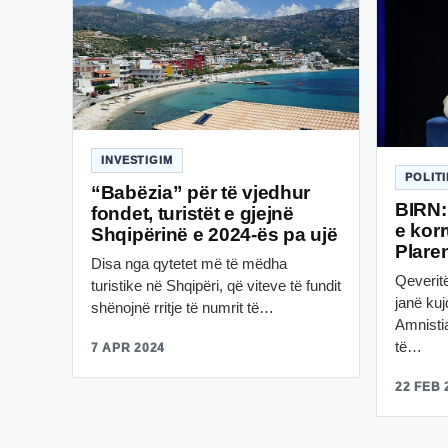
INVESTIGIM
POLIT
“Babëzia” për të vjedhur
BIRN:
fondet, turistët e gjejnë
e kor
Shqipërinë e 2024-ës pa ujë
Plare
Disa nga qytetet më të mëdha
Qeverit
turistike në Shqipëri, që viteve të fundit
janë kuj
shënojnë rritje të numrit të…
Amnistia
të…
7 APR 2024
22 FEB 