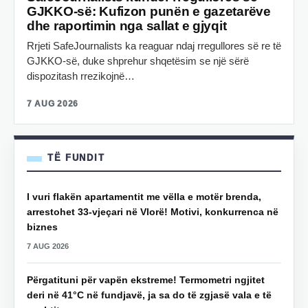
GJKKO-së: Kufizon punën e gazetarëve
dhe raportimin nga sallat e gjyqit
Rrjeti SafeJournalists ka reaguar ndaj rregullores së re të
GJKKO-së, duke shprehur shqetësim se një sërë
dispozitash rrezikojnë…
7 AUG 2026
TË FUNDIT
I vuri flakën apartamentit me vëlla e motër brenda,
arrestohet 33-vjeçari në Vlorë! Motivi, konkurrenca në
biznes
7 AUG 2026
Përgatituni për vapën ekstreme! Termometri ngjitet
deri në 41°C në fundjavë, ja sa do të zgjasë vala e të