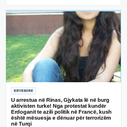
KRYESORE
U arrestua në Rinas, Gjykata lë në burg
aktivisten turke! Nga protestat kundër
Erdoganit te azili politik në Francë, kush
është mësuesja e dënuar për terrorizëm
në Turqi