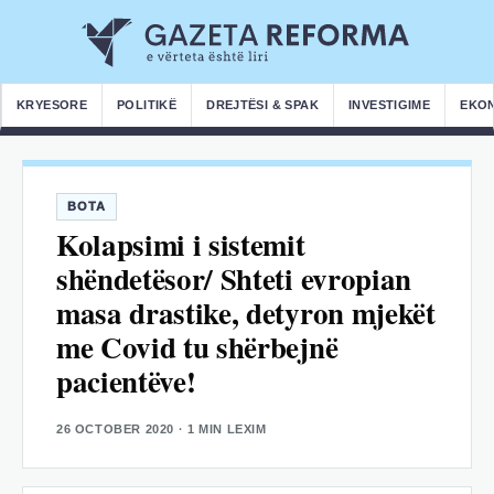
KRYESORE
POLITIKË
DREJTËSI & SPAK
INVESTIGIME
EKO
BOTA
Kolapsimi i sistemit
shëndetësor/ Shteti evropian
masa drastike, detyron mjekët
me Covid tu shërbejnë
pacientëve!
26 OCTOBER 2020
· 1 MIN LEXIM