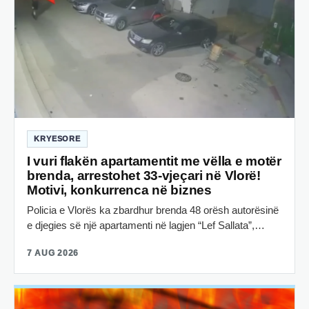
KRYESORE
I vuri flakën apartamentit me vëlla e motër
brenda, arrestohet 33-vjeçari në Vlorë!
Motivi, konkurrenca në biznes
Policia e Vlorës ka zbardhur brenda 48 orësh autorësinë
e djegies së një apartamenti në lagjen “Lef Sallata”,…
7 AUG 2026