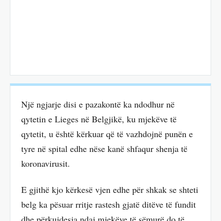
Një ngjarje disi e pazakontë ka ndodhur në
qytetin e Lieges në Belgjikë, ku mjekëve të
qytetit, u është kërkuar që të vazhdojnë punën e
tyre në spital edhe nëse kanë shfaqur shenja të
koronavirusit.
E gjithë kjo kërkesë vjen edhe për shkak se shteti
belg ka pësuar rritje rastesh gjatë ditëve të fundit
dhe përkujdesja ndaj mjekëve të sëmurë do të