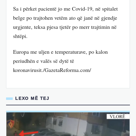
Sa i përket pacientë jo me Covid-19, në spitalet
belge po trajtohen vetëm ato që janë në gjendje
urgjente, teksa pjesa tjetër po merr trajtimin në
shtëpi.
Europa me uljen e temperaturave, po kalon
periudhën e valës së dytë të
koronavirusit./GazetaReforma.com/
LEXO MË TEJ