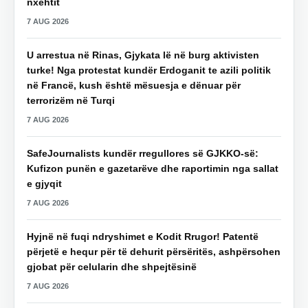
nxehtit
7 AUG 2026
U arrestua në Rinas, Gjykata lë në burg aktivisten
turke! Nga protestat kundër Erdoganit te azili politik
në Francë, kush është mësuesja e dënuar për
terrorizëm në Turqi
7 AUG 2026
SafeJournalists kundër rregullores së GJKKO-së:
Kufizon punën e gazetarëve dhe raportimin nga sallat
e gjyqit
7 AUG 2026
Hyjnë në fuqi ndryshimet e Kodit Rrugor! Patentë
përjetë e hequr për të dehurit përsëritës, ashpërsohen
gjobat për celularin dhe shpejtësinë
7 AUG 2026