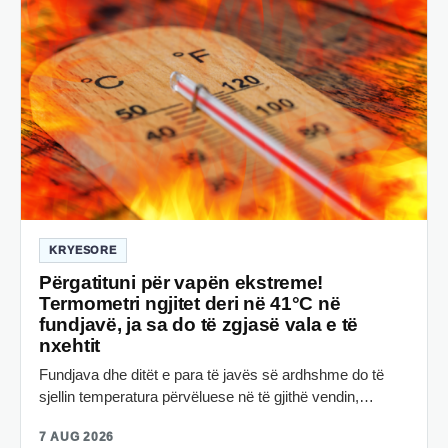
KRYESORE
Përgatituni për vapën ekstreme!
Termometri ngjitet deri në 41°C në
fundjavë, ja sa do të zgjasë vala e të
nxehtit
Fundjava dhe ditët e para të javës së ardhshme do të
sjellin temperatura përvëluese në të gjithë vendin,…
7 AUG 2026