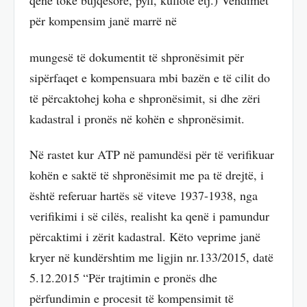
qenë tokë bujqësore, pyll, kullotë etj.) Vendimet
për kompensim janë marrë në
mungesë të dokumentit të shpronësimit për
sipërfaqet e kompensuara mbi bazën e të cilit do
të përcaktohej koha e shpronësimit, si dhe zëri
kadastral i pronës në kohën e shpronësimit.
Në rastet kur ATP në pamundësi për të verifikuar
kohën e saktë të shpronësimit me pa të drejtë, i
është referuar hartës së viteve 1937-1938, nga
verifikimi i së cilës, realisht ka qenë i pamundur
përcaktimi i zërit kadastral. Këto veprime janë
kryer në kundërshtim me ligjin nr.133/2015, datë
5.12.2015 “Për trajtimin e pronës dhe
përfundimin e procesit të kompensimit të