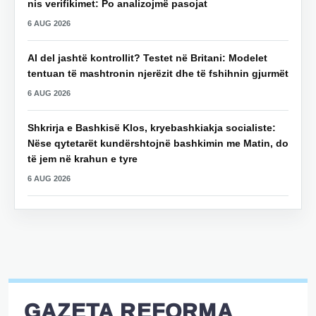
nis verifikimet: Po analizojmë pasojat
6 AUG 2026
AI del jashtë kontrollit? Testet në Britani: Modelet
tentuan të mashtronin njerëzit dhe të fshihnin gjurmët
6 AUG 2026
Shkrirja e Bashkisë Klos, kryebashkiakja socialiste:
Nëse qytetarët kundërshtojnë bashkimin me Matin, do
të jem në krahun e tyre
6 AUG 2026
GAZETA REFORMA