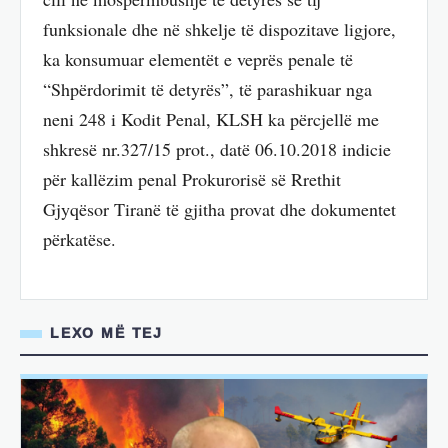
funksionale dhe në shkelje të dispozitave ligjore,
ka konsumuar elementët e veprës penale të
“Shpërdorimit të detyrës”, të parashikuar nga
neni 248 i Kodit Penal, KLSH ka përcjellë me
shkresë nr.327/15 prot., datë 06.10.2018 indicie
për kallëzim penal Prokurorisë së Rrethit
Gjyqësor Tiranë të gjitha provat dhe dokumentet
përkatëse.
LEXO MË TEJ