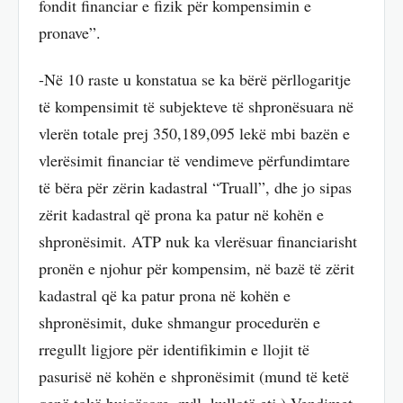
fondit financiar e fizik për kompensimin e
pronave”.
-Në 10 raste u konstatua se ka bërë përllogaritje
të kompensimit të subjekteve të shpronësuara në
vlerën totale prej 350,189,095 lekë mbi bazën e
vlerësimit financiar të vendimeve përfundimtare
të bëra për zërin kadastral “Truall”, dhe jo sipas
zërit kadastral që prona ka patur në kohën e
shpronësimit. ATP nuk ka vlerësuar financiarisht
pronën e njohur për kompensim, në bazë të zërit
kadastral që ka patur prona në kohën e
shpronësimit, duke shmangur procedurën e
rregullt ligjore për identifikimin e llojit të
pasurisë në kohën e shpronësimit (mund të ketë