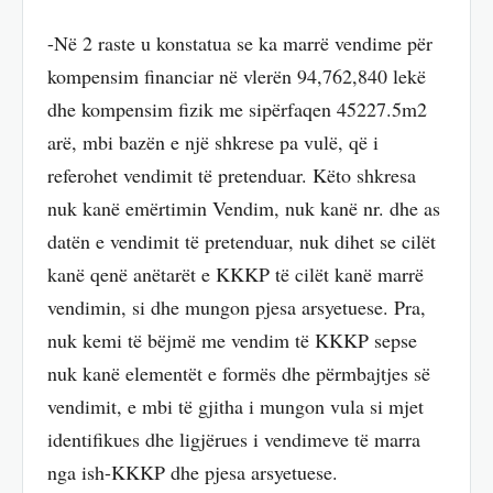
-Në 2 raste u konstatua se ka marrë vendime për
kompensim financiar në vlerën 94,762,840 lekë
dhe kompensim fizik me sipërfaqen 45227.5m2
arë, mbi bazën e një shkrese pa vulë, që i
referohet vendimit të pretenduar. Këto shkresa
nuk kanë emërtimin Vendim, nuk kanë nr. dhe as
datën e vendimit të pretenduar, nuk dihet se cilët
kanë qenë anëtarët e KKKP të cilët kanë marrë
vendimin, si dhe mungon pjesa arsyetuese. Pra,
nuk kemi të bëjmë me vendim të KKKP sepse
nuk kanë elementët e formës dhe përmbajtjes së
vendimit, e mbi të gjitha i mungon vula si mjet
identifikues dhe ligjërues i vendimeve të marra
nga ish-KKKP dhe pjesa arsyetuese.