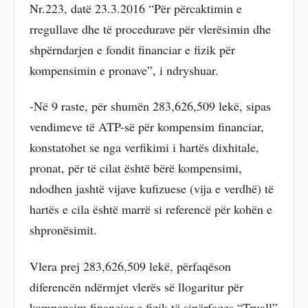
Nr.223, datë 23.3.2016 “Për përcaktimin e
rregullave dhe të procedurave për vlerësimin dhe
shpërndarjen e fondit financiar e fizik për
kompensimin e pronave”, i ndryshuar.
-Në 9 raste, për shumën 283,626,509 lekë, sipas
vendimeve të ATP-së për kompensim financiar,
konstatohet se nga verfikimi i hartës dixhitale,
pronat, për të cilat është bërë kompensimi,
ndodhen jashtë vijave kufizuese (vija e verdhë) të
hartës e cila është marrë si referencë për kohën e
shpronësimit.
Vlera prej 283,626,509 lekë, përfaqëson
diferencën ndërmjet vlerës së llogaritur për
kompensim financiar e fizik të sipërfaqes “Truall”