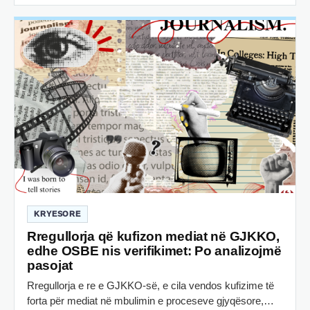
KRYESORE
Rregullorja që kufizon mediat në GJKKO,
edhe OSBE nis verifikimet: Po analizojmë
pasojat
Rregullorja e re e GJKKO-së, e cila vendos kufizime të
forta për mediat në mbulimin e proceseve gjyqësore,…