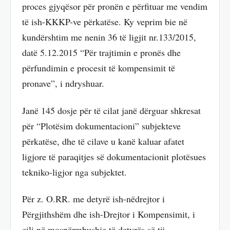
proces gjyqësor për pronën e përfituar me vendim
të ish-KKKP-ve përkatëse. Ky veprim bie në
kundërshtim me nenin 36 të ligjit nr.133/2015,
datë 5.12.2015 “Për trajtimin e pronës dhe
përfundimin e procesit të kompensimit të
pronave”, i ndryshuar.
Janë 145 dosje për të cilat janë dërguar shkresat
për “Plotësim dokumentacioni” subjekteve
përkatëse, dhe të cilave u kanë kaluar afatet
ligjore të paraqitjes së dokumentacionit plotësues
tekniko-ligjor nga subjektet.
Për z. O.RR. me detyrë ish-nëdrejtor i
Përgjithshëm dhe ish-Drejtor i Kompensimit, i
cili në mospërmbushje të detyrës së tij