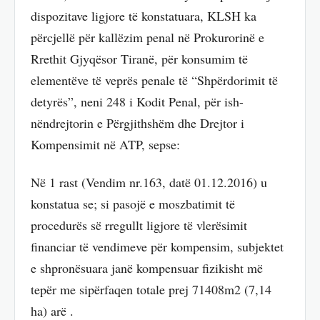
dispozitave ligjore të konstatuara, KLSH ka
përcjellë për kallëzim penal në Prokurorinë e
Rrethit Gjyqësor Tiranë, për konsumim të
elementëve të veprës penale të “Shpërdorimit të
detyrës”, neni 248 i Kodit Penal, për ish-
nëndrejtorin e Përgjithshëm dhe Drejtor i
Kompensimit në ATP, sepse:
Në 1 rast (Vendim nr.163, datë 01.12.2016) u
konstatua se; si pasojë e moszbatimit të
procedurës së rregullt ligjore të vlerësimit
financiar të vendimeve për kompensim, subjektet
e shpronësuara janë kompensuar fizikisht më
tepër me sipërfaqen totale prej 71408m2 (7,14
ha) arë .