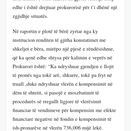
edhe i është drejtuar prokurorisë për t’i dhënë një
zgjidhje situatës.
Në raportin e plotë të bërë zyrtar nga ky
institucion renditen të gjitha konstatimet me
shkeljet e bëra, mirëpo një pjesë e rëndësishme,
që ka qenë edhe shtysa për kalimin e veprës në
Prokurori është: “Ka ndryshuar gjendjen e llojit
të pronës nga tokë arë, shkurre, tokë pa fryt në
truall ,duke ndryshuar vlerën e kompensimit në
dëm të shtetit, si pasojë e moszbatimit të
procedurës së rregullt ligjore të vlerësimit
financiar të vendimeve për kompensim me efekte
financiare negative në fondin e kompensimit të
ish-pronarëve në vlerën 736,006 mijë lekë.