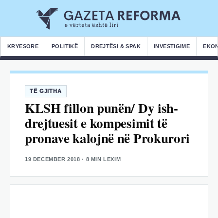
KRYESORE
POLITIKË
DREJTËSI & SPAK
INVESTIGIME
EKO
TË GJITHA
KLSH fillon punën/ Dy ish-
drejtuesit e kompesimit të
pronave kalojnë në Prokurori
19 DECEMBER 2018
· 8 MIN LEXIM