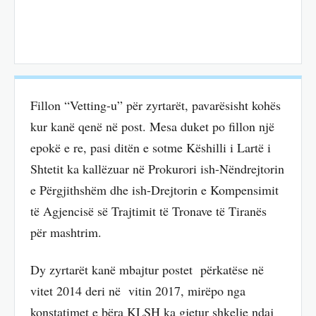
Fillon “Vetting-u” për zyrtarët, pavarësisht kohës
kur kanë qenë në post. Mesa duket po fillon një
epokë e re, pasi ditën e sotme Këshilli i Lartë i
Shtetit ka kallëzuar në Prokurori ish-Nëndrejtorin
e Përgjithshëm dhe ish-Drejtorin e Kompensimit
të Agjencisë së Trajtimit të Tronave të Tiranës
për mashtrim.
Dy zyrtarët kanë mbajtur postet përkatëse në
vitet 2014 deri në vitin 2017, mirëpo nga
konstatimet e bëra KLSH ka gjetur shkelje ndaj