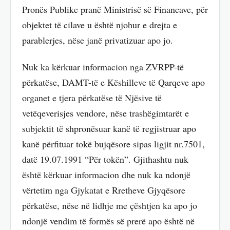
Pronës Publike pranë Ministrisë së Financave, për
objektet të cilave u është njohur e drejta e
parablerjes, nëse janë privatizuar apo jo.
Nuk ka kërkuar informacion nga ZVRPP-të
përkatëse, DAMT-të e Këshilleve të Qarqeve apo
organet e tjera përkatëse të Njësive të
vetëqeverisjes vendore, nëse trashëgimtarët e
subjektit të shpronësuar kanë të regjistruar apo
kanë përfituar tokë bujqësore sipas ligjit nr.7501,
datë 19.07.1991 “Për tokën”. Gjithashtu nuk
është kërkuar informacion dhe nuk ka ndonjë
vërtetim nga Gjykatat e Rretheve Gjyqësore
përkatëse, nëse në lidhje me çështjen ka apo jo
ndonjë vendim të formës së prerë apo është në