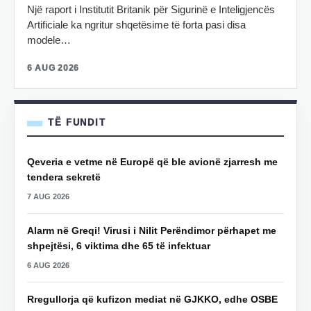
Një raport i Institutit Britanik për Sigurinë e Inteligjencës
Artificiale ka ngritur shqetësime të forta pasi disa
modele…
6 AUG 2026
TË FUNDIT
Qeveria e vetme në Europë që ble avionë zjarresh me
tendera sekretë
7 AUG 2026
Alarm në Greqi! Virusi i Nilit Perëndimor përhapet me
shpejtësi, 6 viktima dhe 65 të infektuar
6 AUG 2026
Rregullorja që kufizon mediat në GJKKO, edhe OSBE