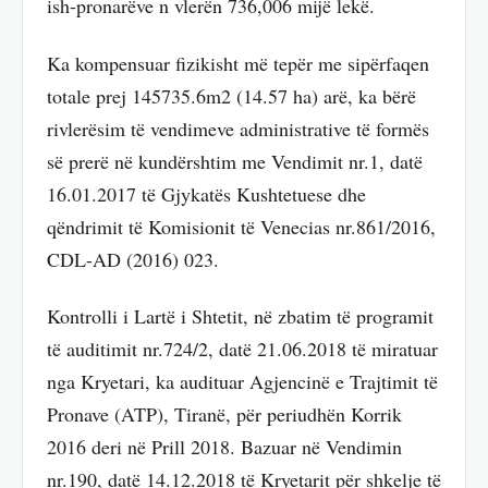
ish-pronarëve n vlerën 736,006 mijë lekë.
Ka kompensuar fizikisht më tepër me sipërfaqen
totale prej 145735.6m2 (14.57 ha) arë, ka bërë
rivlerësim të vendimeve administrative të formës
së prerë në kundërshtim me Vendimit nr.1, datë
16.01.2017 të Gjykatës Kushtetuese dhe
qëndrimit të Komisionit të Venecias nr.861/2016,
CDL-AD (2016) 023.
Kontrolli i Lartë i Shtetit, në zbatim të programit
të auditimit nr.724/2, datë 21.06.2018 të miratuar
nga Kryetari, ka audituar Agjencinë e Trajtimit të
Pronave (ATP), Tiranë, për periudhën Korrik
2016 deri në Prill 2018. Bazuar në Vendimin
nr.190, datë 14.12.2018 të Kryetarit për shkelje të