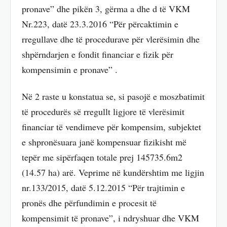
pronave” dhe pikën 3, gërma a dhe d të VKM
Nr.223, datë 23.3.2016 “Për përcaktimin e
rregullave dhe të procedurave për vlerësimin dhe
shpërndarjen e fondit financiar e fizik për
kompensimin e pronave” .
Në 2 raste u konstatua se, si pasojë e moszbatimit
të procedurës së rregullt ligjore të vlerësimit
financiar të vendimeve për kompensim, subjektet
e shpronësuara janë kompensuar fizikisht më
tepër me sipërfaqen totale prej 145735.6m2
(14.57 ha) arë. Veprime në kundërshtim me ligjin
nr.133/2015, datë 5.12.2015 “Për trajtimin e
pronës dhe përfundimin e procesit të
kompensimit të pronave”, i ndryshuar dhe VKM