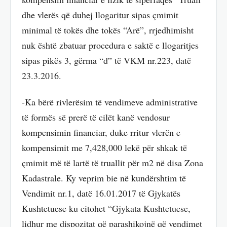
dhe vlerës që duhej llogaritur sipas çmimit
minimal të tokës dhe tokës “Arë”, rrjedhimisht
nuk është zbatuar procedura e saktë e llogaritjes
sipas pikës 3, gërma “d” të VKM nr.223, datë
23.3.2016.
-Ka bërë rivlerësim të vendimeve administrative
të formës së prerë të cilët kanë vendosur
kompensimin financiar, duke rritur vlerën e
kompensimit me 7,428,000 lekë për shkak të
çmimit më të lartë të truallit për m2 në disa Zona
Kadastrale. Ky veprim bie në kundërshtim të
Vendimit nr.1, datë 16.01.2017 të Gjykatës
Kushtetuese ku citohet “Gjykata Kushtetuese,
lidhur me dispozitat që parashikojnë që vendimet