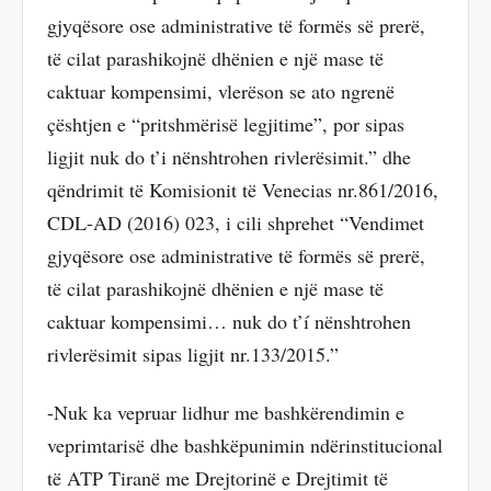
gjyqësore ose administrative të formës së prerë,
të cilat parashikojnë dhënien e një mase të
caktuar kompensimi, vlerëson se ato ngrenë
çështjen e “pritshmërisë legjitime”, por sipas
ligjit nuk do t’i nënshtrohen rivlerësimit.” dhe
qëndrimit të Komisionit të Venecias nr.861/2016,
CDL-AD (2016) 023, i cili shprehet “Vendimet
gjyqësore ose administrative të formës së prerë,
të cilat parashikojnë dhënien e një mase të
caktuar kompensimi… nuk do t’í nënshtrohen
rivlerësimit sipas ligjit nr.133/2015.”
-Nuk ka vepruar lidhur me bashkërendimin e
veprimtarisë dhe bashkëpunimin ndërinstitucional
të ATP Tiranë me Drejtorinë e Drejtimit të