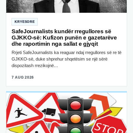
KRYESORE
SafeJournalists kundër rregullores së
GJKKO-së: Kufizon punën e gazetarëve
dhe raportimin nga sallat e gjyqit
Rrjeti SafeJournalists ka reaguar ndaj rregullores së re të
GJKKO-së, duke shprehur shqetësim se një sërë
dispozitash rrezikojnë…
7 AUG 2026