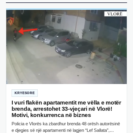
KRYESORE
I vuri flakën apartamentit me vëlla e motër
brenda, arrestohet 33-vjeçari në Vlorë!
Motivi, konkurrenca në biznes
Policia e Vlorës ka zbardhur brenda 48 orësh autorësinë
e djegies së një apartamenti në lagjen “Lef Sallata”,…