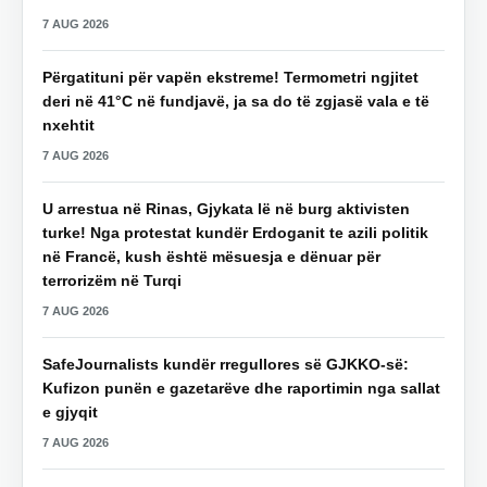
7 AUG 2026
Përgatituni për vapën ekstreme! Termometri ngjitet
deri në 41°C në fundjavë, ja sa do të zgjasë vala e të
nxehtit
7 AUG 2026
U arrestua në Rinas, Gjykata lë në burg aktivisten
turke! Nga protestat kundër Erdoganit te azili politik
në Francë, kush është mësuesja e dënuar për
terrorizëm në Turqi
7 AUG 2026
SafeJournalists kundër rregullores së GJKKO-së:
Kufizon punën e gazetarëve dhe raportimin nga sallat
e gjyqit
7 AUG 2026