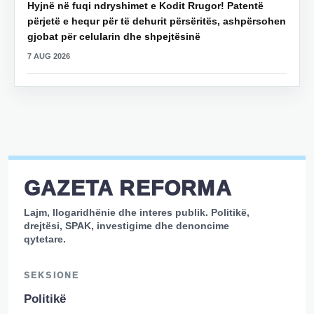
Hyjnë në fuqi ndryshimet e Kodit Rrugor! Patentë
përjetë e hequr për të dehurit përsëritës, ashpërsohen
gjobat për celularin dhe shpejtësinë
7 AUG 2026
GAZETA REFORMA
Lajm, llogaridhënie dhe interes publik. Politikë,
drejtësi, SPAK, investigime dhe denoncime
qytetare.
SEKSIONE
Politikë