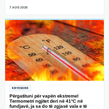
7 AUG 2026
KRYESORE
Përgatituni për vapën ekstreme!
Termometri ngjitet deri në 41°C në
fundjavë, ja sa do të zgjasë vala e të