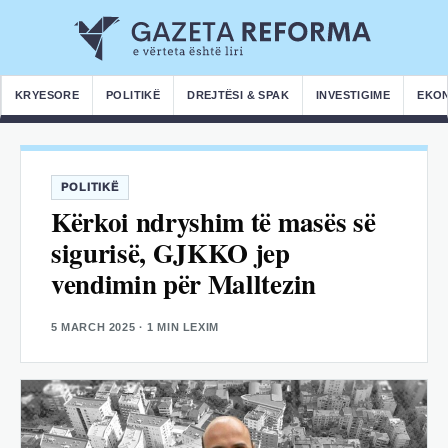
KRYESORE
POLITIKË
DREJTËSI & SPAK
INVESTIGIME
EKO
POLITIKË
Kërkoi ndryshim të masës së
sigurisë, GJKKO jep
vendimin për Malltezin
5 MARCH 2025
· 1 MIN LEXIM