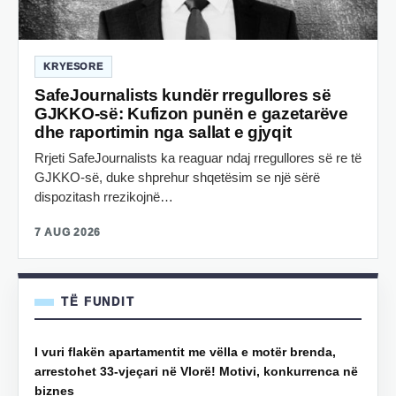
KRYESORE
SafeJournalists kundër rregullores së
GJKKO-së: Kufizon punën e gazetarëve
dhe raportimin nga sallat e gjyqit
Rrjeti SafeJournalists ka reaguar ndaj rregullores së re të
GJKKO-së, duke shprehur shqetësim se një sërë
dispozitash rrezikojnë…
7 AUG 2026
TË FUNDIT
I vuri flakën apartamentit me vëlla e motër brenda,
arrestohet 33-vjeçari në Vlorë! Motivi, konkurrenca në
biznes