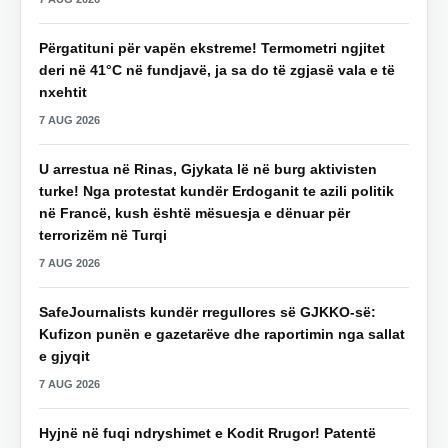
Përgatituni për vapën ekstreme! Termometri ngjitet
deri në 41°C në fundjavë, ja sa do të zgjasë vala e të
nxehtit
7 AUG 2026
U arrestua në Rinas, Gjykata lë në burg aktivisten
turke! Nga protestat kundër Erdoganit te azili politik
në Francë, kush është mësuesja e dënuar për
terrorizëm në Turqi
7 AUG 2026
SafeJournalists kundër rregullores së GJKKO-së:
Kufizon punën e gazetarëve dhe raportimin nga sallat
e gjyqit
7 AUG 2026
Hyjnë në fuqi ndryshimet e Kodit Rrugor! Patentë