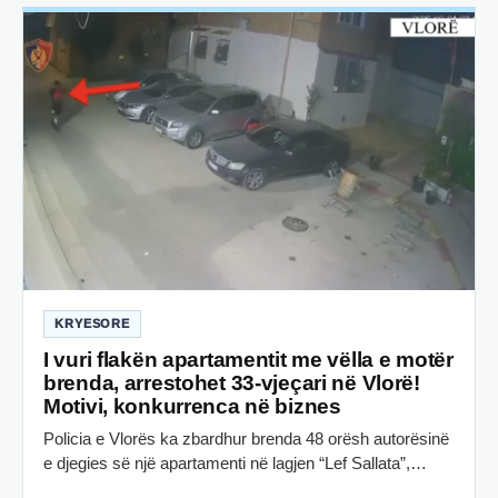
KRYESORE
I vuri flakën apartamentit me vëlla e motër
brenda, arrestohet 33-vjeçari në Vlorë!
Motivi, konkurrenca në biznes
Policia e Vlorës ka zbardhur brenda 48 orësh autorësinë
e djegies së një apartamenti në lagjen “Lef Sallata”,…