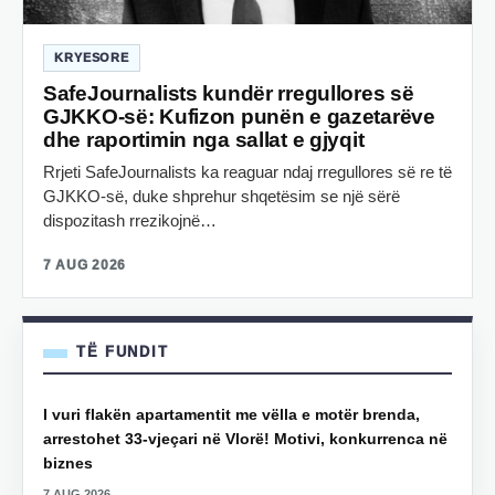
KRYESORE
SafeJournalists kundër rregullores së
GJKKO-së: Kufizon punën e gazetarëve
dhe raportimin nga sallat e gjyqit
Rrjeti SafeJournalists ka reaguar ndaj rregullores së re të
GJKKO-së, duke shprehur shqetësim se një sërë
dispozitash rrezikojnë…
7 AUG 2026
TË FUNDIT
I vuri flakën apartamentit me vëlla e motër brenda,
arrestohet 33-vjeçari në Vlorë! Motivi, konkurrenca në
biznes
7 AUG 2026