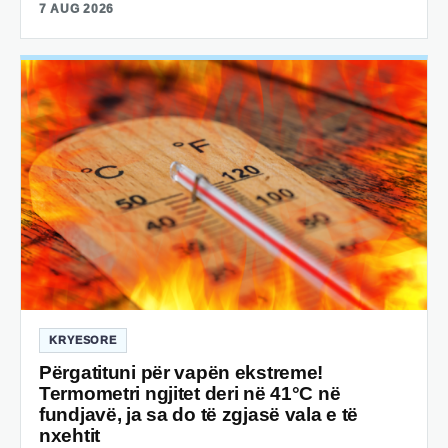
7 AUG 2026
KRYESORE
Përgatituni për vapën ekstreme!
Termometri ngjitet deri në 41°C në
fundjavë, ja sa do të zgjasë vala e të
nxehtit