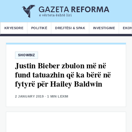
KRYESORE
POLITIKË
DREJTËSI & SPAK
INVESTIGIME
EKO
SHOWBIZ
Justin Bieber zbulon më në
fund tatuazhin që ka bërë në
fytyrë për Hailey Baldwin
2 JANUARY 2019
· 1 MIN LEXIM