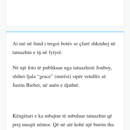
Ai më në fund i tregoi botës se çfarë shkruhej në
tatuazhin e tij në fytyrë.
Në një foto të publikuar nga tatuazhisti Jonboy,
shihet fjala “grace” (mirësi) sipër vetullës së
Justin Bieber, në anën e djathtë.
Këngëtari e ka mbajtur të mbuluar tatuazhin që
prej muajit nëntor. Që në atë kohë një burim tha