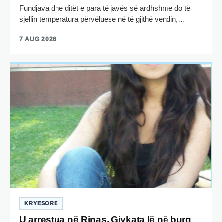
Fundjava dhe ditët e para të javës së ardhshme do të
sjellin temperatura përvëluese në të gjithë vendin,…
7 AUG 2026
KRYESORE
U arrestua në Rinas, Gjykata lë në burg