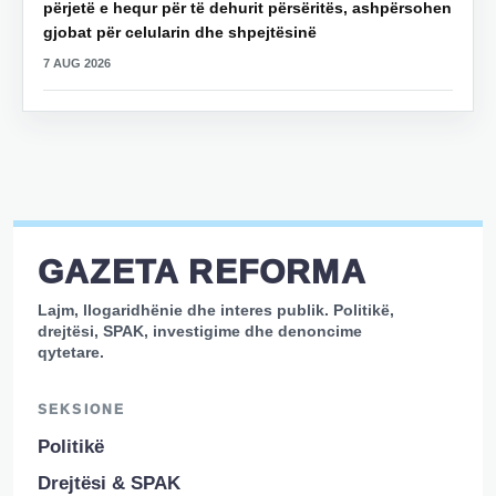
përjetë e hequr për të dehurit përsëritës, ashpërsohen
gjobat për celularin dhe shpejtësinë
7 AUG 2026
GAZETA REFORMA
Lajm, llogaridhënie dhe interes publik. Politikë,
drejtësi, SPAK, investigime dhe denoncime
qytetare.
SEKSIONE
Politikë
Drejtësi & SPAK