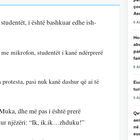
çon
Aer
studentët, i është bashkuar edhe ish-
6 A
Hor
ab
ë me mikrofon, studentët i kanë ndërprerë
par
fam
6 A
 protesta, pasi nuk kanë dashur që ai të
Eu
tur
5 A
Muka, dhe më pas i është prerë
Qev
aer
ritur njëzëri: “Ik, ik.ik…zhduku!”
në 
eu