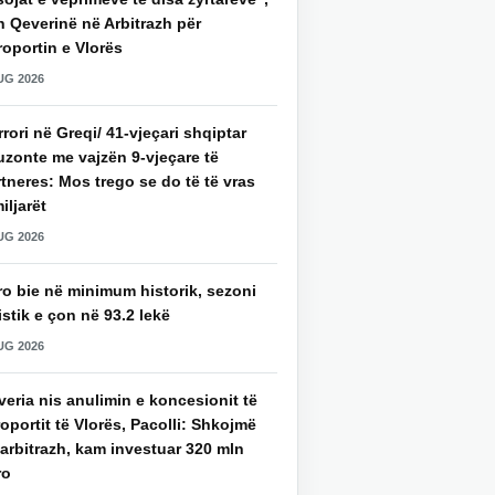
 Qeverinë në Arbitrazh për
oportin e Vlorës
UG 2026
rori në Greqi/ 41-vjeçari shqiptar
uzonte me vajzën 9-vjeçare të
tneres: Mos trego se do të të vras
iljarët
UG 2026
ro bie në minimum historik, sezoni
istik e çon në 93.2 lekë
UG 2026
eria nis anulimin e koncesionit të
oportit të Vlorës, Pacolli: Shkojmë
arbitrazh, kam investuar 320 mln
ro