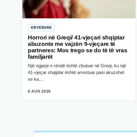
KRYESORE
Horrori në Greqi/ 41-vjeçari shqiptar
abuzonte me vajzën 9-vjeçare të
partneres: Mos trego se do të të vras
familjarët
Një ngjarje e rëndë është zbuluar në Greqi, ku një
41-vjeçar shqiptar është arrestuar pasi akuzohet
se ka…
6 AUG 2026