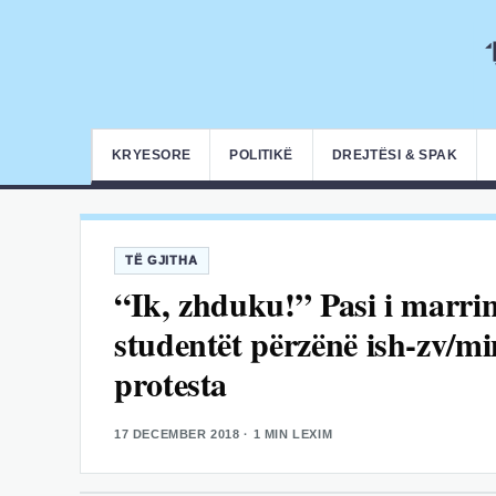
KRYESORE
POLITIKË
DREJTËSI & SPAK
TË GJITHA
“Ik, zhduku!” Pasi i marri
studentët përzënë ish-zv/mi
protesta
17 DECEMBER 2018
· 1 MIN LEXIM