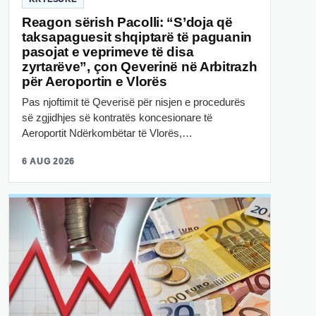
Reagon sërish Pacolli: “S’doja që
taksapaguesit shqiptarë të paguanin
pasojat e veprimeve të disa
zyrtarëve”, çon Qeverinë në Arbitrazh
për Aeroportin e Vlorës
Pas njoftimit të Qeverisë për nisjen e procedurës
së zgjidhjes së kontratës koncesionare të
Aeroportit Ndërkombëtar të Vlorës,…
6 AUG 2026