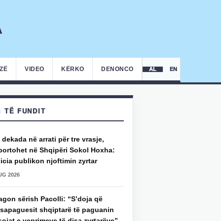
IZË
VIDEO
KËRKO
DENONCO
AL
EN
TË FUNDIT
 dekada në arrati për tre vrasje,
portohet në Shqipëri Sokol Hoxha:
icia publikon njoftimin zyrtar
UG 2026
gon sërish Pacolli: “S’doja që
ksapaguesit shqiptarë të paguanin
ojat e veprimeve të disa zyrtarëve”,