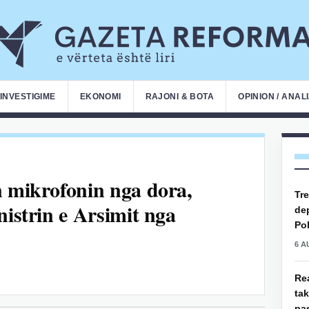
INVESTIGIME
EKONOMI
RAJONI & BOTA
OPINION / ANAL
n mikrofonin nga dora,
Tre
nistrin e Arsimit nga
de
Pol
6 A
Rea
ta
pas