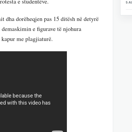
rotesta e studentëve.
5 A
it dha dorëheqjen pas 15 ditësh në detyrë
e demaskimin e figurave të njohura
ë kapur me plagjiaturë.