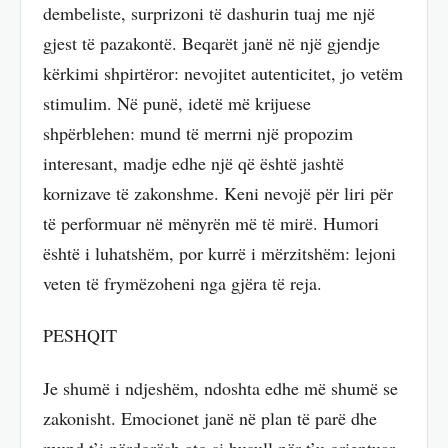
dembeliste, surprizoni të dashurin tuaj me një
gjest të pazakontë. Beqarët janë në një gjendje
kërkimi shpirtëror: nevojitet autenticitet, jo vetëm
stimulim. Në punë, idetë më krijuese
shpërblehen: mund të merrni një propozim
interesant, madje edhe një që është jashtë
kornizave të zakonshme. Keni nevojë për liri për
të performuar në mënyrën më të mirë. Humori
është i luhatshëm, por kurrë i mërzitshëm: lejoni
veten të frymëzoheni nga gjëra të reja.
PESHQIT
Je shumë i ndjeshëm, ndoshta edhe më shumë se
zakonisht. Emocionet janë në plan të parë dhe
mund t’i përdorësh ato si busull për t’u orientuar