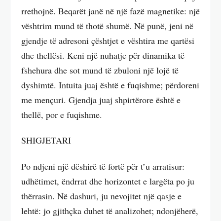
rrethojnë. Beqarët janë në një fazë magnetike: një
vështrim mund të thotë shumë. Në punë, jeni në
gjendje të adresoni çështjet e vështira me qartësi
dhe thellësi. Keni një nuhatje për dinamika të
fshehura dhe sot mund të zbuloni një lojë të
dyshimtë. Intuita juaj është e fuqishme; përdoreni
me mençuri. Gjendja juaj shpirtërore është e
thellë, por e fuqishme.
SHIGJETARI
Po ndjeni një dëshirë të fortë për t’u arratisur:
udhëtimet, ëndrrat dhe horizontet e largëta po ju
thërrasin. Në dashuri, ju nevojitet një qasje e
lehtë: jo gjithçka duhet të analizohet; ndonjëherë,