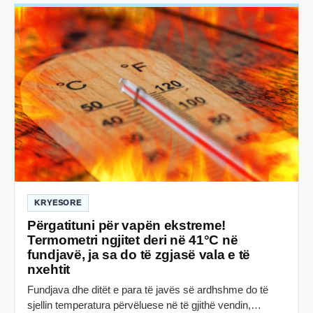
KRYESORE
Përgatituni për vapën ekstreme!
Termometri ngjitet deri në 41°C në
fundjavë, ja sa do të zgjasë vala e të
nxehtit
Fundjava dhe ditët e para të javës së ardhshme do të
sjellin temperatura përvëluese në të gjithë vendin,…