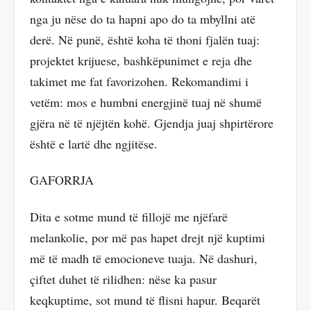
nga ju nëse do ta hapni apo do ta mbyllni atë
derë. Në punë, është koha të thoni fjalën tuaj:
projektet krijuese, bashkëpunimet e reja dhe
takimet me fat favorizohen. Rekomandimi i
vetëm: mos e humbni energjinë tuaj në shumë
gjëra në të njëjtën kohë. Gjendja juaj shpirtërore
është e lartë dhe ngjitëse.
GAFORRJA
Dita e sotme mund të fillojë me njëfarë
melankolie, por më pas hapet drejt një kuptimi
më të madh të emocioneve tuaja. Në dashuri,
çiftet duhet të rilidhen: nëse ka pasur
keqkuptime, sot mund të flisni hapur. Beqarët