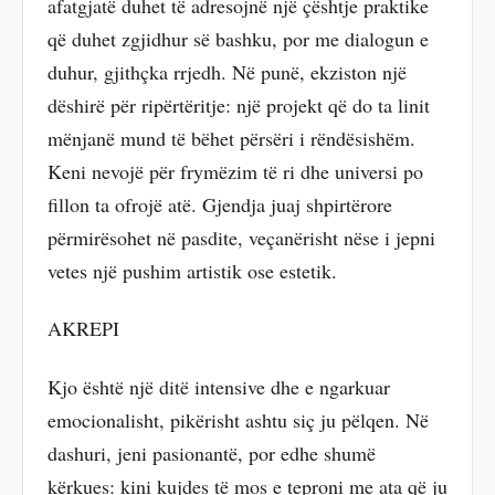
afatgjatë duhet të adresojnë një çështje praktike
që duhet zgjidhur së bashku, por me dialogun e
duhur, gjithçka rrjedh. Në punë, ekziston një
dëshirë për ripërtëritje: një projekt që do ta linit
mënjanë mund të bëhet përsëri i rëndësishëm.
Keni nevojë për frymëzim të ri dhe universi po
fillon ta ofrojë atë. Gjendja juaj shpirtërore
përmirësohet në pasdite, veçanërisht nëse i jepni
vetes një pushim artistik ose estetik.
AKREPI
Kjo është një ditë intensive dhe e ngarkuar
emocionalisht, pikërisht ashtu siç ju pëlqen. Në
dashuri, jeni pasionantë, por edhe shumë
kërkues: kini kujdes të mos e teproni me ata që ju