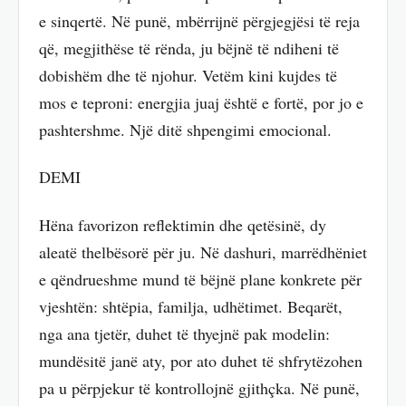
e sinqertë. Në punë, mbërrijnë përgjegjësi të reja
që, megjithëse të rënda, ju bëjnë të ndiheni të
dobishëm dhe të njohur. Vetëm kini kujdes të
mos e teproni: energjia juaj është e fortë, por jo e
pashtershme. Një ditë shpengimi emocional.
DEMI
Hëna favorizon reflektimin dhe qetësinë, dy
aleatë thelbësorë për ju. Në dashuri, marrëdhëniet
e qëndrueshme mund të bëjnë plane konkrete për
vjeshtën: shtëpia, familja, udhëtimet. Beqarët,
nga ana tjetër, duhet të thyejnë pak modelin:
mundësitë janë aty, por ato duhet të shfrytëzohen
pa u përpjekur të kontrollojnë gjithçka. Në punë,