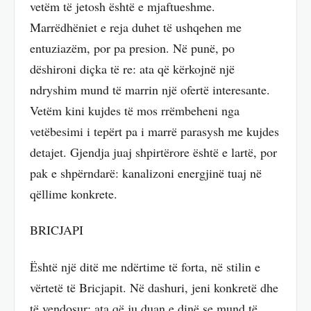
vetëm të jetosh është e mjaftueshme.
Marrëdhëniet e reja duhet të ushqehen me
entuziazëm, por pa presion. Në punë, po
dëshironi diçka të re: ata që kërkojnë një
ndryshim mund të marrin një ofertë interesante.
Vetëm kini kujdes të mos rrëmbeheni nga
vetëbesimi i tepërt pa i marrë parasysh me kujdes
detajet. Gjendja juaj shpirtërore është e lartë, por
pak e shpërndarë: kanalizoni energjinë tuaj në
qëllime konkrete.
BRICJAPI
Është një ditë me ndërtime të forta, në stilin e
vërtetë të Bricjapit. Në dashuri, jeni konkretë dhe
të vendosur: ata që ju duan e dinë se mund të