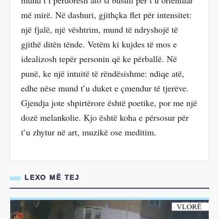
më mirë. Në dashuri, gjithçka flet për intensitet:
një fjalë, një vështrim, mund të ndryshojë të
gjithë ditën tënde. Vetëm ki kujdes të mos e
idealizosh tepër personin që ke përballë. Në
punë, ke një intuitë të rëndësishme: ndiqe atë,
edhe nëse mund t’u duket e çmendur të tjerëve.
Gjendja jote shpirtërore është poetike, por me një
dozë melankolie. Kjo është koha e përsosur për
t’u zhytur në art, muzikë ose meditim.
LEXO MË TEJ