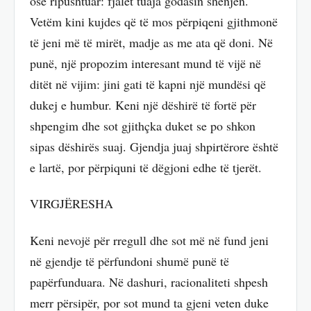
ose ripushtuar: fjalët tuaja godasin shenjën.
Vetëm kini kujdes që të mos përpiqeni gjithmonë
të jeni më të mirët, madje as me ata që doni. Në
punë, një propozim interesant mund të vijë në
ditët në vijim: jini gati të kapni një mundësi që
dukej e humbur. Keni një dëshirë të fortë për
shpengim dhe sot gjithçka duket se po shkon
sipas dëshirës suaj. Gjendja juaj shpirtërore është
e lartë, por përpiquni të dëgjoni edhe të tjerët.
VIRGJËRESHA
Keni nevojë për rregull dhe sot më në fund jeni
në gjendje të përfundoni shumë punë të
papërfunduara. Në dashuri, racionaliteti shpesh
merr përsipër, por sot mund ta gjeni veten duke