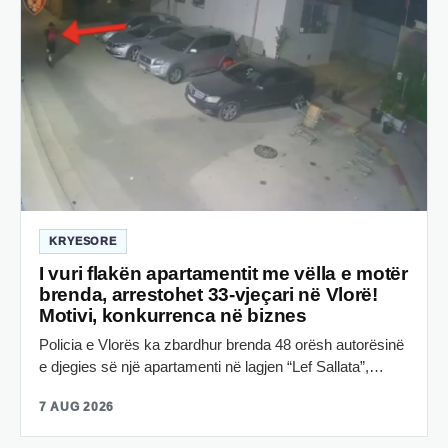
KRYESORE
I vuri flakën apartamentit me vëlla e motër
brenda, arrestohet 33-vjeçari në Vlorë!
Motivi, konkurrenca në biznes
Policia e Vlorës ka zbardhur brenda 48 orësh autorësinë
e djegies së një apartamenti në lagjen “Lef Sallata”,…
7 AUG 2026