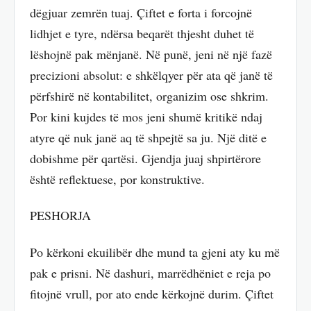
dëgjuar zemrën tuaj. Çiftet e forta i forcojnë
lidhjet e tyre, ndërsa beqarët thjesht duhet të
lëshojnë pak mënjanë. Në punë, jeni në një fazë
precizioni absolut: e shkëlqyer për ata që janë të
përfshirë në kontabilitet, organizim ose shkrim.
Por kini kujdes të mos jeni shumë kritikë ndaj
atyre që nuk janë aq të shpejtë sa ju. Një ditë e
dobishme për qartësi. Gjendja juaj shpirtërore
është reflektuese, por konstruktive.
PESHORJA
Po kërkoni ekuilibër dhe mund ta gjeni aty ku më
pak e prisni. Në dashuri, marrëdhëniet e reja po
fitojnë vrull, por ato ende kërkojnë durim. Çiftet