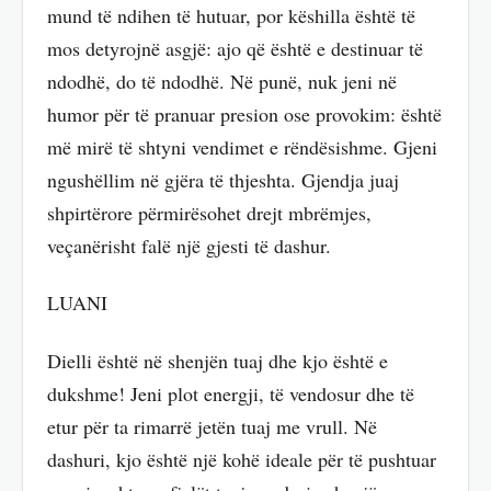
mund të ndihen të hutuar, por këshilla është të
mos detyrojnë asgjë: ajo që është e destinuar të
ndodhë, do të ndodhë. Në punë, nuk jeni në
humor për të pranuar presion ose provokim: është
më mirë të shtyni vendimet e rëndësishme. Gjeni
ngushëllim në gjëra të thjeshta. Gjendja juaj
shpirtërore përmirësohet drejt mbrëmjes,
veçanërisht falë një gjesti të dashur.
LUANI
Dielli është në shenjën tuaj dhe kjo është e
dukshme! Jeni plot energji, të vendosur dhe të
etur për ta rimarrë jetën tuaj me vrull. Në
dashuri, kjo është një kohë ideale për të pushtuar