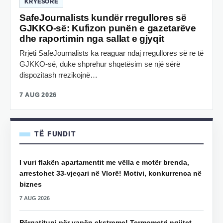
KRYESORE
SafeJournalists kundër rregullores së
GJKKO-së: Kufizon punën e gazetarëve
dhe raportimin nga sallat e gjyqit
Rrjeti SafeJournalists ka reaguar ndaj rregullores së re të
GJKKO-së, duke shprehur shqetësim se një sërë
dispozitash rrezikojnë…
7 AUG 2026
TË FUNDIT
I vuri flakën apartamentit me vëlla e motër brenda,
arrestohet 33-vjeçari në Vlorë! Motivi, konkurrenca në
biznes
7 AUG 2026
Përgatituni për vapën ekstreme! Termometri ngjitet