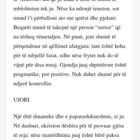
mbështeten tek ju. Nëse ka ndonjë tension, sot
mund t’i përballoni ato me qetësi dhe pjekuri.
Beqarët mund të takojnë një person “serioz” që
ua tërheq vëmendjen. Në punë, jeni shumë të
përqendruar në qëllimet afatgjata: tani është koha
për të mbjellë farat, edhe nëse frytet nuk do të
vijnë për disa muaj. Gjendja juaj shpirtërore është
pragmatike, por pozitive. Nuk duhet shumë për të
ndjerë kontrollin.
UJORI
Një ditë dinamike dhe e paparashikueshme, si ju.
Në dashuri, ekziston dëshira për të provuar gjëra
të reja: nëse marrëdhënia juaj është bërë paksa