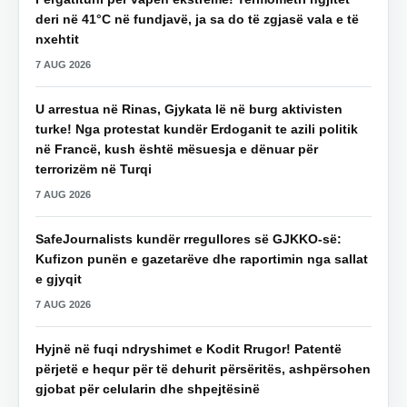
deri në 41°C në fundjavë, ja sa do të zgjasë vala e të
nxehtit
7 AUG 2026
U arrestua në Rinas, Gjykata lë në burg aktivisten
turke! Nga protestat kundër Erdoganit te azili politik
në Francë, kush është mësuesja e dënuar për
terrorizëm në Turqi
7 AUG 2026
SafeJournalists kundër rregullores së GJKKO-së:
Kufizon punën e gazetarëve dhe raportimin nga sallat
e gjyqit
7 AUG 2026
Hyjnë në fuqi ndryshimet e Kodit Rrugor! Patentë
përjetë e hequr për të dehurit përsëritës, ashpërsohen
gjobat për celularin dhe shpejtësinë