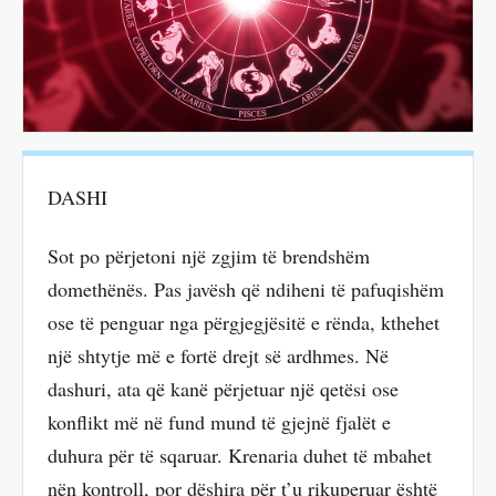
DASHI
Sot po përjetoni një zgjim të brendshëm
domethënës. Pas javësh që ndiheni të pafuqishëm
ose të penguar nga përgjegjësitë e rënda, kthehet
një shtytje më e fortë drejt së ardhmes. Në
dashuri, ata që kanë përjetuar një qetësi ose
konflikt më në fund mund të gjejnë fjalët e
duhura për të sqaruar. Krenaria duhet të mbahet
nën kontroll, por dëshira për t’u rikuperuar është