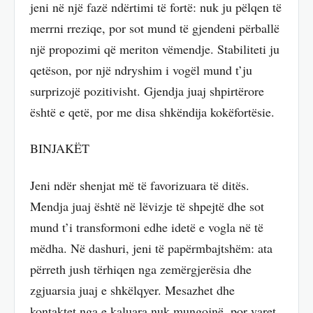
jeni në një fazë ndërtimi të fortë: nuk ju pëlqen të
merrni rreziqe, por sot mund të gjendeni përballë
një propozimi që meriton vëmendje. Stabiliteti ju
qetëson, por një ndryshim i vogël mund t’ju
surprizojë pozitivisht. Gjendja juaj shpirtërore
është e qetë, por me disa shkëndija kokëfortësie.
BINJAKËT
Jeni ndër shenjat më të favorizuara të ditës.
Mendja juaj është në lëvizje të shpejtë dhe sot
mund t’i transformoni edhe idetë e vogla në të
mëdha. Në dashuri, jeni të papërmbajtshëm: ata
përreth jush tërhiqen nga zemërgjerësia dhe
zgjuarsia juaj e shkëlqyer. Mesazhet dhe
kontaktet nga e kaluara nuk mungojnë, por varet