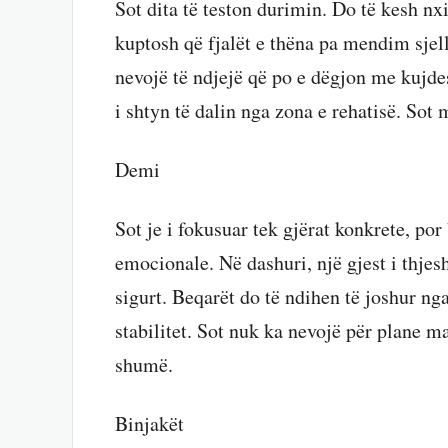
Sot dita të teston durimin. Do të kesh nxi
kuptosh që fjalët e thëna pa mendim sjel
nevojë të ndjejë që po e dëgjon me kujde
i shtyn të dalin nga zona e rehatisë. Sot 
Demi
Sot je i fokusuar tek gjërat konkrete, po
emocionale. Në dashuri, një gjest i thjesh
sigurt. Beqarët do të ndihen të joshur nga
stabilitet. Sot nuk ka nevojë për plane m
shumë.
Binjakët