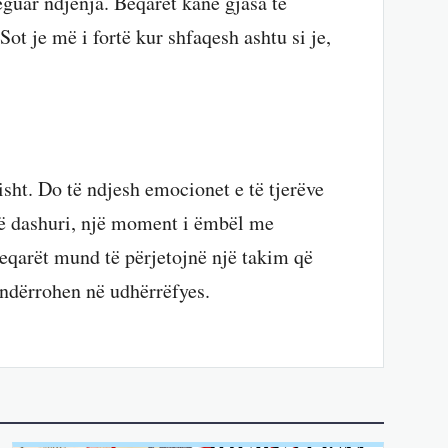
eguar ndjenja. Beqarët kanë gjasa të
Sot je më i fortë kur shfaqesh ashtu si je,
sht. Do të ndjesh emocionet e të tjerëve
Në dashuri, një moment i ëmbël me
Beqarët mund të përjetojnë një takim që
shndërrohen në udhërrëfyes.