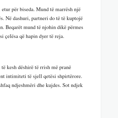
i etur për biseda. Mund të marrësh një
s. Në dashuri, partneri do të të kuptojë
jen. Beqarët mund të njohin dikë përmes
si çelësa që hapin dyer të reja.
të kesh dëshirë të rrish më pranë
 intimiteti të sjell qetësi shpirtërore.
shfaq ndjeshmëri dhe kujdes. Sot ndjek