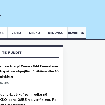
IZË
VIDEO
KËRKO
DENONCO
AL
EN
TË FUNDIT
rm në Greqi! Virusi i Nilit Perëndimor
hapet me shpejtësi, 6 viktima dhe 65
infektuar
UG 2026
gullorja që kufizon mediat në
KKO, edhe OSBE nis verifikimet: Po
alizojmë pasojat