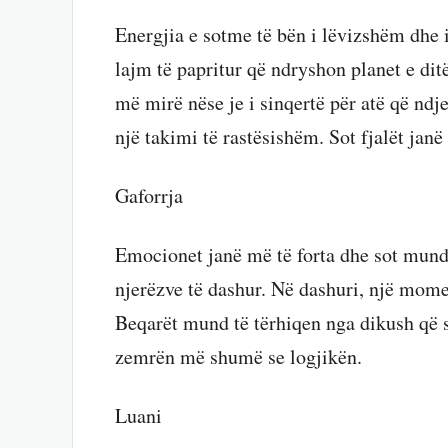
Energjia e sotme të bën i lëvizshëm dhe 
lajm të papritur që ndryshon planet e ditë
më mirë nëse je i sinqertë për atë që nd
një takimi të rastësishëm. Sot fjalët janë 
Gaforrja
Emocionet janë më të forta dhe sot mund 
njerëzve të dashur. Në dashuri, një moment
Beqarët mund të tërhiqen nga dikush që 
zemrën më shumë se logjikën.
Luani