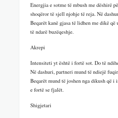
Energjia e sotme të mbush me dëshirë pë
shoqëror të sjell njohje të reja. Në dash
Beqarët kanë gjasa të lidhen me dikë që u
të ndarë buzëqeshje.
Akrepi
Intensiteti yt është i fortë sot. Do të ndi
Në dashuri, partneri mund të ndiejë fuqin
Beqarët mund të joshen nga dikush që i i
e fortë se fjalët.
Shigjetari