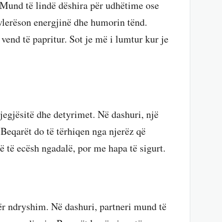
. Mund të lindë dëshira për udhëtime ose
 vlerëson energjinë dhe humorin tënd.
vend të papritur. Sot je më i lumtur kur je
jegjësitë dhe detyrimet. Në dashuri, një
. Beqarët do të tërhiqen nga njerëz që
jë të ecësh ngadalë, por me hapa të sigurt.
 për ndryshim. Në dashuri, partneri mund të