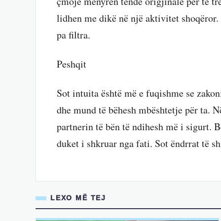
çmojë mënyrën tënde origjinale për të tr
lidhen me dikë në një aktivitet shoqëror. 
pa filtra.
Peshqit
Sot intuita është më e fuqishme se zakoni
dhe mund të bëhesh mbështetje për ta. 
partnerin të bën të ndihesh më i sigurt. 
duket i shkruar nga fati. Sot ëndrrat të 
LEXO MË TEJ