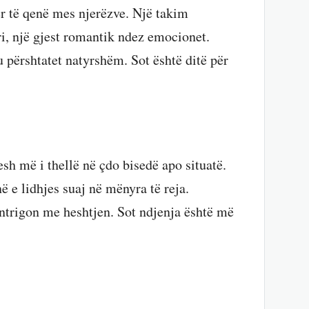
r të qenë mes njerëzve. Një takim
uri, një gjest romantik ndez emocionet.
 përshtatet natyrshëm. Sot është ditë për
hesh më i thellë në çdo bisedë apo situatë.
ë e lidhjes suaj në mënyra të reja.
ntrigon me heshtjen. Sot ndjenja është më