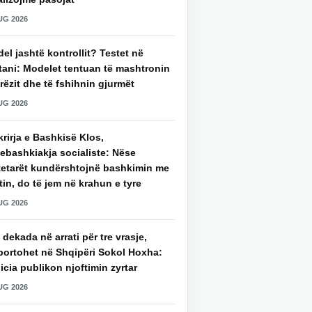
UG 2026
del jashtë kontrollit? Testet në
tani: Modelet tentuan të mashtronin
rëzit dhe të fshihnin gjurmët
UG 2026
rirja e Bashkisë Klos,
ebashkiakja socialiste: Nëse
tetarët kundërshtojnë bashkimin me
in, do të jem në krahun e tyre
UG 2026
 dekada në arrati për tre vrasje,
portohet në Shqipëri Sokol Hoxha:
icia publikon njoftimin zyrtar
UG 2026