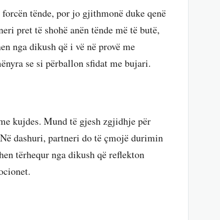
e forcën tënde, por jo gjithmonë duke qenë
neri pret të shohë anën tënde më të butë,
hen nga dikush që i vë në provë me
ënyra se si përballon sfidat me bujari.
 me kujdes. Mund të gjesh zgjidhje për
 Në dashuri, partneri do të çmojë durimin
hen tërhequr nga dikush që reflekton
ocionet.