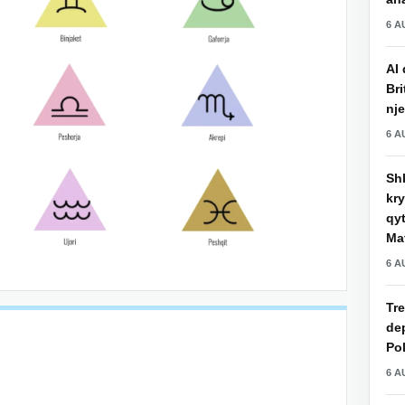
6 A
AI 
Bri
nje
6 A
Shk
kry
qy
Mat
6 A
Tre
de
Pol
6 A