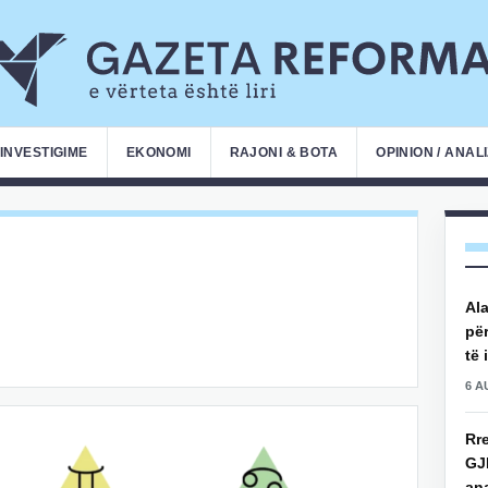
INVESTIGIME
EKONOMI
RAJONI & BOTA
OPINION / ANAL
Ala
për
të 
6 A
Rre
GJ
an