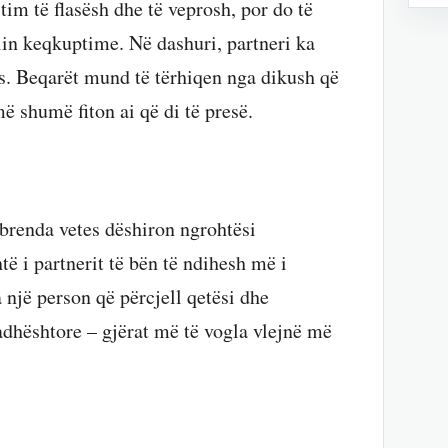
tim të flasësh dhe të veprosh, por do të
lin keqkuptime. Në dashuri, partneri ka
s. Beqarët mund të tërhiqen nga dikush që
më shumë fiton ai që di të presë.
r brenda vetes dëshiron ngrohtësi
të i partnerit të bën të ndihesh më i
 një person që përcjell qetësi dhe
adhështore – gjërat më të vogla vlejnë më