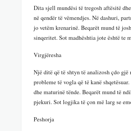
Dita sjell mundësi të tregosh aftësitë dh
në qendër të vëmendjes. Në dashuri, part
jo vetëm krenarinë. Beqarët mund të jos
sinqeritet. Sot madhështia jote është te m
Virgjëresha
Një ditë që të shtyn të analizosh çdo gjë
probleme të vogla që të kanë shqetësuar.
dhe maturinë tënde. Beqarët mund të ndi
pjekuri. Sot logjika të çon më larg se em
Peshorja