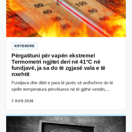
KRYESORE
Përgatituni për vapën ekstreme!
Termometri ngjitet deri në 41°C në
fundjavë, ja sa do të zgjasë vala e të
nxehtit
Fundjava dhe ditët e para të javës së ardhshme do të
sjellin temperatura përvëluese në të gjithë vendin,…
7 AUG 2026