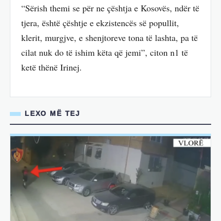
“Sërish themi se për ne çështja e Kosovës, ndër të
tjera, është çështje e ekzistencës së popullit,
klerit, murgjve, e shenjtoreve tona të lashta, pa të
cilat nuk do të ishim këta që jemi”, citon n1 të
ketë thënë Irinej.
LEXO MË TEJ