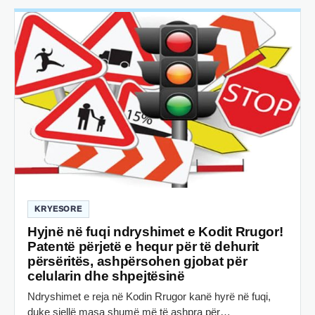
KRYESORE
Hyjnë në fuqi ndryshimet e Kodit Rrugor!
Patentë përjetë e hequr për të dehurit
përsëritës, ashpërsohen gjobat për
celularin dhe shpejtësinë
Ndryshimet e reja në Kodin Rrugor kanë hyrë në fuqi,
duke sjellë masa shumë më të ashpra për…