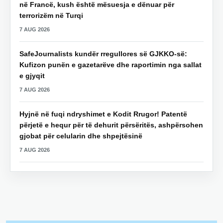
në Francë, kush është mësuesja e dënuar për
terrorizëm në Turqi
7 AUG 2026
SafeJournalists kundër rregullores së GJKKO-së:
Kufizon punën e gazetarëve dhe raportimin nga sallat
e gjyqit
7 AUG 2026
Hyjnë në fuqi ndryshimet e Kodit Rrugor! Patentë
përjetë e hequr për të dehurit përsëritës, ashpërsohen
gjobat për celularin dhe shpejtësinë
7 AUG 2026