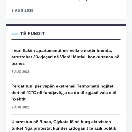
7 AUG 2026
TË FUNDIT
I vuri flakën apartamentit me vëlla e motër brenda,
arrestohet 33-vjeçari në Vlorë! Motivi, konkurrenca në
biznes
7 AUG 2026
Përgatituni për vapën ekstreme! Termometri ngjitet
deri në 41°C në fundjavë, ja sa do të zgjasë vala e të
nxehtit
7 AUG 2026
U arrestua në Rinas, Gjykata lë në burg aktivisten
turke! Nga protestat kundër Erdoganit te azili politik