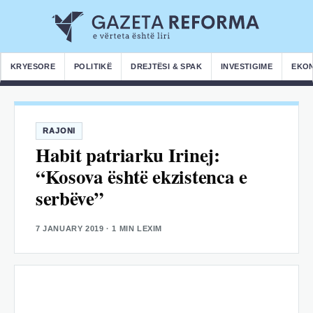
KRYESORE
POLITIKË
DREJTËSI & SPAK
INVESTIGIME
EKO
RAJONI
Habit patriarku Irinej:
“Kosova është ekzistenca e
serbëve”
7 JANUARY 2019
· 1 MIN LEXIM