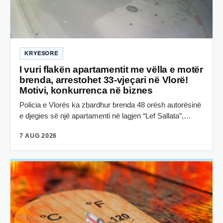
KRYESORE
I vuri flakën apartamentit me vëlla e motër
brenda, arrestohet 33-vjeçari në Vlorë!
Motivi, konkurrenca në biznes
Policia e Vlorës ka zbardhur brenda 48 orësh autorësinë
e djegies së një apartamenti në lagjen “Lef Sallata”,…
7 AUG 2026