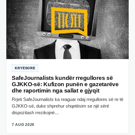
KRYESORE
SafeJournalists kundër rregullores së
GJKKO-së: Kufizon punën e gazetarëve
dhe raportimin nga sallat e gjyqit
Rrjeti SafeJournalists ka reaguar ndaj rregullores së re të
GJKKO-së, duke shprehur shqetësim se një sërë
dispozitash rrezikojnë…
7 AUG 2026